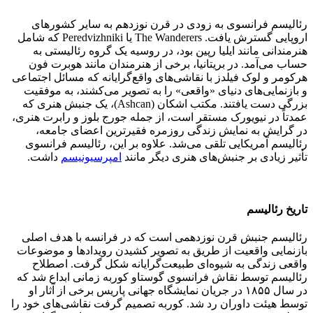
رئالیسم فرانسوی به زودی در قرن نوزدهم به سایر کشور‌های
اروپایی گسترش یافت. The Wanderers یا Peredvizhniki که شامل
هنرمندانی مانند ایلیا رپین بود، در روسیه یک گروه رئالیستی به
حساب می‌آمد. در بریتانیا، برخی از هنرمندان مانند هوبرت فون
هرکومر و لوک فیلدز با نقاشی‌های واقع‌گرایانه که مسائل اجتماعی
و بازنمایی‌های دنیای «واقعی» را به تصویر می‌کشند، به موفقیت
بزرگی دست یافتند. مکتب اشکان (Ashcan)، یک جنبش هنری که
عمدتاً در نیویورک مستقر است، از جمله جورج بلوز و رابرت هنری،
در گرایش به نمایش زندگی روزمره فقیرترین اعضای جامعه،
رئالیسم آمریکایی تلقی می‌شد. علاوه بر این، رئالیسم فرانسوی
تأثیر زیادی بر جنبش‌های هنری دیگر مانند
امپرسیونیسم
داشت.
تاریخ رئالیسم
رئالیسم جنبش قرن نوزدهمی است که در فرانسه با هدف اصلی
بازنمایی واقعیت از طریق به تصویر کشیدن رویداد‌ها و موضوعات
واقعی زندگی به شیوه‌ای طبیعت‌گرایانه شکل گرفت. اصطلاح
رئالیسم توسط نقاش فرانسوی گوستاو کوربه زمانی ابداع شد که
در سال ۱۸۵۵ در جریان نمایشگاه جهانی پاریس برخی از آثار او
توسط هیئت داوران رد شد. کوربه تصمیم گرفت نقاشی‌های خود را