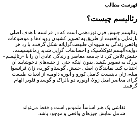
فهرست مطالب
رئالیسم چیست؟
رئالیسم جنبش قرن نوزدهمی است که در فرانسه با هدف اصلی
بازنمایی واقعیت از طریق به تصویر کشیدن رویداد‌ها و موضوعات
واقعی زندگی به شیوه‌ای طبیعت‌گرایانه شکل گرفت. با رد هر
دو‌ایده‌آلیسم نئوکلاسیک و احساسات گرایی شدید رمانتیسیسم،
جنبش تلاش کرد تا جامعه معاصر و زندگی عادی آن را با «رئالیسم»
بزرگ به تصویر بکشد، بدون اینکه حتی از جنبه‌های ناخوشایند آن
اجتناب کند. نمایندگان اصلی جنبش، گوستاو کوربه، ژان فرانسوا
میله، ژان باپتیست کامیل کورو و آنوره داومیه از ادبیات طبیعت
گرای معاصر‌ امیل زولا، اونوره دو بالزاک و گوستاو فلوبر الهام
گرفتند.
نقاشی یک هنر اساساً ملموس است و فقط می‌تواند
شامل نمایش چیز‌های واقعی و موجود باشد.