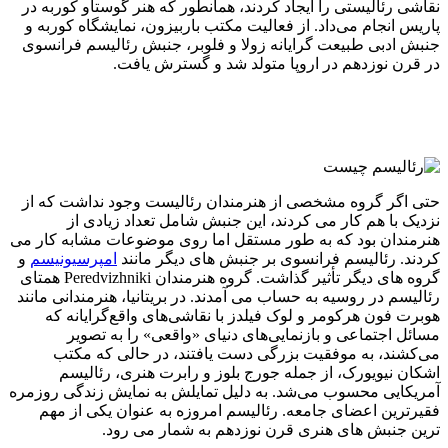
نقاشی رئالیستی را ایجاد کردند، همانطور که هنر گوستاو کوربه در
پاریس انجام می‌داد. از فعالیت مکتب باربیزون، نمایشگاه کوربه و
جنبش ادبی طبیعت گرایانه زولا و فلوبر، جنبش رئالیسم فرانسوی
در قرن نوزدهم در اروپا متولد شد و گسترش یافت.
حتی اگر گروه مشخصی از هنرمندان رئالیست وجود نداشت که از
نزدیک با هم کار می کردند، این جنبش شامل تعداد زیادی از
هنرمندان بود که به طور مستقل اما روی موضوعات مشابه کار می
کردند. رئالیسم فرانسوی بر جنبش های دیگر مانند
امپرسیونیسم
و
گروه های دیگر تأثیر گذاشت. گروه هنرمندان Peredvizhniki همتای
رئالیسم در روسیه به حساب می آمدند. در بریتانیا، هنرمندانی مانند
هوبرت فون هرکومر و لوک فیلدز با نقاشی‌های واقع‌گرایانه که
مسائل اجتماعی و بازنمایی‌های دنیای «واقعی» را به تصویر
می‌کشند، به موفقیت بزرگی دست یافتند، در حالی که مکتب
اشکان نیویورک، از جمله جورج بلوز و رابرت هنری، رئالیسم
آمریکایی محسوب می‌شد. به دلیل تمایلش به نمایش زندگی روزمره
فقیرترین اعضای جامعه. رئالیسم امروزه به عنوان یکی از مهم
ترین جنبش های هنری قرن نوزدهم به شمار می رود.