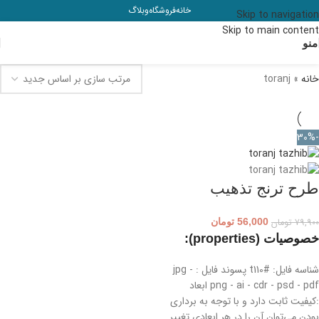
خانه
فروشگاه
وبلاگ
Skip to navigation
Skip to main content
منو
خانه
»
toranj
-30%
طرح ترنج تذهیب
79,900
تومان
56,000
تومان
خصوصیات (properties):
شناسه فایل: #t110 پسوند فایل : jpg -
png - ai - cdr - psd - pdf ابعاد
:کیفیت ثابت دارد و با توجه به برداری
بودن می‌توان آن را در هر ابعادی تغییر