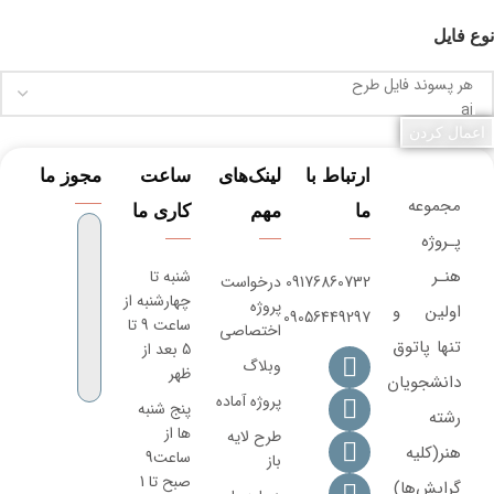
نوع فایل
اعمال کردن
ارتباط با
لینک‌های
ساعت
مجوز ما
مجموعه
ما
مهم
کاری ما
پـروژه‌
هنـر
شنبه تا
09176860732
درخواست
چهارشنبه از
پروژه
اولین و
09056449297
ساعت 9 تا
اختصاصی
تنها پاتوق
5 بعد از
وبلاگ
ظهر
دانشجویان
پروژه آماده
پنج شنبه
رشته
ها از
طرح لایه
هنر(کلیه
ساعت9
باز
صبح تا 1
گرایش‌ها)