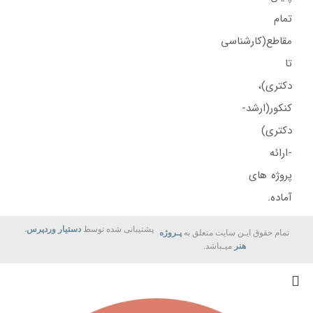
تمام
مقاطع(کارشناسی
تا
دکتری)،
کنکور(ارشد-
دکتری)
-ارائه
پروژه های
آماده.
پشتیبانی شده توسط
دستیار وردپرس
.
تمام حقوق ایـن سایت متعلق به
پـروژه
هنر
میـباشد.