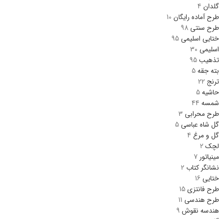
گلدان
4
طرح آماده رایگان
10
طرح سنتی
98
ختایی اسلیمی
95
اسلیمی
30
تذهیب
95
بته جقه
5
ترنج
22
حاشیه
5
شمسه
44
طرح محرابی
3
گل شاه عباسی
5
گل و مرغ
4
لچک
2
مینیاتور
7
نشانگر کتاب
2
ختایی
16
طرح فانتزی
15
طرح هندسی
11
هندسه نقوش
9