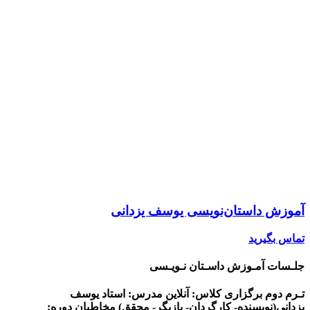
آموزش داستان‌نویسی یوسف یزدانی
تماس بگیرید
جلـسات آمـوزش داسـتان نـویـسی
تـرم دوم
برگزاری کلاس: آنلاین
مدرس: استاد یوسف
یزدانی(نویسنده- کارگردان- بازیگر- محقق)
مخاطبان دوره: