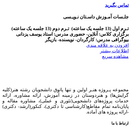
تماس بگیرید
جلـسات آمـوزش داسـتان نـویـسی
تـرم اول (13 جلسه یک ساعته)
تـرم دوم (13 جلسه یک ساعته)
برگزاری کلاس: آنلاین- حضوری
مدرس: استاد یوسف یزدانی
بیوگرافی مدرس: کارگردان- نویسنده- بازیگر
افزودن به علاقه مندی
اطلاعات بیشتر
مشاهده سریع
مجموعه پـروژه‌ هنـر اولین و تنها پاتوق دانشجویان رشته هنر(کلیه
گرایش‌ها) و هنردوستان در زمینه آموزش، ارائه‌ مشاوره‌، ارائه
خدمات پروژه‌های‌ دانشجویی(تئوری و عملی)، مشاوره مقاله و
پایان‌نامه تمام مقاطع(کارشناسی تا دکتری)، کنکور(ارشد- دکتری)
-ارائه پروژه های آماده.
ارتباط با ما