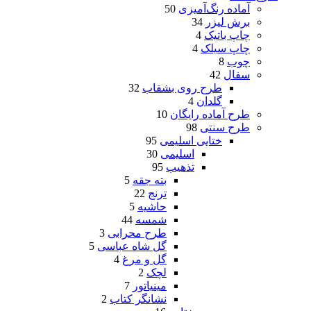
آماده رنگ‌آمیزی
50
برش لیزر
34
چاپ باتیک
4
چاپ سیلک
4
چوب
8
سفال
42
طرح روی بشقاب
32
گلدان
4
طرح آماده رایگان
10
طرح سنتی
98
ختایی اسلیمی
95
اسلیمی
30
تذهیب
95
بته جقه
5
ترنج
22
حاشیه
5
شمسه
44
طرح محرابی
3
گل شاه عباسی
5
گل و مرغ
4
لچک
2
مینیاتور
7
نشانگر کتاب
2