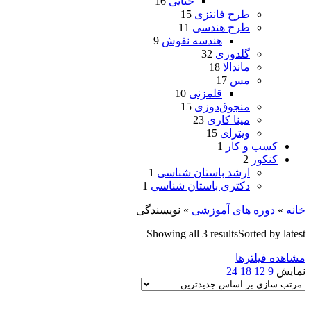
ختایی
16
طرح فانتزی
15
طرح هندسی
11
هندسه نقوش
9
گلدوزی
32
ماندالا
18
مس
17
قلمزنی
10
منجوق‌دوزی
15
مینا کاری
23
ویترای
15
کسب و کار
1
کنکور
2
ارشد باستان شناسی
1
دکتری باستان شناسی
1
خانه
»
دوره های آموزشی
»
نویسندگی
Showing all 3 results
Sorted by latest
مشاهده فیلترها
نمایش
9
12
18
24