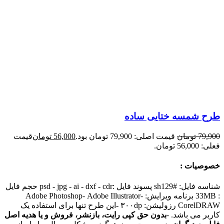
طرح شمسه ختایی ساده
79,900
تومان
قیمت اصلی: 79,900 تومان بود.
56,000
تومان
قیمت
فعلی: 56,000 تومان.
خصوصیات :
شناسه فایل: #sh129 پسوند فایل :psd - jpg - ai - dxf - cdr حجم فایل
: 33MB برنامه ویرایش: Adobe Photoshop- Adobe Illustrator-
CorelDRAW رزولیشن: ۳۰۰dp -این طرح تنها برای استفاده یک
کاربر می باشد. -
بدون حق کپی رایت، بازنشر، فروش و یا هدیه اصل