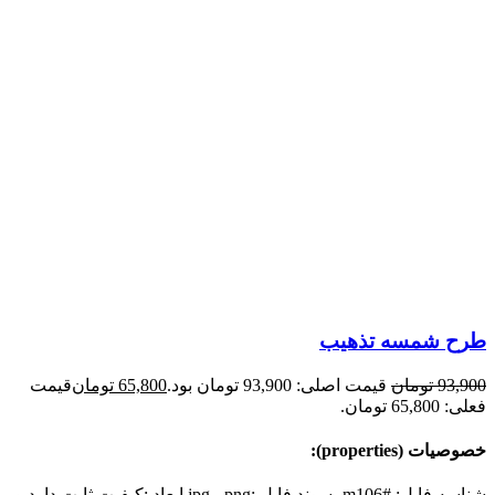
طرح شمسه تذهیب
93,900
تومان
قیمت اصلی: 93,900 تومان بود.
65,800
تومان
قیمت
فعلی: 65,800 تومان.
خصوصیات (properties):
شناسه فایل: #m106 پسوند فایل :jpg - png ابعاد :کیفیت ثابت دارد و