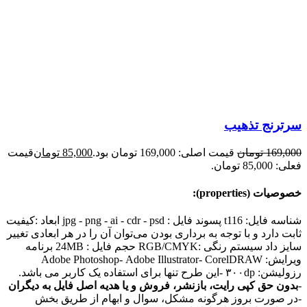
سرترنج تذهیب
169,000
تومان
قیمت اصلی: 169,000 تومان بود.
85,000
تومان
قیمت
فعلی: 85,000 تومان.
خصوصیات (properties):
شناسه فایل: t116 پسوند فایل : jpg - png - ai - cdr - psd ابعاد :کیفیت
ثابت دارد و با توجه به برداری بودن می‌توان آن را در هر ابعادی تغییر
سایز داد سیستم رنگی :RGB/CMYK حجم فایل : 24MB برنامه
ویرایش: Adobe Photoshop- Adobe Illustrator- CorelDRAW
رزولیشن: ۳۰۰dp -این طرح تنها برای استفاده یک کاربر می باشد.
-
بدون حق کپی رایت، بازنشر، فروش و یا هدیه اصل فایل به دیگران
-در صورت بروز هرگونه مشکل، سوال و ابهام از طریق بخش