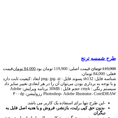
طرح شمسه ترنج
119,900
تومان
قیمت اصلی: 119,900 تومان بود.
84,000
تومان
قیمت
فعلی: 84,000 تومان.
شناسه فایل: sh132 پسوند فایل : png- jpg- ai ابعاد :کیفیت ثابت دارد
و با توجه به برداری بودن می‌توان آن را در هر ابعادی تغییر سایز داد
سیستم رنگی : cmyk حجم فایل : 30MB برنامه ویرایش: Adobe
Photoshop- Adobe Illustrator- CorelDRAW رزولیشن: ۳۰۰dp
-این طرح تنها برای استفاده یک کاربر می باشد.
-
بدون حق کپی رایت، بازنشر، فروش و یا هدیه اصل فایل به
دیگران
-در صورت بروز هرگونه مشکل، سوال و ابهام از طریق بخش