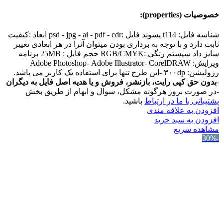
خصوصیات (properties):
شناسه فایل: t114 پسوند فایل :psd - jpg - ai - pdf - cdr ابعاد :کیفیت
ثابت دارد و با توجه به برداری بودن میتوان آنرا در هر ابعادی تغییر
سایز داد سیستم رنگی :RGB/CMYK حجم فایل : 25MB برنامه
ویرایش: Adobe Photoshop- Adobe Illustrator- CorelDRAW
رزولیشن: ۳۰۰dp -این طرح تنها برای استفاده یک کاربر می باشد.
-
بدون حق کپی رایت، بازنشر، فروش و یا هدیه اصل فایل به دیگران
-در صورت بروز هرگونه مشکل، سوال و ابهام از طریق بخش
پشتیبانی با ما در ارتباط
باشید.
افزودن به علاقه مندی
افزودن به سبد خرید
مشاهده سریع
-30%