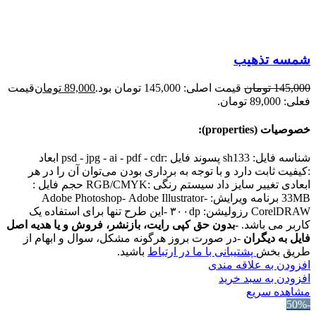
شمسه تذهیب
145,000
تومان
قیمت اصلی: 145,000 تومان بود.
89,000
تومان
قیمت
فعلی: 89,000 تومان.
خصوصیات (properties):
شناسه فایل: sh133 پسوند فایل :psd - jpg - ai - pdf - cdr ابعاد
:کیفیت ثابت دارد و با توجه به برداری بودن می‌توان آن را در هر
ابعادی تغییر سایز داد سیستم رنگی :RGB/CMYK حجم فایل :
33MB برنامه ویرایش: Adobe Photoshop- Adobe Illustrator-
CorelDRAW رزولیشن: ۳۰۰dp -این طرح تنها برای استفاده یک
کاربر می باشد. -
بدون حق کپی رایت، بازنشر، فروش و یا هدیه اصل
فایل به دیگران
-در صورت بروز هرگونه مشکل، سوال و ابهام از
طریق بخش
پشتیبانی با ما در ارتباط
باشید.
افزودن به علاقه مندی
افزودن به سبد خرید
مشاهده سریع
-50%