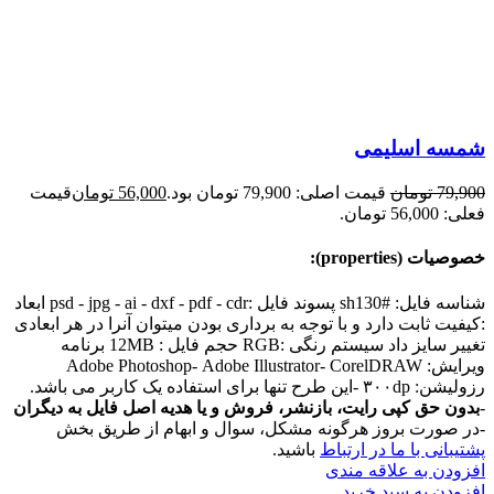
شمسه اسلیمی
79,900
تومان
قیمت اصلی: 79,900 تومان بود.
56,000
تومان
قیمت
فعلی: 56,000 تومان.
خصوصیات (properties):
شناسه فایل: #sh130 پسوند فایل :psd - jpg - ai - dxf - pdf - cdr ابعاد
:کیفیت ثابت دارد و با توجه به برداری بودن میتوان آنرا در هر ابعادی
تغییر سایز داد سیستم رنگی :RGB حجم فایل : 12MB برنامه
ویرایش: Adobe Photoshop- Adobe Illustrator- CorelDRAW
رزولیشن: ۳۰۰dp -این طرح تنها برای استفاده یک کاربر می باشد.
-
بدون حق کپی رایت، بازنشر، فروش و یا هدیه اصل فایل به دیگران
-در صورت بروز هرگونه مشکل، سوال و ابهام از طریق بخش
پشتیبانی با ما در ارتباط
باشید.
افزودن به علاقه مندی
افزودن به سبد خرید