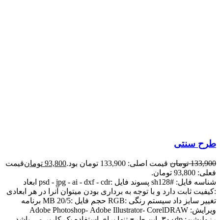
طرح سنتی
133,900
تومان
قیمت اصلی: 133,900 تومان بود.
93,800
تومان
قیمت
فعلی: 93,800 تومان.
شناسه فایل: #sh128 پسوند فایل :psd - jpg - ai - dxf - cdr ابعاد
:کیفیت ثابت دارد و با توجه به برداری بودن میتوان آنرا در هر ابعادی
تغییر سایز داد سیستم رنگی :RGB حجم فایل :20/5 MB برنامه
ویرایش: Adobe Photoshop- Adobe Illustrator- CorelDRAW
رزولیشن: ۳۰۰dp -این طرح تنها برای استفاده یک کاربر می باشد.