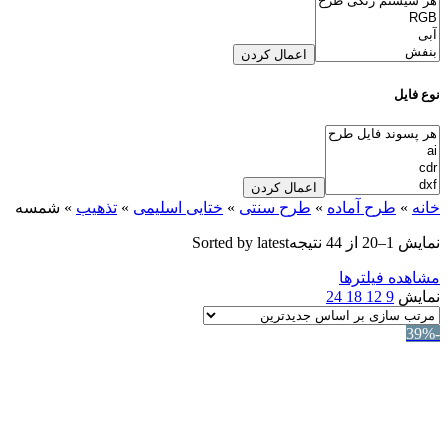
اعمال کردن
نوع فایل
اعمال کردن
خانه
»
طرح آماده
»
طرح سنتی
»
ختایی اسلیمی
»
تذهیب
»
شمسه
نمایش 1–20 از 44 نتیجه
Sorted by latest
مشاهده فیلترها
نمایش
9
12
18
24
-39%