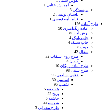
نقوش سنتی
1
آموزش ختایی
1
نویسندگی
3
داستان نویسی
2
فیلم نامه نویسی
1
طرح آماده
126
آماده رنگ‌آمیزی
50
برش لیزر
34
چاپ باتیک
4
چاپ سیلک
4
چوب
8
سفال
42
طرح روی بشقاب
32
گلدان
4
طرح آماده رایگان
10
طرح سنتی
98
ختایی اسلیمی
95
اسلیمی
30
تذهیب
95
بته جقه
5
ترنج
22
حاشیه
5
شمسه
44
طرح محرابی
3