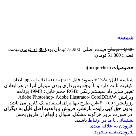
شمسه
73,900
تومان
قیمت اصلی: 73,900 تومان بود.
51,800
تومان
قیمت
فعلی: 51,800 تومان.
خصوصیات (properties):
شناسه فایل: #V132 پسوند فایل : jpg - ai - dxf - cdr - psd ابعاد
:کیفیت ثابت دارد و با توجه به برداری بودن میتوان آنرا در هر ابعادی
تغییر سایز داد سیستم رنگی :RGB حجم فایل : 19MB برنامه
ویرایش: Adobe Photoshop- Adobe Illustrator- CorelDRAW
رزولیشن: ۳۰۰dp -این طرح تنها برای استفاده یک کاربر می باشد.
-
بدون حق کپی رایت، بازنشر، فروش و یا هدیه اصل فایل به دیگران
-در صورت بروز هرگونه مشکل، سوال و ابهام از طریق بخش
پشتیبانی با ما در ارتباط
باشید.
افزودن به علاقه مندی
افزودن به سبد خرید