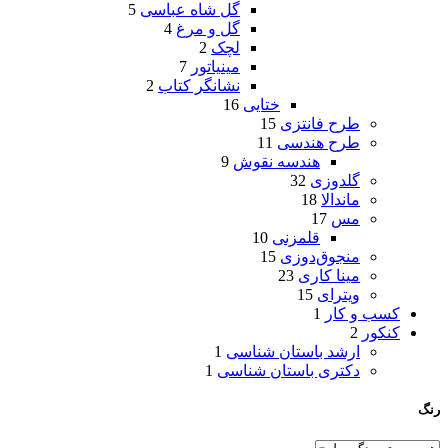
گل شاه عباسی
5
گل و مرغ
4
لچک
2
مینیاتور
7
نشانگر کتاب
2
ختایی
16
طرح فانتزی
15
طرح هندسی
11
هندسه نقوش
9
گلدوزی
32
ماندالا
18
مس
17
قلمزنی
10
منجوق‌دوزی
15
مینا کاری
23
ویترای
15
کسب و کار
1
کنکور
2
ارشد باستان شناسی
1
دکتری باستان شناسی
1
رنگ