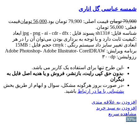
شمسه عباسی گل اناری
79,900
تومان
قیمت اصلی: 79,900 تومان بود.
56,000
تومان
قیمت
فعلی: 56,000 تومان.
شناسه فایل: #sh131 پسوند فایل : jpg - png - ai - cdr - dfx ابعاد
:کیفیت ثابت دارد و با توجه به برداری بودن می‌توان آن را در هر
ابعادی تغییر سایز داد سیستم رنگی : cmyk حجم فایل : 15MB
برنامه ویرایش: Adobe Photoshop- Adobe Illustrator- CorelDRAW
رزولیشن: ۳۰۰dp
-این طرح تنها برای استفاده یک کاربر می باشد.
-
بدون حق کپی رایت، بازنشر، فروش و یا هدیه اصل فایل به
دیگران
-در صورت بروز هرگونه مشکل، سوال و ابهام از طریق بخش
پشتیبانی با ما در ارتباط
باشید.
افزودن به علاقه مندی
افزودن به سبد خرید
مشاهده سریع
-30%