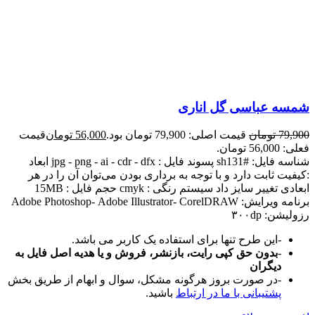
شمسه عباسی گل اناری
79,900
تومان
قیمت اصلی: 79,900 تومان بود.
56,000
تومان
قیمت
فعلی: 56,000 تومان.
شناسه فایل: #sh131 پسوند فایل : jpg - png - ai - cdr - dfx ابعاد
:کیفیت ثابت دارد و با توجه به برداری بودن می‌توان آن را در هر
ابعادی تغییر سایز داد سیستم رنگی : cmyk حجم فایل : 15MB
برنامه ویرایش: Adobe Photoshop- Adobe Illustrator- CorelDRAW
رزولیشن: ۳۰۰dp
-این طرح تنها برای استفاده یک کاربر می باشد.
-
بدون حق کپی رایت، بازنشر، فروش و یا هدیه اصل فایل به
دیگران
-در صورت بروز هرگونه مشکل، سوال و ابهام از طریق بخش
پشتیبانی با ما در ارتباط
باشید.