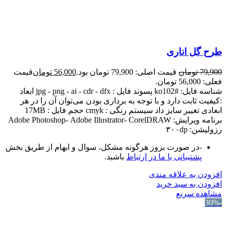
طرح گل اناری
79,900
تومان
قیمت اصلی: 79,900 تومان بود.
56,000
تومان
قیمت
فعلی: 56,000 تومان.
شناسه فایل: #ko102 پسوند فایل : jpg - png - ai - cdr - dfx ابعاد
:کیفیت ثابت دارد و با توجه به برداری بودن می‌توان آن را در هر
ابعادی تغییر سایز داد سیستم رنگی : cmyk حجم فایل : 17MB
برنامه ویرایش: Adobe Photoshop- Adobe Illustrator- CorelDRAW
رزولیشن: ۳۰۰dp
-در صورت بروز هرگونه مشکل، سوال و ابهام از طریق بخش
پشتیبانی با ما در ارتباط
باشید.
افزودن به علاقه مندی
افزودن به سبد خرید
مشاهده سریع
-30%