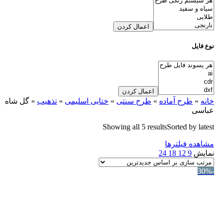
اعمال کردن
نوع فایل
اعمال کردن
خانه
»
طرح آماده
»
طرح سنتی
»
ختایی اسلیمی
»
تذهیب
»
گل شاه
عباسی
Showing all 5 results
Sorted by latest
مشاهده فیلترها
نمایش
9
12
18
24
-30%