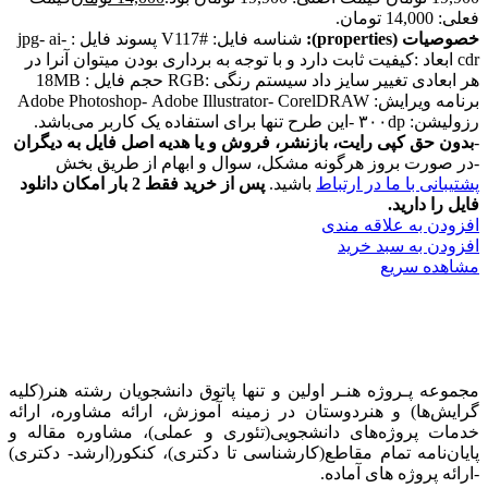
فعلی: 14,000 تومان.
خصوصیات (properties):
شناسه فایل: #V117 پسوند فایل : jpg- ai-
cdr ابعاد :کیفیت ثابت دارد و با توجه به برداری بودن میتوان آنرا در
هر ابعادی تغییر سایز داد سیستم رنگی :RGB حجم فایل : 18MB
برنامه ویرایش: Adobe Photoshop- Adobe Illustrator- CorelDRAW
رزولیشن: ۳۰۰dp -این طرح تنها برای استفاده یک کاربر می‌باشد.
-
بدون حق کپی رایت، بازنشر، فروش و یا هدیه اصل فایل به دیگران
-در صورت بروز هرگونه مشکل، سوال و ابهام از طریق بخش
پشتیبانی با ما در ارتباط
باشید.
پس از خرید فقط 2 بار امکان دانلود
فایل را دارید.
افزودن به علاقه مندی
افزودن به سبد خرید
مشاهده سریع
مجموعه پـروژه‌ هنـر اولین و تنها پاتوق دانشجویان رشته هنر(کلیه
گرایش‌ها) و هنردوستان در زمینه آموزش، ارائه‌ مشاوره‌، ارائه
خدمات پروژه‌های‌ دانشجویی(تئوری و عملی)، مشاوره مقاله و
پایان‌نامه تمام مقاطع(کارشناسی تا دکتری)، کنکور(ارشد- دکتری)
-ارائه پروژه های آماده.