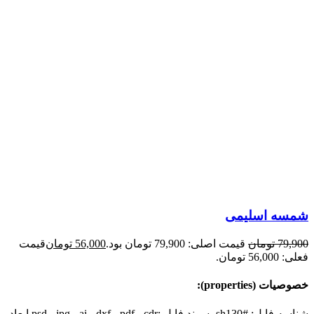
شمسه اسلیمی
79,900
تومان
قیمت اصلی: 79,900 تومان بود.
56,000
تومان
قیمت
فعلی: 56,000 تومان.
خصوصیات (properties):
شناسه فایل: #sh130 پسوند فایل :psd - jpg - ai - dxf - pdf - cdr ابعاد