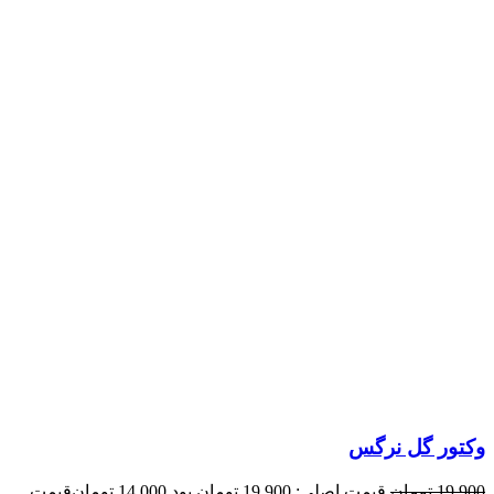
وکتور گل نرگس
19,900
تومان
قیمت اصلی: 19,900 تومان بود.
14,000
تومان
قیمت