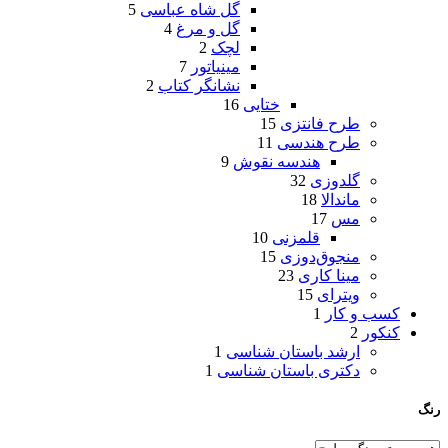
گل شاه عباسی
5
گل و مرغ
4
لچک
2
مینیاتور
7
نشانگر کتاب
2
ختایی
16
طرح فانتزی
15
طرح هندسی
11
هندسه نقوش
9
گلدوزی
32
ماندالا
18
مس
17
قلمزنی
10
منجوق‌دوزی
15
مینا کاری
23
ویترای
15
کسب و کار
1
کنکور
2
ارشد باستان شناسی
1
دکتری باستان شناسی
1
رنگ