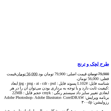
طرح لچک و ترنج
79,900
تومان
قیمت اصلی: 79,900 تومان بود.
56,000
تومان
قیمت
فعلی: 56,000 تومان.
شناسه فایل: #L102 پسوند فایل : jpg - png - ai - cdr - psd ابعاد
:کیفیت ثابت دارد و با توجه به برداری بودن می‌توان آن را در هر
ابعادی تغییر سایز داد سیستم رنگی : cmyk حجم فایل : 22MB
برنامه ویرایش: Adobe Photoshop- Adobe Illustrator- CorelDRAW
رزولیشن: ۳۰۰dp
-در صورت بروز هرگونه مشکل، سوال و ابهام از طریق بخش