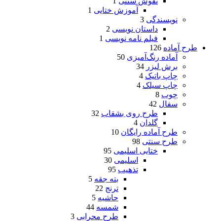
نقوش سنتی
1
آموزش ختایی
1
نویسندگی
3
داستان نویسی
2
فیلم نامه نویسی
1
طرح آماده
126
آماده رنگ‌آمیزی
50
برش لیزر
34
چاپ باتیک
4
چاپ سیلک
4
چوب
8
سفال
42
طرح روی بشقاب
32
گلدان
4
طرح آماده رایگان
10
طرح سنتی
98
ختایی اسلیمی
95
اسلیمی
30
تذهیب
95
بته جقه
5
ترنج
22
حاشیه
5
شمسه
44
طرح محرابی
3