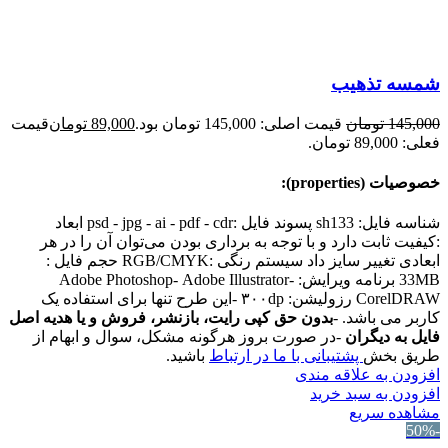
شمسه تذهیب
145,000
تومان
قیمت اصلی: 145,000 تومان بود.
89,000
تومان
قیمت
فعلی: 89,000 تومان.
خصوصیات (properties):
شناسه فایل: sh133 پسوند فایل :psd - jpg - ai - pdf - cdr ابعاد
:کیفیت ثابت دارد و با توجه به برداری بودن می‌توان آن را در هر
ابعادی تغییر سایز داد سیستم رنگی :RGB/CMYK حجم فایل :
33MB برنامه ویرایش: Adobe Photoshop- Adobe Illustrator-
CorelDRAW رزولیشن: ۳۰۰dp -این طرح تنها برای استفاده یک
کاربر می باشد. -
بدون حق کپی رایت، بازنشر، فروش و یا هدیه اصل
فایل به دیگران
-در صورت بروز هرگونه مشکل، سوال و ابهام از
طریق بخش
پشتیبانی با ما در ارتباط
باشید.
افزودن به علاقه مندی
افزودن به سبد خرید
مشاهده سریع
-50%