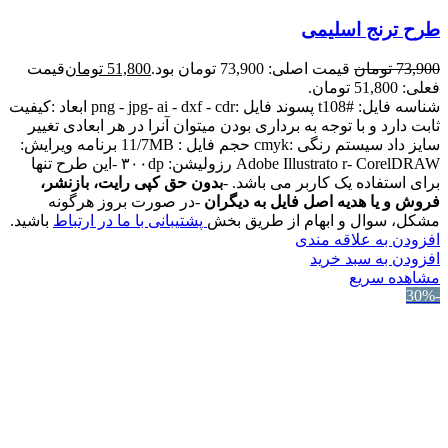
طرح ترنج اسلیمی
73,900
تومان
قیمت اصلی: 73,900 تومان بود.
51,800
تومان
قیمت
فعلی: 51,800 تومان.
شناسه فایل: #t108 پسوند فایل :png - jpg- ai - dxf - cdr ابعاد :کیفیت
ثابت دارد و با توجه به برداری بودن میتوان آنرا در هر ابعادی تغییر
سایز داد سیستم رنگی :cmyk حجم فایل : 11/7MB برنامه ویرایش:
Adobe Illustrato r- CorelDRAW رزولیشن: ۳۰۰dp -این طرح تنها
برای استفاده یک کاربر می باشد. -
بدون حق کپی رایت، بازنشر،
فروش و یا هدیه اصل فایل به دیگران
-در صورت بروز هرگونه
مشکل، سوال و ابهام از طریق بخش
پشتیبانی با ما در ارتباط
باشید.
افزودن به علاقه مندی
افزودن به سبد خرید
مشاهده سریع
-30%