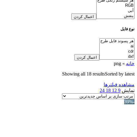
اعمال کردن
نوع فایل
اعمال کردن
خانه
»
png
Showing all 18 results
Sorted by latest
مشاهده فیلترها
نمایش
9
12
18
24
-39%