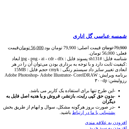
شمسه عباسی گل اناری
79,900
تومان
قیمت اصلی: 79,900 تومان بود.
56,000
تومان
قیمت
فعلی: 56,000 تومان.
شناسه فایل: #sh131 پسوند فایل : jpg - png - ai - cdr - dfx ابعاد
:کیفیت ثابت دارد و با توجه به برداری بودن می‌توان آن را در هر
ابعادی تغییر سایز داد سیستم رنگی : cmyk حجم فایل : 15MB
برنامه ویرایش: Adobe Photoshop- Adobe Illustrator- CorelDRAW
رزولیشن: ۳۰۰dp
-این طرح تنها برای استفاده یک کاربر می باشد.
-
بدون حق کپی رایت، بازنشر، فروش و یا هدیه اصل فایل به
دیگران
-در صورت بروز هرگونه مشکل، سوال و ابهام از طریق بخش
پشتیبانی با ما در ارتباط
باشید.
افزودن به علاقه مندی
افزودن به سبد خرید