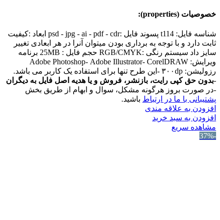
خصوصیات (properties):
شناسه فایل: t114 پسوند فایل :psd - jpg - ai - pdf - cdr ابعاد :کیفیت
ثابت دارد و با توجه به برداری بودن میتوان آنرا در هر ابعادی تغییر
سایز داد سیستم رنگی :RGB/CMYK حجم فایل : 25MB برنامه
ویرایش: Adobe Photoshop- Adobe Illustrator- CorelDRAW
رزولیشن: ۳۰۰dp -این طرح تنها برای استفاده یک کاربر می باشد.
-
بدون حق کپی رایت، بازنشر، فروش و یا هدیه اصل فایل به دیگران
-در صورت بروز هرگونه مشکل، سوال و ابهام از طریق بخش
پشتیبانی با ما در ارتباط
باشید.
افزودن به علاقه مندی
افزودن به سبد خرید
مشاهده سریع
-37%