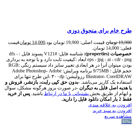
طرح خام برای منجوق دوزی
19,900
تومان
قیمت اصلی: 19,900 تومان بود.
14,000
تومان
قیمت
فعلی: 14,000 تومان.
خصوصیات (properties):
شناسه فایل: #V121 پسوند فایل : dfx -
eps - jpg - ai - cdr - png ابعاد :کیفیت ثابت دارد و با توجه به برداری
بودن میتوان آنرا در هر ابعادی تغییر سایز داد سیستم رنگی :RGB
حجم فایل : 9/75MB برنامه ویرایش: Adobe Photoshop- Adobe
Illustrator- CorelDRAW رزولیشن: ۳۰۰dp -این طرح تنها برای
استفاده یک کاربر می‌باشد. -
بدون حق کپی رایت، بازنشر، فروش و
یا هدیه اصل فایل به دیگران
-در صورت بروز هرگونه مشکل، سوال
و ابهام از طریق بخش
پشتیبانی با ما در ارتباط
باشید.
پس از خرید
فقط 2 بار امکان دانلود فایل را دارید.
افزودن به علاقه مندی
افزودن به سبد خرید
مشاهده سریع
-30%