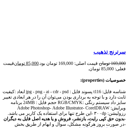
سرترنج تذهیب
169,000
تومان
قیمت اصلی: 169,000 تومان بود.
85,000
تومان
قیمت
فعلی: 85,000 تومان.
خصوصیات (properties):
شناسه فایل: t116 پسوند فایل : jpg - png - ai - cdr - psd ابعاد :کیفیت
ثابت دارد و با توجه به برداری بودن می‌توان آن را در هر ابعادی تغییر
سایز داد سیستم رنگی :RGB/CMYK حجم فایل : 24MB برنامه
ویرایش: Adobe Photoshop- Adobe Illustrator- CorelDRAW
رزولیشن: ۳۰۰dp -این طرح تنها برای استفاده یک کاربر می باشد.
-
بدون حق کپی رایت، بازنشر، فروش و یا هدیه اصل فایل به دیگران
-در صورت بروز هرگونه مشکل، سوال و ابهام از طریق بخش