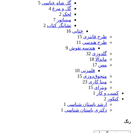
گل شاه عباسی
5
گل و مرغ
4
لچک
2
مینیاتور
7
نشانگر کتاب
2
ختایی
16
طرح فانتزی
15
طرح هندسی
11
هندسه نقوش
9
گلدوزی
32
ماندالا
18
مس
17
قلمزنی
10
منجوق‌دوزی
15
مینا کاری
23
ویترای
15
کسب و کار
1
کنکور
2
ارشد باستان شناسی
1
دکتری باستان شناسی
1
رنگ