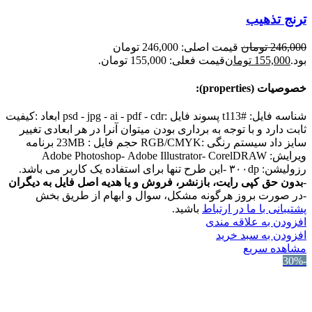
ترنج تذهیب
246,000
تومان
قیمت اصلی: 246,000 تومان
بود.
155,000
تومان
قیمت فعلی: 155,000 تومان.
خصوصیات (properties):
شناسه فایل: #t113 پسوند فایل :psd - jpg - ai - pdf - cdr ابعاد :کیفیت
ثابت دارد و با توجه به برداری بودن میتوان آنرا در هر ابعادی تغییر
سایز داد سیستم رنگی :RGB/CMYK حجم فایل : 23MB برنامه
ویرایش: Adobe Photoshop- Adobe Illustrator- CorelDRAW
رزولیشن: ۳۰۰dp -این طرح تنها برای استفاده یک کاربر می باشد.
-
بدون حق کپی رایت، بازنشر، فروش و یا هدیه اصل فایل به دیگران
-در صورت بروز هرگونه مشکل، سوال و ابهام از طریق بخش
پشتیبانی با ما در ارتباط
باشید.
افزودن به علاقه مندی
افزودن به سبد خرید
مشاهده سریع
-30%