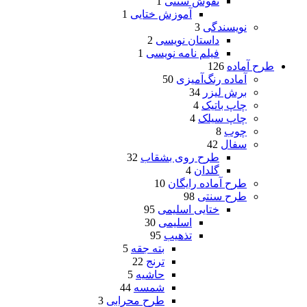
نقوش سنتی
1
آموزش ختایی
1
نویسندگی
3
داستان نویسی
2
فیلم نامه نویسی
1
طرح آماده
126
آماده رنگ‌آمیزی
50
برش لیزر
34
چاپ باتیک
4
چاپ سیلک
4
چوب
8
سفال
42
طرح روی بشقاب
32
گلدان
4
طرح آماده رایگان
10
طرح سنتی
98
ختایی اسلیمی
95
اسلیمی
30
تذهیب
95
بته جقه
5
ترنج
22
حاشیه
5
شمسه
44
طرح محرابی
3