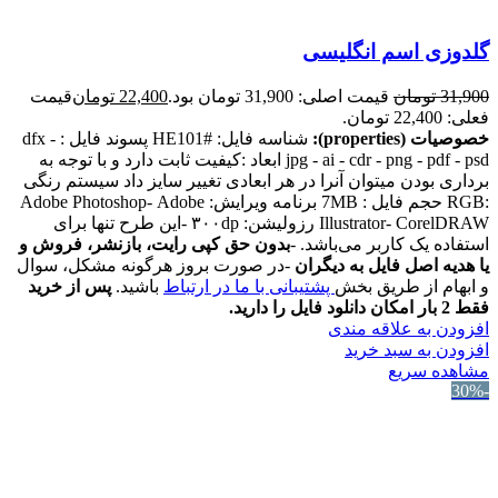
گلدوزی اسم انگلیسی
31,900
تومان
قیمت اصلی: 31,900 تومان بود.
22,400
تومان
قیمت
فعلی: 22,400 تومان.
خصوصیات (properties):
شناسه فایل: #HE101 پسوند فایل : dfx -
jpg - ai - cdr - png - pdf - psd ابعاد :کیفیت ثابت دارد و با توجه به
برداری بودن میتوان آنرا در هر ابعادی تغییر سایز داد سیستم رنگی
:RGB حجم فایل : 7MB برنامه ویرایش: Adobe Photoshop- Adobe
Illustrator- CorelDRAW رزولیشن: ۳۰۰dp -این طرح تنها برای
استفاده یک کاربر می‌باشد. -
بدون حق کپی رایت، بازنشر، فروش و
یا هدیه اصل فایل به دیگران
-در صورت بروز هرگونه مشکل، سوال
و ابهام از طریق بخش
پشتیبانی با ما در ارتباط
باشید.
پس از خرید
فقط 2 بار امکان دانلود فایل را دارید.
افزودن به علاقه مندی
افزودن به سبد خرید
مشاهده سریع
-30%