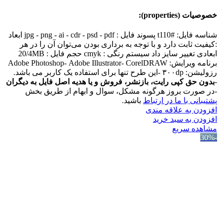
خصوصیات (properties):
شناسه فایل: #t110 پسوند فایل : jpg - png - ai - cdr - psd - pdf ابعاد
:کیفیت ثابت دارد و با توجه به برداری بودن می‌توان آن را در هر
ابعادی تغییر سایز داد سیستم رنگی : cmyk حجم فایل : 20/4MB
برنامه ویرایش: Adobe Photoshop- Adobe Illustrator- CorelDRAW
رزولیشن: ۳۰۰dp -این طرح تنها برای استفاده یک کاربر می باشد.
-
بدون حق کپی رایت، بازنشر، فروش و یا هدیه اصل فایل به دیگران
-در صورت بروز هرگونه مشکل، سوال و ابهام از طریق بخش
پشتیبانی با ما در ارتباط
باشید.
افزودن به علاقه مندی
افزودن به سبد خرید
مشاهده سریع
-30%