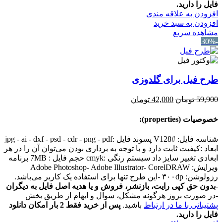
فایل را دارید.
افزودن به علاقه مندی
افزودن به سبد خرید
مشاهده سریع
-30%
طرح فیل برای گلدوزی
قیمت
قیمت
59,900
تومان
42,000
تومان
اصلی:
فعلی:
59,900 تومان
42,000 تومان.
خصوصیات (properties):
بود.
شناسه فایل: #V128 پسوند فایل :jpg - ai - dxf - psd - cdr - png - pdf
ابعاد :کیفیت ثابت دارد و با توجه به برداری بودن می‌توان آن را در هر
ابعادی تغییر سایز داد سیستم رنگی :cmyk حجم فایل : 7MB برنامه
ویرایش: Adobe Photoshop- Adobe Illustrator- CorelDRAW
رزولوشن: ۳۰۰dp -این طرح تنها برای استفاده یک کاربر می‌باشد.
-
بدون حق کپی رایت، بازنشر، فروش و یا هدیه اصل فایل به دیگران
-در صورت بروز هرگونه مشکل، سوال و ابهام از طریق بخش
پشتیبانی با ما در ارتباط
باشید.
پس از خرید فقط 2 بار امکان دانلود
فایل را دارید.