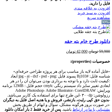
فایل را دارید.
افزودن به علاقه مندی
افزودن به سبد خرید
مشاهده سریع
-30%
دانلود طرح خام بته‌ جقه
قیمت
قیمت
59,900
تومان
42,000
تومان
اصلی:
فعلی:
59,900 تومان
42,000 تومان.
خصوصیات (properties):
بود.
«فایل آماده لایه باز مناسب برای هر پروژه طراحی حرفه‌ای»
شناسه فایل: #Bj103 پسوند فایل :jpg - ai - dxf - psd - png ابعاد
:کیفیت ثابت دارد و با توجه به برداری بودن می‌توان آن را در هر
ابعادی تغییر سایز داد سیستم رنگی :cmyk حجم فایل : 12MB برنامه
ویرایش: Adobe Photoshop- Adobe Illustrator- CorelDRAW
رزولوشن: ۳۰۰dp -این طرح تنها برای استفاده یک کاربر می‌باشد.
-
بدون حق کپی رایت، بازنشر، فروش و یا هدیه اصل فایل به دیگران
-در صورت بروز هرگونه مشکل، سوال و ابهام از طریق بخش
پشتیبانی با ما در ارتباط
باشید.
پس از خرید فقط 2 بار امکان دانلود