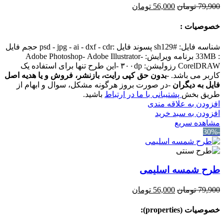
قیمت
قیمت
79,900
تومان
56,000
تومان
اصلی:
فعلی:
79,900 تومان
56,000 تومان.
خصوصیات :
بود.
شناسه فایل: #sh129 پسوند فایل :psd - jpg - ai - dxf - cdr حجم فایل
: 33MB برنامه ویرایش: Adobe Photoshop- Adobe Illustrator-
CorelDRAW رزولیشن: ۳۰۰dp -این طرح تنها برای استفاده یک
کاربر می باشد. -
بدون حق کپی رایت، بازنشر، فروش و یا هدیه اصل
فایل به دیگران
-در صورت بروز هرگونه مشکل، سوال و ابهام از
طریق بخش
پشتیبانی با ما در ارتباط
باشید.
افزودن به علاقه مندی
افزودن به سبد خرید
مشاهده سریع
-30%
طرح شمسه اسلیمی
قیمت
قیمت
79,900
تومان
56,000
تومان
اصلی:
فعلی:
79,900 تومان
56,000 تومان.
خصوصیات (properties):
بود.