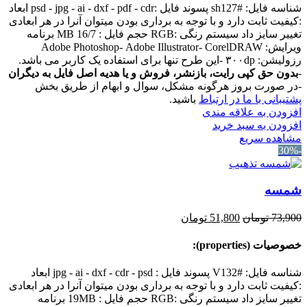
شناسه فایل: #sh127 پسوند فایل :psd - jpg - ai - dxf - pdf - cdr ابعاد
:کیفیت ثابت دارد و با توجه به برداری بودن میتوان آنرا در هر ابعادی
تغییر سایز داد سیستم رنگی :RGB حجم فایل : 16/7 MB برنامه
ویرایش: Adobe Photoshop- Adobe Illustrator- CorelDRAW
رزولیشن: ۳۰۰dp -این طرح تنها برای استفاده یک کاربر می باشد.
-
بدون حق کپی رایت، بازنشر، فروش و یا هدیه اصل فایل به دیگران
-در صورت بروز هرگونه مشکل، سوال و ابهام از طریق بخش
پشتیبانی با ما در ارتباط
باشید.
افزودن به علاقه مندی
افزودن به سبد خرید
مشاهده سریع
-30%
شمسه
قیمت
قیمت
73,900
تومان
51,800
تومان
اصلی:
فعلی:
73,900 تومان
51,800 تومان.
خصوصیات (properties):
بود.
شناسه فایل: #V132 پسوند فایل : jpg - ai - dxf - cdr - psd ابعاد
:کیفیت ثابت دارد و با توجه به برداری بودن میتوان آنرا در هر ابعادی
تغییر سایز داد سیستم رنگی :RGB حجم فایل : 19MB برنامه