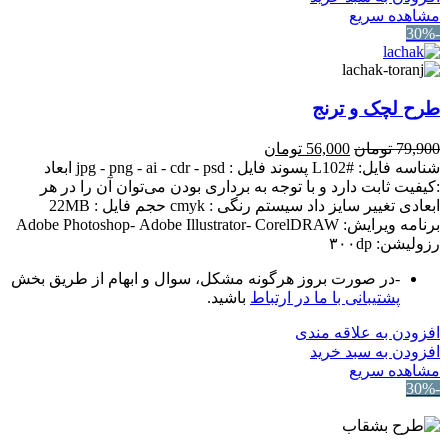
مشاهده سریع
-30%
طرح لچک و ترنج
قیمت
قیمت
79,900
تومان
56,000
تومان
اصلی:
فعلی:
شناسه فایل: #L102 پسوند فایل : jpg - png - ai - cdr - psd ابعاد
79,900 تومان
56,000 تومان.
:کیفیت ثابت دارد و با توجه به برداری بودن می‌توان آن را در هر
بود.
ابعادی تغییر سایز داد سیستم رنگی : cmyk حجم فایل : 22MB
برنامه ویرایش: Adobe Photoshop- Adobe Illustrator- CorelDRAW
رزولیشن: ۳۰۰dp
-در صورت بروز هرگونه مشکل، سوال و ابهام از طریق بخش
پشتیبانی با ما در ارتباط
باشید.
افزودن به علاقه مندی
افزودن به سبد خرید
مشاهده سریع
-30%