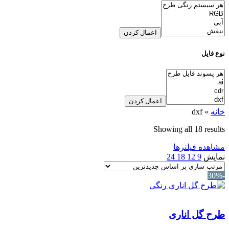
اعمال کردن
نوع فایل
اعمال کردن
خانه
»
dxf
Sorted
Showing all 18 results
by
مشاهده فیلترها
latest
نمایش
9
12
18
24
-30%
طرح گل اناری