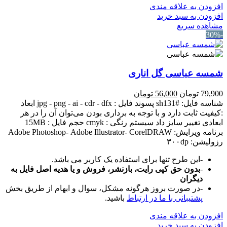
افزودن به علاقه مندی
افزودن به سبد خرید
مشاهده سریع
-30%
شمسه عباسی گل اناری
قیمت
قیمت
79,900
تومان
56,000
تومان
اصلی:
فعلی:
شناسه فایل: #sh131 پسوند فایل : jpg - png - ai - cdr - dfx ابعاد
79,900 تومان
56,000 تومان.
:کیفیت ثابت دارد و با توجه به برداری بودن می‌توان آن را در هر
بود.
ابعادی تغییر سایز داد سیستم رنگی : cmyk حجم فایل : 15MB
برنامه ویرایش: Adobe Photoshop- Adobe Illustrator- CorelDRAW
رزولیشن: ۳۰۰dp
-این طرح تنها برای استفاده یک کاربر می باشد.
-
بدون حق کپی رایت، بازنشر، فروش و یا هدیه اصل فایل به
دیگران
-در صورت بروز هرگونه مشکل، سوال و ابهام از طریق بخش
پشتیبانی با ما در ارتباط
باشید.
افزودن به علاقه مندی
افزودن به سبد خرید