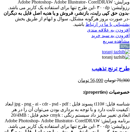
ویرایش: Adobe Photoshop- Adobe Illustrator- CorelDRAW
رزولیشن: ۳۰۰dp -این طرح تنها برای استفاده یک کاربر می باشد.
-
بدون حق کپی رایت، بازنشر، فروش و یا هدیه اصل فایل به دیگران
-در صورت بروز هرگونه مشکل، سوال و ابهام از طریق بخش
پشتیبانی با ما در ارتباط
باشید.
افزودن به علاقه مندی
افزودن به سبد خرید
مشاهده سریع
-30%
طرح ترنج تذهیب
قیمت
قیمت
79,900
تومان
56,000
تومان
اصلی:
فعلی:
79,900 تومان
56,000 تومان.
خصوصیات (properties):
بود.
شناسه فایل: #t110 پسوند فایل : jpg - png - ai - cdr - psd - pdf ابعاد
:کیفیت ثابت دارد و با توجه به برداری بودن می‌توان آن را در هر
ابعادی تغییر سایز داد سیستم رنگی : cmyk حجم فایل : 20/4MB
برنامه ویرایش: Adobe Photoshop- Adobe Illustrator- CorelDRAW
رزولیشن: ۳۰۰dp -این طرح تنها برای استفاده یک کاربر می باشد.
-
بدون حق کپی رایت، بازنشر، فروش و یا هدیه اصل فایل به دیگران