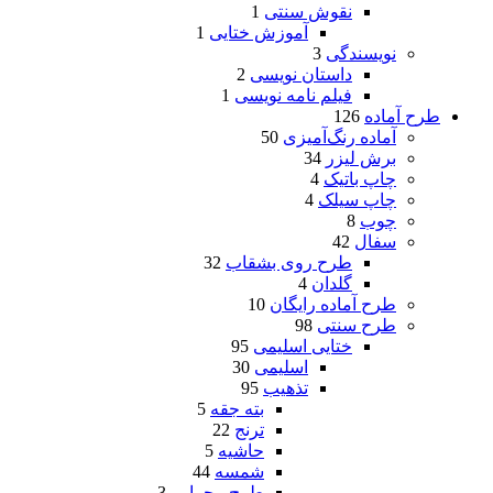
نقوش سنتی
1
آموزش ختایی
1
نویسندگی
3
داستان نویسی
2
فیلم نامه نویسی
1
طرح آماده
126
آماده رنگ‌آمیزی
50
برش لیزر
34
چاپ باتیک
4
چاپ سیلک
4
چوب
8
سفال
42
طرح روی بشقاب
32
گلدان
4
طرح آماده رایگان
10
طرح سنتی
98
ختایی اسلیمی
95
اسلیمی
30
تذهیب
95
بته جقه
5
ترنج
22
حاشیه
5
شمسه
44
طرح محرابی
3