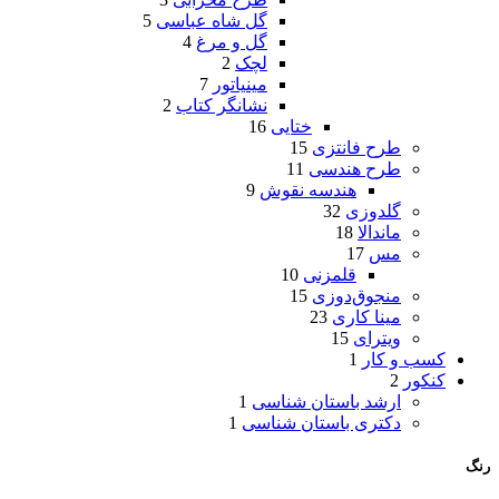
گل شاه عباسی
5
گل و مرغ
4
لچک
2
مینیاتور
7
نشانگر کتاب
2
ختایی
16
طرح فانتزی
15
طرح هندسی
11
هندسه نقوش
9
گلدوزی
32
ماندالا
18
مس
17
قلمزنی
10
منجوق‌دوزی
15
مینا کاری
23
ویترای
15
کسب و کار
1
کنکور
2
ارشد باستان شناسی
1
دکتری باستان شناسی
1
رنگ