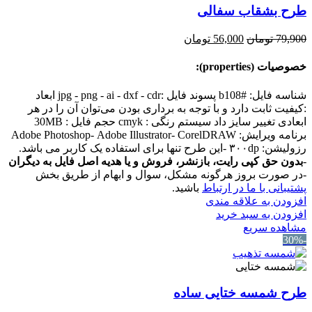
طرح بشقاب سفالی
قیمت
قیمت
79,900
تومان
56,000
تومان
اصلی:
فعلی:
79,900 تومان
56,000 تومان.
خصوصیات (properties):
بود.
شناسه فایل: #b108 پسوند فایل :jpg - png - ai - dxf - cdr ابعاد
:کیفیت ثابت دارد و با توجه به برداری بودن می‌توان آن را در هر
ابعادی تغییر سایز داد سیستم رنگی : cmyk حجم فایل : 30MB
برنامه ویرایش: Adobe Photoshop- Adobe Illustrator- CorelDRAW
رزولیشن: ۳۰۰dp -این طرح تنها برای استفاده یک کاربر می باشد.
-
بدون حق کپی رایت، بازنشر، فروش و یا هدیه اصل فایل به دیگران
-در صورت بروز هرگونه مشکل، سوال و ابهام از طریق بخش
پشتیبانی با ما در ارتباط
باشید.
افزودن به علاقه مندی
افزودن به سبد خرید
مشاهده سریع
-30%
طرح شمسه ختایی ساده