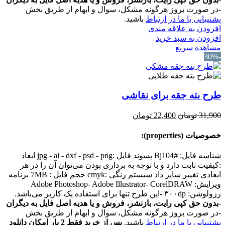
-در صورت بروز هرگونه مشکل، سوال و ابهام از طریق بخش
پشتیبانی با ما در ارتباط
باشید.
افزودن به علاقه مندی
افزودن به سبد خرید
مشاهده سریع
-30%
طرح بته جقه برای نقاشی
قیمت
قیمت
31,900
تومان
22,400
تومان
اصلی:
فعلی:
31,900 تومان
22,400 تومان.
خصوصیات (properties):
بود.
شناسه فایل: #Bj104 پسوند فایل :jpg - ai - dxf - psd - png ابعاد
:کیفیت ثابت دارد و با توجه به برداری بودن می‌توان آن را در هر
ابعادی تغییر سایز داد سیستم رنگی :cmyk حجم فایل : 7MB برنامه
ویرایش: Adobe Photoshop- Adobe Illustrator- CorelDRAW
رزولوشن: ۳۰۰dp -این طرح تنها برای استفاده یک کاربر می‌باشد.
-
بدون حق کپی رایت، بازنشر، فروش و یا هدیه اصل فایل به دیگران
-در صورت بروز هرگونه مشکل، سوال و ابهام از طریق بخش
پشتیبانی با ما در ارتباط
باشید.
پس از خرید فقط 2 بار امکان دانلود