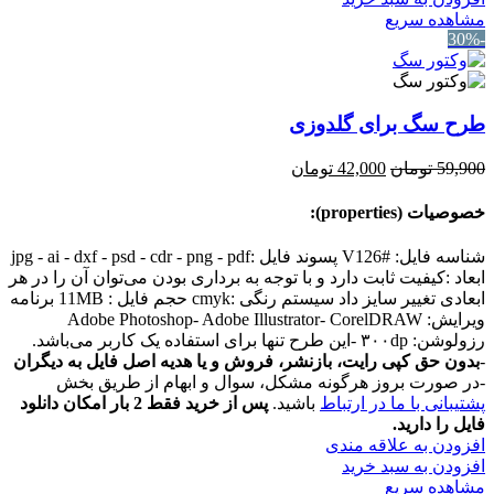
مشاهده سریع
-30%
طرح سگ برای گلدوزی
قیمت
قیمت
59,900
تومان
42,000
تومان
اصلی:
فعلی:
59,900 تومان
42,000 تومان.
خصوصیات (properties):
بود.
شناسه فایل: #V126 پسوند فایل :jpg - ai - dxf - psd - cdr - png - pdf
ابعاد :کیفیت ثابت دارد و با توجه به برداری بودن می‌توان آن را در هر
ابعادی تغییر سایز داد سیستم رنگی :cmyk حجم فایل : 11MB برنامه
ویرایش: Adobe Photoshop- Adobe Illustrator- CorelDRAW
رزولوشن: ۳۰۰dp -این طرح تنها برای استفاده یک کاربر می‌باشد.
-
بدون حق کپی رایت، بازنشر، فروش و یا هدیه اصل فایل به دیگران
-در صورت بروز هرگونه مشکل، سوال و ابهام از طریق بخش
پشتیبانی با ما در ارتباط
باشید.
پس از خرید فقط 2 بار امکان دانلود
فایل را دارید.
افزودن به علاقه مندی
افزودن به سبد خرید
مشاهده سریع