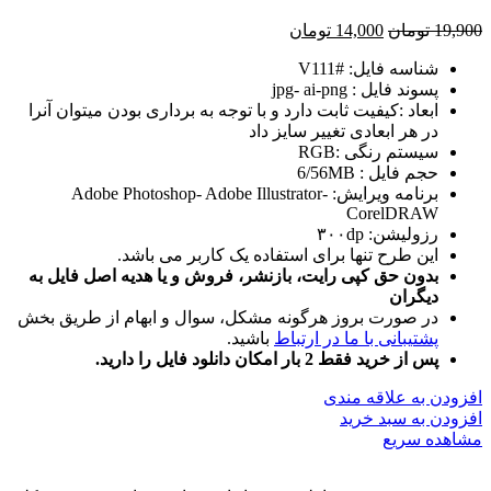
قیمت
قیمت
19,900
تومان
14,000
تومان
اصلی:
فعلی:
شناسه فایل: #V111
19,900 تومان
14,000 تومان.
پسوند فایل : jpg- ai-png
بود.
ابعاد :کیفیت ثابت دارد و با توجه به برداری بودن میتوان آنرا
در هر ابعادی تغییر سایز داد
سیستم رنگی :RGB
حجم فایل : 6/56MB
برنامه ویرایش: Adobe Photoshop- Adobe Illustrator-
CorelDRAW
رزولیشن: ۳۰۰dp
این طرح تنها برای استفاده یک کاربر می باشد.
بدون حق کپی رایت، بازنشر، فروش و یا هدیه اصل فایل به
دیگران
در صورت بروز هرگونه مشکل، سوال و ابهام از طریق بخش
پشتیبانی با ما در ارتباط
باشید.
پس از خرید فقط 2 بار امکان دانلود فایل را دارید.
افزودن به علاقه مندی
افزودن به سبد خرید
مشاهده سریع