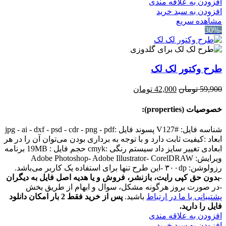
افزودن به علاقه مندی
افزودن به سبد خرید
مشاهده سریع
-30%
طرح وکتور لک لک
قیمت
قیمت
59,900
تومان
42,000
تومان
اصلی:
فعلی:
59,900 تومان
42,000 تومان.
خصوصیات (properties):
بود.
شناسه فایل: #V127 پسوند فایل :jpg - ai - dxf - psd - cdr - png - pdf
ابعاد :کیفیت ثابت دارد و با توجه به برداری بودن می‌توان آن را در هر
ابعادی تغییر سایز داد سیستم رنگی :cmyk حجم فایل : 19MB برنامه
ویرایش: Adobe Photoshop- Adobe Illustrator- CorelDRAW
رزولوشن: ۳۰۰dp -این طرح تنها برای استفاده یک کاربر می‌باشد.
-
بدون حق کپی رایت، بازنشر، فروش و یا هدیه اصل فایل به دیگران
-در صورت بروز هرگونه مشکل، سوال و ابهام از طریق بخش
پشتیبانی با ما در ارتباط
باشید.
پس از خرید فقط 2 بار امکان دانلود
فایل را دارید.
افزودن به علاقه مندی
افزودن به سبد خرید