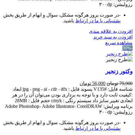
رزولیشن: ۳۰۰dp
-در صورت بروز هرگونه مشکل، سوال و ابهام از طریق بخش
پشتیبانی با ما در ارتباط
باشید.
افزودن به علاقه مندی
افزودن به سبد خرید
مشاهده سریع
-30%
وکتور زنجیر
قیمت
قیمت
79,900
تومان
56,000
تومان
اصلی:
فعلی:
شناسه فایل: #V135 پسوند فایل : jpg - png - ai - cdr - dfx ابعاد
79,900 تومان
56,000 تومان.
:کیفیت ثابت دارد و با توجه به برداری بودن می‌توان آن را در هر
بود.
ابعادی تغییر سایز داد سیستم رنگی : cmyk حجم فایل : 28MB
برنامه ویرایش: Adobe Photoshop- Adobe Illustrator- CorelDRAW
رزولیشن: ۳۰۰dp
-در صورت بروز هرگونه مشکل، سوال و ابهام از طریق بخش
پشتیبانی با ما در ارتباط
باشید.