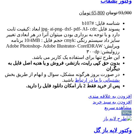
وکتور بشقاب
قیمت
قیمت
93,900
تومان
65,800
تومان
اصلی:
فعلی:
شناسه فایل: #b107
93,900 تومان
65,800 تومان.
پسوند فایل :jpg- ai-png- dxf- pdf- AI- cdr ابعاد :کیفیت ثابت
بود.
دارد و با توجه به برداری بودن میتوان آنرا در هر ابعادی تغییر
سایز داد سیستم رنگی :cmyk حجم فایل : 10/4MB برنامه
ویرایش: Adobe Photoshop- Adobe Illustrator- CorelDRAW
رزولیشن: ۳۰۰dp
این طرح تنها برای استفاده یک کاربر می باشد.
بدون حق کپی رایت، بازنشر، فروش و یا هدیه اصل فایل به
دیگران
در صورت بروز هرگونه مشکل، سوال و ابهام از طریق بخش
پشتیبانی با ما در ارتباط
باشید.
پس از خرید فقط 2 بار امکان دانلود فایل را دارید.
افزودن به علاقه مندی
افزودن به سبد خرید
مشاهده سریع
-30%
وکتور لایه باز گل