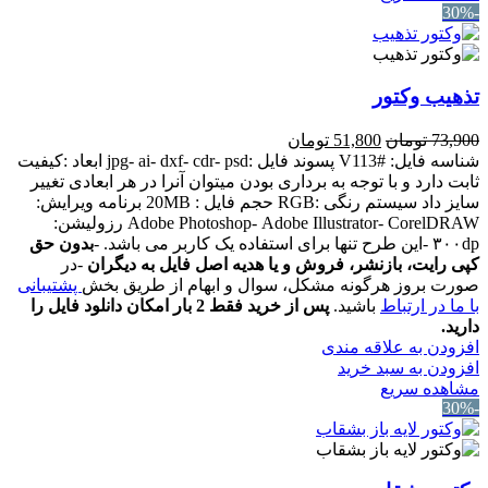
-30%
تذهیب وکتور
قیمت
قیمت
73,900
تومان
51,800
تومان
اصلی:
فعلی:
شناسه فایل: #V113 پسوند فایل :jpg- ai- dxf- cdr- psd ابعاد :کیفیت
73,900 تومان
51,800 تومان.
ثابت دارد و با توجه به برداری بودن میتوان آنرا در هر ابعادی تغییر
بود.
سایز داد سیستم رنگی :RGB حجم فایل : 20MB برنامه ویرایش:
Adobe Photoshop- Adobe Illustrator- CorelDRAW رزولیشن:
۳۰۰dp -این طرح تنها برای استفاده یک کاربر می باشد. -
بدون حق
کپی رایت، بازنشر، فروش و یا هدیه اصل فایل به دیگران
-در
صورت بروز هرگونه مشکل، سوال و ابهام از طریق بخش
پشتیبانی
با ما در ارتباط
باشید.
پس از خرید فقط 2 بار امکان دانلود فایل را
دارید.
افزودن به علاقه مندی
افزودن به سبد خرید
مشاهده سریع
-30%