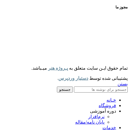
مجوز ما
تمام حقوق ایـن سایت متعلق به
پـروژه هنر
میـباشد.
پشتیبانی شده توسط
دستیار وردپرس
.
بستن
جستجو
خـانه
فروشگاه
دوره آموزشی
نرم‌افزار
پایان نامه/مقاله
خدمات