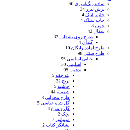
آماده رنگ‌آمیزی
50
برش لیزر
34
چاپ باتیک
4
چاپ سیلک
4
چوب
8
سفال
42
طرح روی بشقاب
32
گلدان
4
طرح آماده رایگان
10
طرح سنتی
98
ختایی اسلیمی
95
اسلیمی
30
تذهیب
95
بته جقه
5
ترنج
22
حاشیه
5
شمسه
44
طرح محرابی
3
گل شاه عباسی
5
گل و مرغ
4
لچک
2
مینیاتور
7
نشانگر کتاب
2