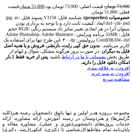
73,900
تومان
قیمت اصلی: 73,900 تومان بود.
51,800
تومان
قیمت
فعلی: 51,800 تومان.
خصوصیات (properties):
شناسه فایل: #V115 پسوند فایل :jpg- ai-
dxf- cdr- psd ابعاد :کیفیت ثابت دارد و با توجه به برداری بودن
میتوان آنرا در هر ابعادی تغییر سایز داد سیستم رنگی :RGB حجم
فایل : 31MB برنامه ویرایش: Adobe Photoshop- Adobe Illustrator-
CorelDRAW- dxf رزولیشن: ۳۰۰dp -این طرح تنها برای استفاده یک
کاربر می‌باشد. -
بدون حق کپی رایت، بازنشر، فروش و یا هدیه اصل
فایل به دیگران
-در صورت بروز هرگونه مشکل، سوال و ابهام از
طریق بخش
پشتیبانی با ما در ارتباط
باشید.
پس از خرید فقط 2 بار
امکان دانلود فایل را دارید.
افزودن به علاقه مندی
افزودن به سبد خرید
مشاهده سریع
مجموعه پـروژه‌ هنـر اولین و تنها پاتوق دانشجویان رشته هنر(کلیه
گرایش‌ها) و هنردوستان در زمینه آموزش، ارائه‌ مشاوره‌، ارائه
خدمات پروژه‌های‌ دانشجویی(تئوری و عملی)، مشاوره مقاله و
پایان‌نامه تمام مقاطع(کارشناسی تا دکتری)، کنکور(ارشد- دکتری)