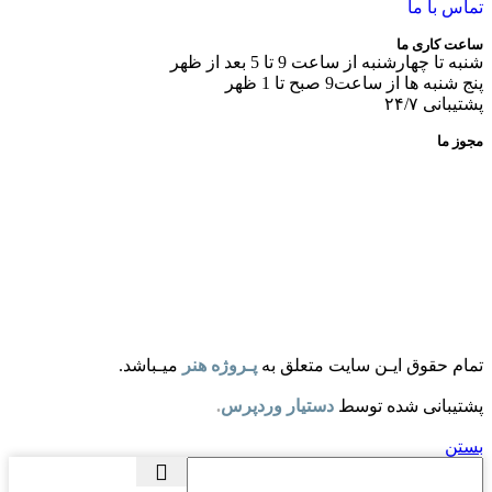
ا
از ساعت 9 تا 5 بعد از ظهر
عت9 صبح تا 1 ظهر
ایـن سایت متعلق به
پـروژه هنر
میـباشد.
شده توسط
دستیار وردپرس
.