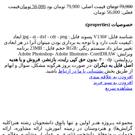
79,900
تومان
قیمت اصلی: 79,900 تومان بود.
56,000
تومان
قیمت
فعلی: 56,000 تومان.
خصوصیات (properties):
شناسه فایل: #V136 پسوند فایل : jpg - ai - dxf - cdr - png ابعاد
:کیفیت ثابت دارد و با توجه به برداری بودن میتوان آنرا در هر ابعادی
تغییر سایز داد سیستم رنگی :RGB حجم فایل : 23MB برنامه
ویرایش: Adobe Photoshop- Adobe Illustrator- CorelDRAW
رزولیشن: ۳۰۰dp -
بدون حق کپی رایت، بازنشر، فروش و یا هدیه
اصل فایل به دیگران
-در صورت بروز هرگونه مشکل، سوال و ابهام
از طریق بخش
پشتیبانی با ما در ارتباط
باشید.
افزودن به علاقه مندی
افزودن به سبد خرید
مشاهده سریع
مجموعه پـروژه‌ هنـر اولین و تنها پاتوق دانشجویان رشته هنر(کلیه
گرایش‌ها) و هنردوستان در زمینه آموزش، ارائه‌ مشاوره‌، ارائه
خدمات پروژه‌های‌ دانشجویی(تئوری و عملی)، مشاوره مقاله و