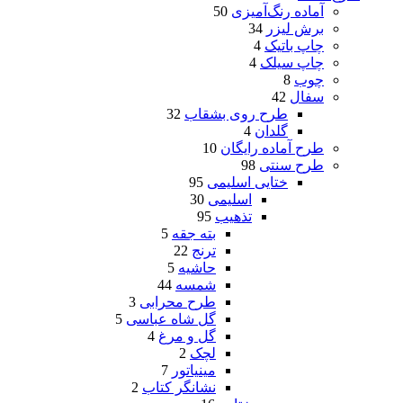
آماده رنگ‌آمیزی
50
برش لیزر
34
چاپ باتیک
4
چاپ سیلک
4
چوب
8
سفال
42
طرح روی بشقاب
32
گلدان
4
طرح آماده رایگان
10
طرح سنتی
98
ختایی اسلیمی
95
اسلیمی
30
تذهیب
95
بته جقه
5
ترنج
22
حاشیه
5
شمسه
44
طرح محرابی
3
گل شاه عباسی
5
گل و مرغ
4
لچک
2
مینیاتور
7
نشانگر کتاب
2