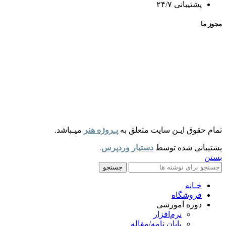
پشتیبانی ۲۴/۷
مجوز ما
تمام حقوق ایـن سایت متعلق به
پـروژه هنر
میـباشد.
پشتیبانی شده توسط
دستیار وردپرس
.
بستن
جستجو
خـانه
فروشگاه
دوره آموزشی
نرم‌افزار
پایان نامه/مقاله