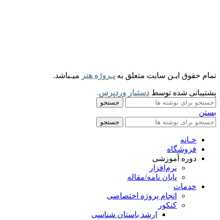
تمام حقوق ایـن سایت متعلق به
پـروژه هنر
میـباشد.
پشتیبانی شده توسط
دستیار وردپرس
.
جستجو
بستن
جستجو
خـانه
فروشگاه
دوره آموزشی
نرم‌افزار
پایان نامه/مقاله
خدمات
انجام پروژه اختصاصی
کنکور
ارشد باستان شناسی