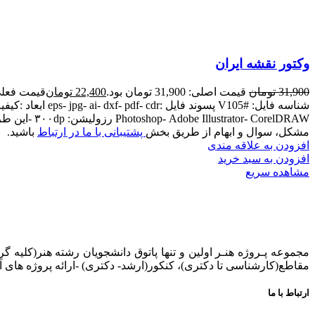
وکتور نقشه ایران
31,900
تومان
قیمت اصلی: 31,900 تومان بود.
22,400
تومان
قیمت فعلی: 22,400 ت
Photoshop- Adobe Illustrator- CorelDRAW رزولیشن: ۳۰۰dp -این طرح تنها برای استفاده یک کاربر می باشد. -
مشکل، سوال و ابهام از طریق بخش
پشتیبانی با ما در ارتباط
باشید.
افزودن به علاقه مندی
افزودن به سبد خرید
مشاهده سریع
مجموعه پـروژه‌ هنـر اولین و تنها پاتوق دانشجویان رشته هنر(کلیه گر
مقاطع(کارشناسی تا دکتری)، کنکور(ارشد- دکتری) -ارائه پروژه های آ
ارتباط با ما