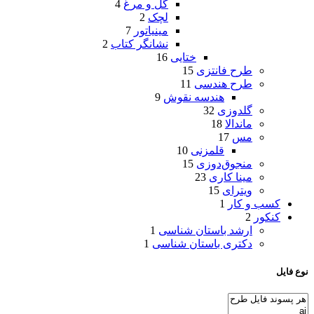
گل و مرغ
4
لچک
2
مینیاتور
7
نشانگر کتاب
2
ختایی
16
طرح فانتزی
15
طرح هندسی
11
هندسه نقوش
9
گلدوزی
32
ماندالا
18
مس
17
قلمزنی
10
منجوق‌دوزی
15
مینا کاری
23
ویترای
15
کسب و کار
1
کنکور
2
ارشد باستان شناسی
1
دکتری باستان شناسی
1
نوع فایل