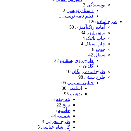
نویسندگی
3
داستان نویسی
2
فیلم نامه نویسی
1
طرح آماده
126
آماده رنگ‌آمیزی
50
برش لیزر
34
چاپ باتیک
4
چاپ سیلک
4
چوب
8
سفال
42
طرح روی بشقاب
32
گلدان
4
طرح آماده رایگان
10
طرح سنتی
98
ختایی اسلیمی
95
اسلیمی
30
تذهیب
95
بته جقه
5
ترنج
22
حاشیه
5
شمسه
44
طرح محرابی
3
گل شاه عباسی
5