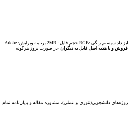
شناسه فایل: #V105 پسوند فایل :eps- jpg- ai- dxf- pdf- cdr ابعاد :کیفیت ثابت دارد و با توجه به برداری بودن میتوان آنرا در هر ابعادی تغییر سایز داد سیستم رنگی :RGB حجم فایل : 2MB برنامه ویرایش: Adobe
فروش و یا هدیه اصل فایل به دیگران
-در صورت بروز هرگونه
روژه‌های‌ دانشجویی(تئوری و عملی)، مشاوره مقاله و پایان‌نامه تمام