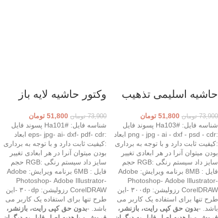
حاشیه اسلیمی تذهیب
وکتور حاشیه لایه باز
51,800
تومان
51,800
تومان
73,900
تومان
73,900
تومان
شناسه فایل: #Ha103 پسوند فایل
شناسه فایل: #Ha101 پسوند فایل
:png - jpg - ai - dxf - psd - cdr ابعاد
:eps- jpg- ai- dxf- pdf- cdr ابعاد
:کیفیت ثابت دارد و با توجه به برداری
:کیفیت ثابت دارد و با توجه به برداری
بودن میتوان آنرا در هر ابعادی تغییر
بودن میتوان آنرا در هر ابعادی تغییر
سایز داد سیستم رنگی :RGB حجم
سایز داد سیستم رنگی :RGB حجم
فایل : 8MB برنامه ویرایش: Adobe
فایل : 6MB برنامه ویرایش: Adobe
Photoshop- Adobe Illustrator-
Photoshop- Adobe Illustrator-
CorelDRAW رزولیشن: ۳۰۰dp -این
CorelDRAW رزولیشن: ۳۰۰dp -این
طرح تنها برای استفاده یک کاربر می
طرح تنها برای استفاده یک کاربر می
باشد. -
بدون حق کپی رایت، بازنشر،
باشد. -
بدون حق کپی رایت، بازنشر،
فروش و یا هدیه اصل فایل به دیگران
فروش و یا هدیه اصل فایل به دیگران