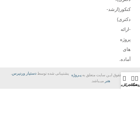
کنکور(ارشد-
دکتری)
-ارائه
پروژه
های
آماده.
پشتیبانی شده توسط
دستیار وردپرس
.
تمام حقوق ایـن سایت متعلق به
پـروژه
هنر
میـباشد.
وشگاه
سبد خرید
حساب کاربری من