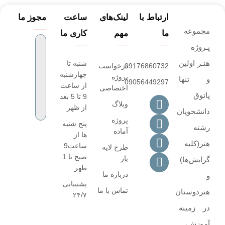
ارتباط با
لینک‌های
ساعت
مجوز ما
مجموعه
ما
مهم
کاری ما
پـروژه‌
هنـر اولین
شنبه تا
09176860732
درخواست
چهارشنبه
پروژه
و تنها
09056449297
از ساعت
اختصاصی
پاتوق
9 تا 5 بعد
وبلاگ
از ظهر
دانشجویان
پروژه
پنج شنبه
رشته
آماده
ها از
هنر(کلیه
ساعت9
طرح لایه
صبح تا 1
باز
گرایش‌ها)
ظهر
درباره ما
و
پشتیبانی
تماس با ما
هنردوستان
۲۴/۷
در زمینه
آموزش،