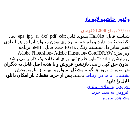
وکتور حاشیه لایه باز
51,800
تومان
73,900
تومان
شناسه فایل: #Ha101 پسوند فایل :eps- jpg- ai- dxf- pdf- cdr ابعاد
:کیفیت ثابت دارد و با توجه به برداری بودن میتوان آنرا در هر ابعادی
تغییر سایز داد سیستم رنگی :RGB حجم فایل : 6MB برنامه
ویرایش: Adobe Photoshop- Adobe Illustrator- CorelDRAW
رزولیشن: ۳۰۰dp -این طرح تنها برای استفاده یک کاربر می باشد.
-
بدون حق کپی رایت، بازنشر، فروش و یا هدیه اصل فایل به دیگران
-در صورت بروز هرگونه مشکل، سوال و ابهام از طریق بخش
پشتیبانی با ما در ارتباط
باشید.
پس از خرید فقط 2 بار امکان دانلود
فایل را دارید.
افزودن به علاقه مندی
افزودن به سبد خرید
مشاهده سریع