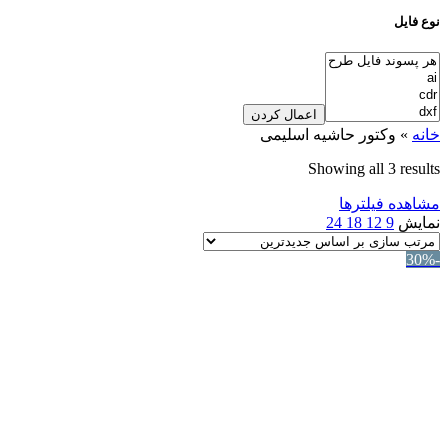
نوع فایل
اعمال کردن
خانه
»
وکتور حاشیه اسلیمی
Showing all 3 results
مشاهده فیلترها
نمایش
9
12
18
24
-30%