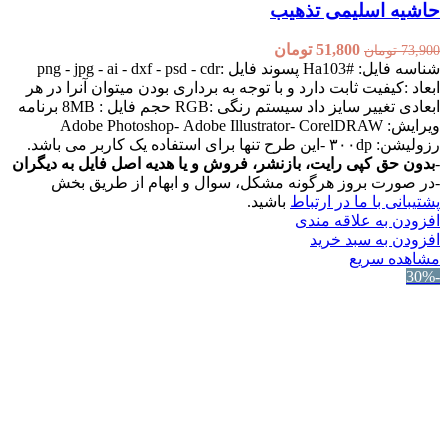
حاشیه اسلیمی تذهیب
51,800
تومان
73,900
تومان
شناسه فایل: #Ha103 پسوند فایل :png - jpg - ai - dxf - psd - cdr
ابعاد :کیفیت ثابت دارد و با توجه به برداری بودن میتوان آنرا در هر
ابعادی تغییر سایز داد سیستم رنگی :RGB حجم فایل : 8MB برنامه
ویرایش: Adobe Photoshop- Adobe Illustrator- CorelDRAW
رزولیشن: ۳۰۰dp -این طرح تنها برای استفاده یک کاربر می باشد.
-
بدون حق کپی رایت، بازنشر، فروش و یا هدیه اصل فایل به دیگران
-در صورت بروز هرگونه مشکل، سوال و ابهام از طریق بخش
پشتیبانی با ما در ارتباط
باشید.
افزودن به علاقه مندی
افزودن به سبد خرید
مشاهده سریع
-30%