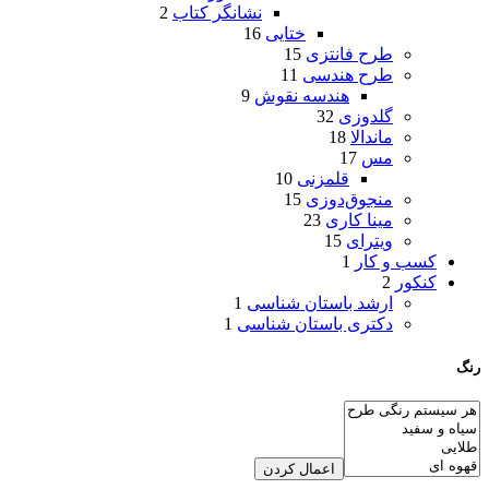
نشانگر کتاب
2
ختایی
16
طرح فانتزی
15
طرح هندسی
11
هندسه نقوش
9
گلدوزی
32
ماندالا
18
مس
17
قلمزنی
10
منجوق‌دوزی
15
مینا کاری
23
ویترای
15
کسب و کار
1
کنکور
2
ارشد باستان شناسی
1
دکتری باستان شناسی
1
رنگ
اعمال کردن