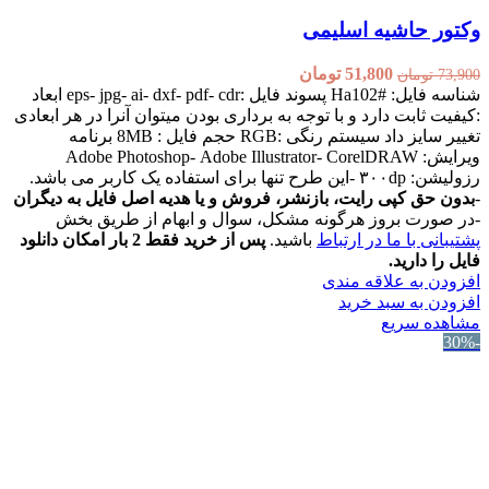
وکتور حاشیه اسلیمی
51,800
تومان
73,900
تومان
شناسه فایل: #Ha102 پسوند فایل :eps- jpg- ai- dxf- pdf- cdr ابعاد
:کیفیت ثابت دارد و با توجه به برداری بودن میتوان آنرا در هر ابعادی
تغییر سایز داد سیستم رنگی :RGB حجم فایل : 8MB برنامه
ویرایش: Adobe Photoshop- Adobe Illustrator- CorelDRAW
رزولیشن: ۳۰۰dp -این طرح تنها برای استفاده یک کاربر می باشد.
-
بدون حق کپی رایت، بازنشر، فروش و یا هدیه اصل فایل به دیگران
-در صورت بروز هرگونه مشکل، سوال و ابهام از طریق بخش
پشتیبانی با ما در ارتباط
باشید.
پس از خرید فقط 2 بار امکان دانلود
فایل را دارید.
افزودن به علاقه مندی
افزودن به سبد خرید
مشاهده سریع
-30%