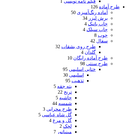
فیلم نامه نویسی
1
طرح آماده
126
آماده رنگ‌آمیزی
50
برش لیزر
34
چاپ باتیک
4
چاپ سیلک
4
چوب
8
سفال
42
طرح روی بشقاب
32
گلدان
4
طرح آماده رایگان
10
طرح سنتی
98
ختایی اسلیمی
95
اسلیمی
30
تذهیب
95
بته جقه
5
ترنج
22
حاشیه
5
شمسه
44
طرح محرابی
3
گل شاه عباسی
5
گل و مرغ
4
لچک
2
مینیاتور
7