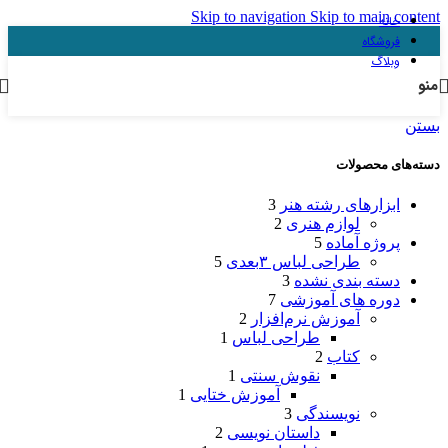
Skip to navigation
Skip to main content
خانه
فروشگاه
وبلاگ
منو
بستن
دسته‌های محصولات
ابزارهای رشته هنر
3
لوازم هنری
2
پروژه آماده
5
طراحی لباس ۳بعدی
5
دسته بندی نشده
3
دوره های آموزشی
7
آموزش نرم‌افزار
2
طراحی لباس
1
کتاب
2
نقوش سنتی
1
آموزش ختایی
1
نویسندگی
3
داستان نویسی
2