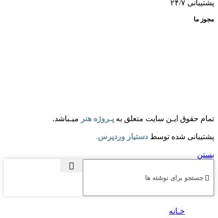
پشتیبانی ۲۴/۷
مجوز ما
تمام حقوق ایـن سایت متعلق به
پـروژه هنر
میـباشد.
پشتیبانی شده توسط
دستیار وردپرس
.
بستن
خـانه