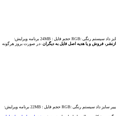
شناسه فایل: #sh115 پسوند فایل :eps- jpg- ai- dxf- pdf- cdr ابعاد :کیفیت ثابت دارد و با توجه به برداری بودن میتوان آنرا در هر ابعادی تغییر سایز داد سیستم رنگی :RGB حجم فایل : 24MB برنامه ویرایش:
زنشر، فروش و یا هدیه اصل فایل به دیگران
-در صورت بروز هرگونه
شناسه فایل: #B104 پسوند فایل :eps- jpg- ai- dxf- pdf- cdr ابعاد :کیفیت ثابت دارد و با توجه به برداری بودن میتوان آنرا در هر ابعادی تغییر سایز داد سیستم رنگی :RGB حجم فایل : 22MB برنامه ویرایش: