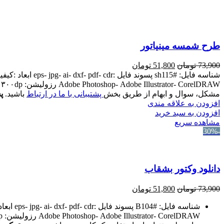
طرح شمسه مینیاتور
73,900
تومان
51,800
تومان
Adobe Photoshop- Adobe Illustrator- CorelDRAW رزولیشن: ۳۰۰dp -این طرح تنها برای استفاده یک کاربر می باشد. -
مشکل، سوال و ابهام از طریق بخش
پشتیبانی با ما در ارتباط
باشید.
پس 
افزودن به علاقه مندی
افزودن به سبد خرید
مشاهده سریع
-30%
دانلود وکتور بشقاب
73,900
تومان
51,800
تومان
Adobe Photoshop- Adobe Illustrator- CorelDRAW رزولیشن: ۳۰۰dp