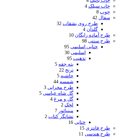
چاپ باتیک
4
چاپ سیلک
4
چوب
8
سفال
42
طرح روی بشقاب
32
گلدان
4
طرح آماده رایگان
10
طرح سنتی
98
ختایی اسلیمی
95
اسلیمی
30
تذهیب
95
بته جقه
5
ترنج
22
حاشیه
5
شمسه
44
طرح محرابی
3
گل شاه عباسی
5
گل و مرغ
4
لچک
2
مینیاتور
7
نشانگر کتاب
2
ختایی
16
طرح فانتزی
15
طرح هندسی
11