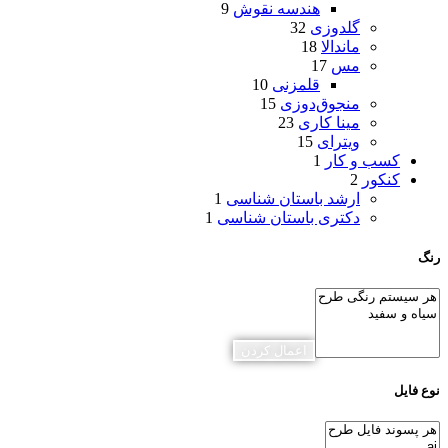
هندسه نقوش
9
گلدوزی
32
ماندالا
18
مس
17
قلمزنی
10
منجوق‌دوزی
15
مینا کاری
23
ویترای
15
کسب و کار
1
کنکور
2
ارشد باستان شناسی
1
دکتری باستان شناسی
1
رنگ
اعمال کردن
نوع فایل