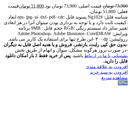
73,900
تومان
قیمت اصلی: 73,900 تومان بود.
51,800
تومان
قیمت
فعلی: 51,800 تومان.
شناسه فایل: #Ng102 پسوند فایل :eps- jpg- ai- dxf- pdf- cdr ابعاد
:کیفیت ثابت دارد و با توجه به برداری بودن میتوان آنرا در هر ابعادی
تغییر سایز داد سیستم رنگی :RGB حجم فایل : 9MB برنامه
ویرایش: Adobe Photoshop- Adobe Illustrator- CorelDRAW
رزولیشن: ۳۰۰dp -این طرح تنها برای استفاده یک کاربر می باشد.
-
بدون حق کپی رایت، بازنشر، فروش و یا هدیه اصل فایل به دیگران
-در صورت بروز هرگونه مشکل، سوال و ابهام از طریق بخش
پشتیبانی با ما در ارتباط
باشید.
پس از خرید فقط 2 بار امکان دانلود
فایل را دارید.
افزودن به علاقه مندی
افزودن به سبد خرید
مشاهده سریع
-30%