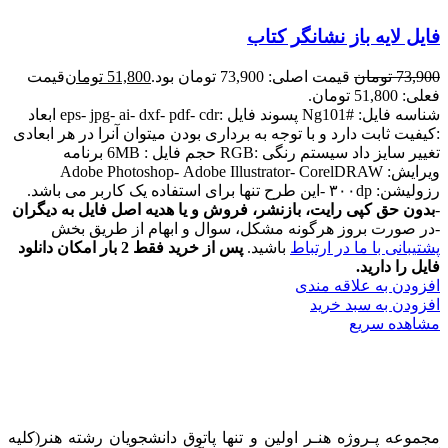
فایل لایه باز نشانگر کتاب
73,900
تومان
قیمت اصلی: 73,900 تومان بود.
51,800
تومان
قیمت
فعلی: 51,800 تومان.
شناسه فایل: #Ng101 پسوند فایل :eps- jpg- ai- dxf- pdf- cdr ابعاد
:کیفیت ثابت دارد و با توجه به برداری بودن میتوان آنرا در هر ابعادی
تغییر سایز داد سیستم رنگی :RGB حجم فایل : 6MB برنامه
ویرایش: Adobe Photoshop- Adobe Illustrator- CorelDRAW
رزولیشن: ۳۰۰dp -این طرح تنها برای استفاده یک کاربر می باشد.
-
بدون حق کپی رایت، بازنشر، فروش و یا هدیه اصل فایل به دیگران
-در صورت بروز هرگونه مشکل، سوال و ابهام از طریق بخش
پشتیبانی با ما در ارتباط
باشید.
پس از خرید فقط 2 بار امکان دانلود
فایل را دارید.
افزودن به علاقه مندی
افزودن به سبد خرید
مشاهده سریع
مجموعه پـروژه‌ هنـر اولین و تنها پاتوق دانشجویان رشته هنر(کلیه