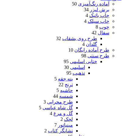
آماده رنگ‌آمیزی
50
برش لیزر
34
چاپ باتیک
4
چاپ سیلک
4
چوب
8
سفال
42
طرح روی بشقاب
32
گلدان
4
طرح آماده رایگان
10
طرح سنتی
98
ختایی اسلیمی
95
اسلیمی
30
تذهیب
95
بته جقه
5
ترنج
22
حاشیه
5
شمسه
44
طرح محرابی
3
گل شاه عباسی
5
گل و مرغ
4
لچک
2
مینیاتور
7
نشانگر کتاب
2