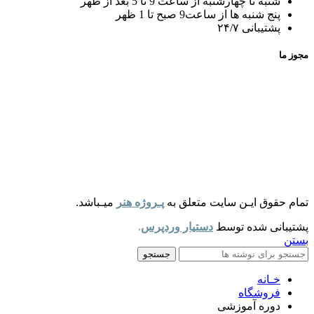
شنبه تا چهارشنبه از ساعت 9 تا 5 بعد از ظهر
پنج شنبه ها از ساعت9 صبح تا 1 ظهر
پشتیبانی ۲۴/۷
مجوز ما
تمام حقوق ایـن سایت متعلق به
پـروژه هنر
میـباشد.
پشتیبانی شده توسط
دستیار وردپرس
.
بستن
جستجو
خـانه
فروشگاه
دوره آموزشی