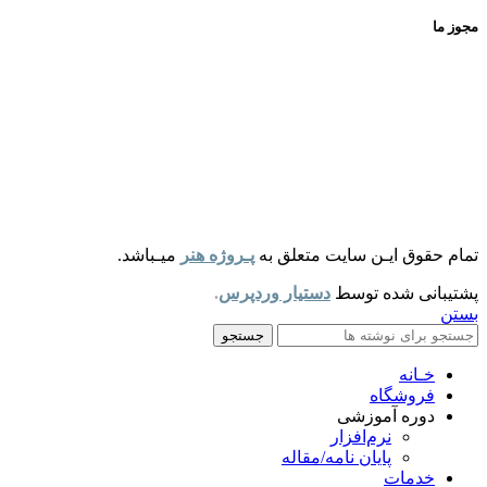
مجوز ما
تمام حقوق ایـن سایت متعلق به
پـروژه هنر
میـباشد.
پشتیبانی شده توسط
دستیار وردپرس
.
بستن
جستجو
خـانه
فروشگاه
دوره آموزشی
نرم‌افزار
پایان نامه/مقاله
خدمات