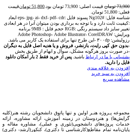
73,900
تومان
قیمت اصلی: 73,900 تومان بود.
51,800
تومان
قیمت
فعلی: 51,800 تومان.
شناسه فایل: #Ng102 پسوند فایل :eps- jpg- ai- dxf- pdf- cdr ابعاد
:کیفیت ثابت دارد و با توجه به برداری بودن میتوان آنرا در هر ابعادی
تغییر سایز داد سیستم رنگی :RGB حجم فایل : 9MB برنامه
ویرایش: Adobe Photoshop- Adobe Illustrator- CorelDRAW
رزولیشن: ۳۰۰dp -این طرح تنها برای استفاده یک کاربر می باشد.
-
بدون حق کپی رایت، بازنشر، فروش و یا هدیه اصل فایل به دیگران
-در صورت بروز هرگونه مشکل، سوال و ابهام از طریق بخش
پشتیبانی با ما در ارتباط
باشید.
پس از خرید فقط 2 بار امکان دانلود
فایل را دارید.
افزودن به علاقه مندی
افزودن به سبد خرید
مشاهده سریع
مجموعه پـروژه‌ هنـر اولین و تنها پاتوق دانشجویان رشته هنر(کلیه
گرایش‌ها) و هنردوستان در زمینه آموزش، ارائه‌ مشاوره‌، ارائه
خدمات پروژه‌های‌ دانشجویی(تئوری و عملی)، مشاوره مقاله و
پایان‌نامه تمام مقاطع(کارشناسی تا دکتری)، کنکور(ارشد- دکتری)