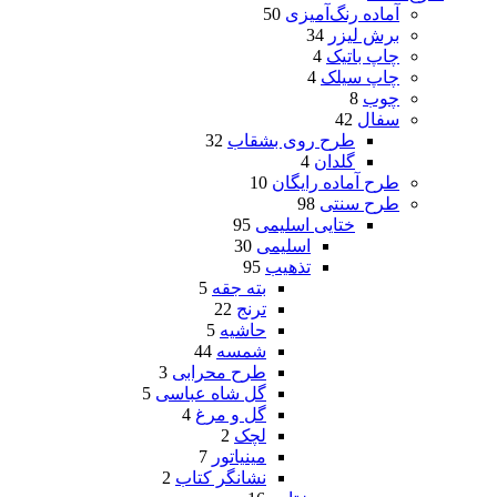
آماده رنگ‌آمیزی
50
برش لیزر
34
چاپ باتیک
4
چاپ سیلک
4
چوب
8
سفال
42
طرح روی بشقاب
32
گلدان
4
طرح آماده رایگان
10
طرح سنتی
98
ختایی اسلیمی
95
اسلیمی
30
تذهیب
95
بته جقه
5
ترنج
22
حاشیه
5
شمسه
44
طرح محرابی
3
گل شاه عباسی
5
گل و مرغ
4
لچک
2
مینیاتور
7
نشانگر کتاب
2