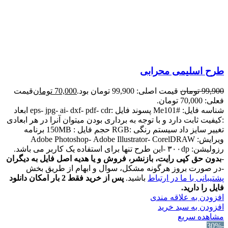
طرح اسلیمی محرابی
99,900
تومان
قیمت اصلی: 99,900 تومان بود.
70,000
تومان
قیمت
فعلی: 70,000 تومان.
شناسه فایل: #Me101 پسوند فایل :eps- jpg- ai- dxf- pdf- cdr ابعاد
:کیفیت ثابت دارد و با توجه به برداری بودن میتوان آنرا در هر ابعادی
تغییر سایز داد سیستم رنگی :RGB حجم فایل : 150MB برنامه
ویرایش: Adobe Photoshop- Adobe Illustrator- CorelDRAW
رزولیشن: ۳۰۰dp -این طرح تنها برای استفاده یک کاربر می باشد.
-
بدون حق کپی رایت، بازنشر، فروش و یا هدیه اصل فایل به دیگران
-در صورت بروز هرگونه مشکل، سوال و ابهام از طریق بخش
پشتیبانی با ما در ارتباط
باشید.
پس از خرید فقط 2 بار امکان دانلود
فایل را دارید.
افزودن به علاقه مندی
افزودن به سبد خرید
مشاهده سریع
-30%