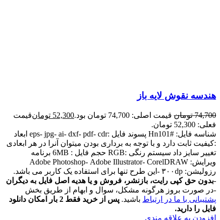
هندسه نقوش لایه باز
74,700
تومان
قیمت اصلی: 74,700 تومان بود.
52,300
تومان
قیمت
فعلی: 52,300 تومان.
شناسه فایل: #Hn101 پسوند فایل :eps- jpg- ai- dxf- pdf- cdr ابعاد
:کیفیت ثابت دارد و با توجه به برداری بودن میتوان آنرا در هر ابعادی
تغییر سایز داد سیستم رنگی :RGB حجم فایل : 6MB برنامه
ویرایش: Adobe Photoshop- Adobe Illustrator- CorelDRAW
رزولیشن: ۳۰۰dp -این طرح تنها برای استفاده یک کاربر می باشد.
-
بدون حق کپی رایت، بازنشر، فروش و یا هدیه اصل فایل به دیگران
-در صورت بروز هرگونه مشکل، سوال و ابهام از طریق بخش
پشتیبانی با ما در ارتباط
باشید.
پس از خرید فقط 2 بار امکان دانلود
فایل را دارید.
افزودن به علاقه مندی