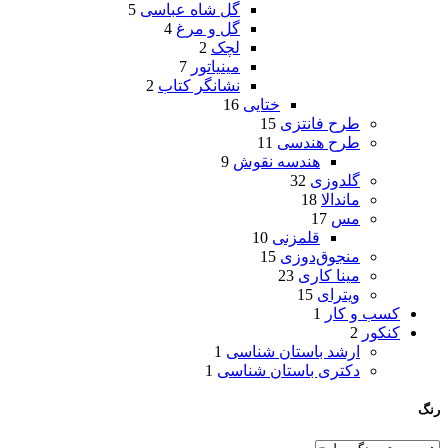
گل شاه عباسی
5
گل و مرغ
4
لچک
2
مینیاتور
7
نشانگر کتاب
2
ختایی
16
طرح فانتزی
15
طرح هندسی
11
هندسه نقوش
9
گلدوزی
32
ماندالا
18
مس
17
قلمزنی
10
منجوق‌دوزی
15
مینا کاری
23
ویترای
15
کسب و کار
1
کنکور
2
ارشد باستان شناسی
1
دکتری باستان شناسی
1
رنگ