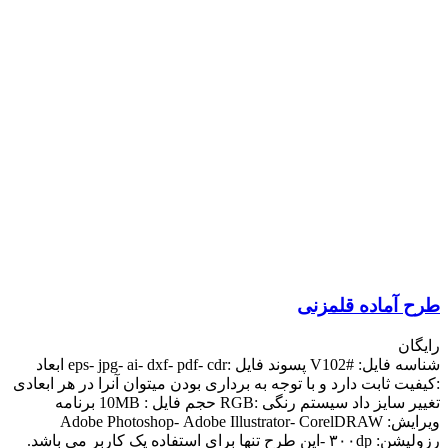
طرح آماده قلمزنی
رایگان
شناسه فایل: #V102 پسوند فایل :eps- jpg- ai- dxf- pdf- cdr ابعاد
:کیفیت ثابت دارد و با توجه به برداری بودن میتوان آنرا در هر ابعادی
تغییر سایز داد سیستم رنگی :RGB حجم فایل : 10MB برنامه
ویرایش: Adobe Photoshop- Adobe Illustrator- CorelDRAW
رزولیشن: ۳۰۰dp -این طرح تنها برای استفاده یک کاربر می باشد.