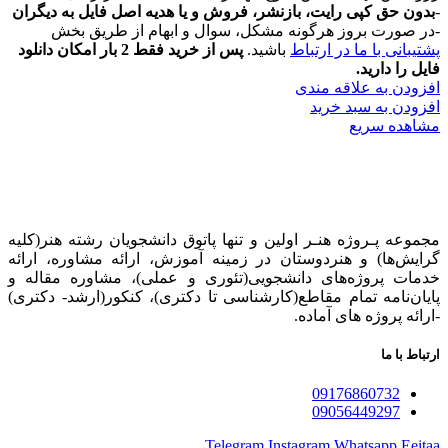
-
بدون حق کپی رایت، بازنشر، فروش و یا هدیه اصل فایل به دیگران
-در صورت بروز هرگونه مشکل، سوال و ابهام از طریق بخش
پشتیبانی با ما در ارتباط
باشید.
پس از خرید فقط 2 بار امکان دانلود
فایل را دارید.
افزودن به علاقه مندی
افزودن به سبد خرید
مشاهده سریع
مجموعه پـروژه‌ هنـر اولین و تنها پاتوق دانشجویان رشته هنر(کلیه
گرایش‌ها) و هنردوستان در زمینه آموزش، ارائه‌ مشاوره‌، ارائه
خدمات پروژه‌های‌ دانشجویی(تئوری و عملی)، مشاوره مقاله و
پایان‌نامه تمام مقاطع(کارشناسی تا دکتری)، کنکور(ارشد- دکتری)
-ارائه پروژه های آماده.
ارتباط با ما
09176860732
09056449297
Telegram
Instagram
Whatsapp
Eeitaa