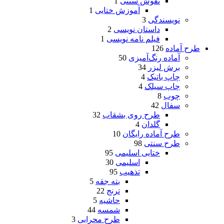
نقوش سنتی
1
آموزش ختایی
1
نویسندگی
3
داستان نویسی
2
فیلم نامه نویسی
1
طرح آماده
126
آماده رنگ‌آمیزی
50
برش لیزر
34
چاپ باتیک
4
چاپ سیلک
4
چوب
8
سفال
42
طرح روی بشقاب
32
گلدان
4
طرح آماده رایگان
10
طرح سنتی
98
ختایی اسلیمی
95
اسلیمی
30
تذهیب
95
بته جقه
5
ترنج
22
حاشیه
5
شمسه
44
طرح محرابی
3