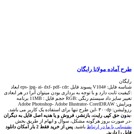
طرح آماده مولانا رایگان
رایگان
شناسه فایل: #V104 پسوند فایل :eps- jpg- ai- dxf- pdf- cdr ابعاد
:کیفیت ثابت دارد و با توجه به برداری بودن میتوان آنرا در هر ابعادی
تغییر سایز داد سیستم رنگی :RGB حجم فایل : 11MB برنامه
ویرایش: Adobe Photoshop- Adobe Illustrator- CorelDRAW
رزولیشن: ۳۰۰dp -این طرح تنها برای استفاده یک کاربر می باشد.
-
بدون حق کپی رایت، بازنشر، فروش و یا هدیه اصل فایل به دیگران
-در صورت بروز هرگونه مشکل، سوال و ابهام از طریق بخش
پشتیبانی با ما در ارتباط
باشید.
پس از خرید فقط 2 بار امکان دانلود
فایل را دارید.