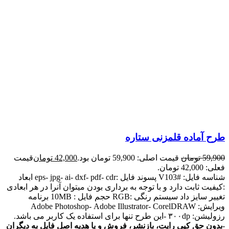
طرح آماده قلمزنی ستاره
59,900
تومان
قیمت اصلی: 59,900 تومان بود.
42,000
تومان
قیمت
فعلی: 42,000 تومان.
شناسه فایل: #V103 پسوند فایل :eps- jpg- ai- dxf- pdf- cdr ابعاد
:کیفیت ثابت دارد و با توجه به برداری بودن میتوان آنرا در هر ابعادی
تغییر سایز داد سیستم رنگی :RGB حجم فایل : 10MB برنامه
ویرایش: Adobe Photoshop- Adobe Illustrator- CorelDRAW
رزولیشن: ۳۰۰dp -این طرح تنها برای استفاده یک کاربر می باشد.
-
بدون حق کپی رایت، بازنشر، فروش و یا هدیه اصل فایل به دیگران