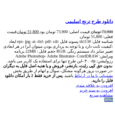
دانلود طرح ترنج اسلیمی
73,900
تومان
قیمت اصلی: 73,900 تومان بود.
51,800
تومان
قیمت
فعلی: 51,800 تومان.
شناسه فایل: #sh113 پسوند فایل :eps- jpg- ai- dxf- pdf- cdr ابعاد
:کیفیت ثابت دارد و با توجه به برداری بودن میتوان آنرا در هر ابعادی
تغییر سایز داد سیستم رنگی :RGB حجم فایل : 22MB برنامه
ویرایش: Adobe Photoshop- Adobe Illustrator- CorelDRAW
رزولیشن: ۳۰۰dp -این طرح تنها برای استفاده یک کاربر می باشد.
-
بدون حق کپی رایت، بازنشر، فروش و یا هدیه اصل فایل به دیگران
-در صورت بروز هرگونه مشکل، سوال و ابهام از طریق بخش
پشتیبانی با ما در ارتباط
باشید.
پس از خرید فقط 2 بار امکان دانلود
فایل را دارید.
افزودن به علاقه مندی
افزودن به سبد خرید
مشاهده سریع
-30%