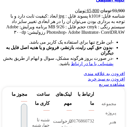
93,900
تومان
65,800
تومان
شناسه فایل: #k101 پسوند فایل : jpg ابعاد :کیفیت ثابت دارد و با
توجه به برداری بودن می‌توان آن را در هر ابعادی تغییر سایز داد
سیستم رنگی : cmyk حجم فایل : 9/26 MB برنامه ویرایش: Adobe
Photoshop- Adobe Illustrator- CorelDRAW رزولیشن: ۳۰۰dp
-این طرح تنها برای استفاده یک کاربر می باشد.
-
بدون حق کپی رایت، بازنشر، فروش و یا هدیه اصل فایل به
دیگران
-در صورت بروز هرگونه مشکل، سوال و ابهام از طریق بخش
پشتیبانی با ما در ارتباط
باشید.
افزودن به علاقه مندی
افزودن به سبد خرید
مشاهده سریع
ارتباط با
لینک‌های
ساعت
مجوز ما
ما
مهم
کاری ما
مجموعه
پـروژه‌
شنبه تا
09176860732
درخواست
هنـر
چهارشنبه
پروژه