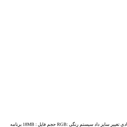
شناسه فایل: #V117 پسوند فایل : jpg- ai- cdr ابعاد :کیفیت ثابت دارد و با توجه به برداری بودن میتوان آنرا در هر ابعادی تغییر سایز داد سیستم رنگی :RGB حجم فایل : 18MB برنامه