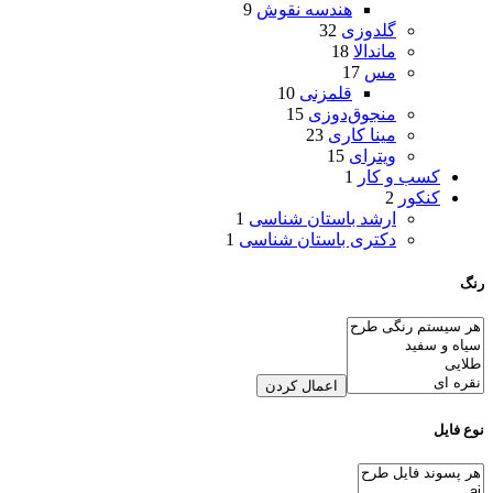
هندسه نقوش
9
گلدوزی
32
ماندالا
18
مس
17
قلمزنی
10
منجوق‌دوزی
15
مینا کاری
23
ویترای
15
کسب و کار
1
کنکور
2
ارشد باستان شناسی
1
دکتری باستان شناسی
1
رنگ
اعمال کردن
نوع فایل