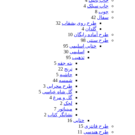
چاپ باتیک
4
چاپ سیلک
4
چوب
8
سفال
42
طرح روی بشقاب
32
گلدان
4
طرح آماده رایگان
10
طرح سنتی
98
ختایی اسلیمی
95
اسلیمی
30
تذهیب
95
بته جقه
5
ترنج
22
حاشیه
5
شمسه
44
طرح محرابی
3
گل شاه عباسی
5
گل و مرغ
4
لچک
2
مینیاتور
7
نشانگر کتاب
2
ختایی
16
طرح فانتزی
15
طرح هندسی
11