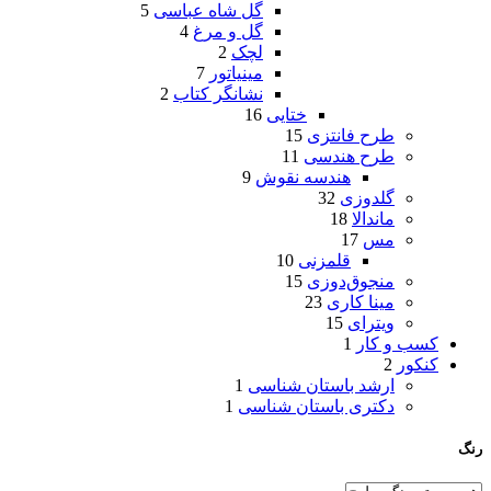
گل شاه عباسی
5
گل و مرغ
4
لچک
2
مینیاتور
7
نشانگر کتاب
2
ختایی
16
طرح فانتزی
15
طرح هندسی
11
هندسه نقوش
9
گلدوزی
32
ماندالا
18
مس
17
قلمزنی
10
منجوق‌دوزی
15
مینا کاری
23
ویترای
15
کسب و کار
1
کنکور
2
ارشد باستان شناسی
1
دکتری باستان شناسی
1
رنگ