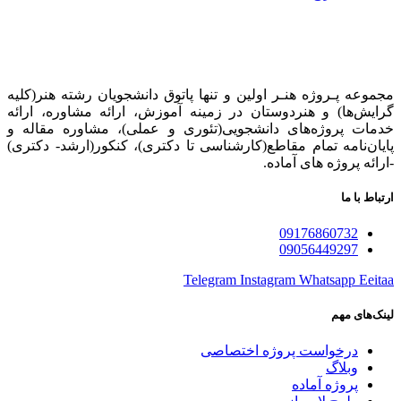
مجموعه پـروژه‌ هنـر اولین و تنها پاتوق دانشجویان رشته هنر(کلیه
گرایش‌ها) و هنردوستان در زمینه آموزش، ارائه‌ مشاوره‌، ارائه
خدمات پروژه‌های‌ دانشجویی(تئوری و عملی)، مشاوره مقاله و
پایان‌نامه تمام مقاطع(کارشناسی تا دکتری)، کنکور(ارشد- دکتری)
-ارائه پروژه های آماده.
ارتباط با ما
09176860732
09056449297
Telegram
Instagram
Whatsapp
Eeitaa
لینک‌های مهم
درخواست پروژه اختصاصی
وبلاگ
پروژه آماده