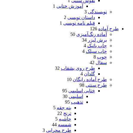
نقوش سنتی
1
آموزش ختایی
1
نویسندگی
3
داستان نویسی
2
فیلم نامه نویسی
1
طرح آماده
126
آماده رنگ‌آمیزی
50
برش لیزر
34
چاپ باتیک
4
چاپ سیلک
4
چوب
8
سفال
42
طرح روی بشقاب
32
گلدان
4
طرح آماده رایگان
10
طرح سنتی
98
ختایی اسلیمی
95
اسلیمی
30
تذهیب
95
بته جقه
5
ترنج
22
حاشیه
5
شمسه
44
طرح محرابی
3