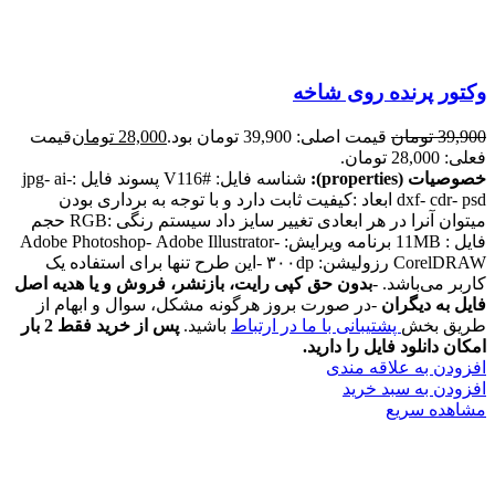
وکتور پرنده روی شاخه
39,900
تومان
قیمت اصلی: 39,900 تومان بود.
28,000
تومان
قیمت
فعلی: 28,000 تومان.
خصوصیات (properties):
شناسه فایل: #V116 پسوند فایل :jpg- ai-
dxf- cdr- psd ابعاد :کیفیت ثابت دارد و با توجه به برداری بودن
میتوان آنرا در هر ابعادی تغییر سایز داد سیستم رنگی :RGB حجم
فایل : 11MB برنامه ویرایش: Adobe Photoshop- Adobe Illustrator-
CorelDRAW رزولیشن: ۳۰۰dp -این طرح تنها برای استفاده یک
کاربر می‌باشد. -
بدون حق کپی رایت، بازنشر، فروش و یا هدیه اصل
فایل به دیگران
-در صورت بروز هرگونه مشکل، سوال و ابهام از
طریق بخش
پشتیبانی با ما در ارتباط
باشید.
پس از خرید فقط 2 بار
امکان دانلود فایل را دارید.
افزودن به علاقه مندی
افزودن به سبد خرید
مشاهده سریع