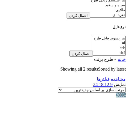
اعمال کردن
نوع فایل
اعمال کردن
خانه
»
طرح پرنده
Showing all 2 results
Sorted by latest
مشاهده فیلترها
نمایش
9
12
18
24
-30%