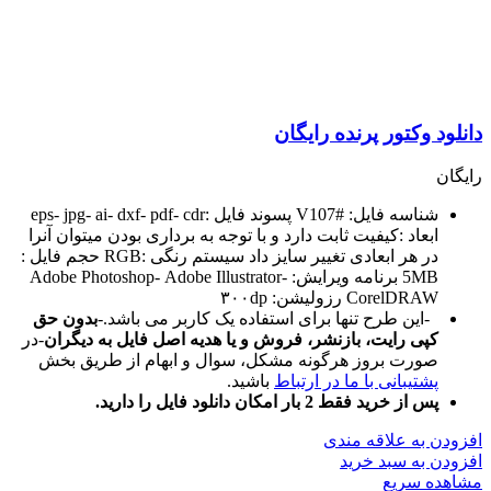
دانلود وکتور پرنده رایگان
رایگان
شناسه فایل: #V107 پسوند فایل :eps- jpg- ai- dxf- pdf- cdr
ابعاد :کیفیت ثابت دارد و با توجه به برداری بودن میتوان آنرا
در هر ابعادی تغییر سایز داد سیستم رنگی :RGB حجم فایل :
5MB برنامه ویرایش: Adobe Photoshop- Adobe Illustrator-
CorelDRAW رزولیشن: ۳۰۰dp
-این طرح تنها برای استفاده یک کاربر می باشد.-
بدون حق
کپی رایت، بازنشر، فروش و یا هدیه اصل فایل به دیگران
-در
صورت بروز هرگونه مشکل، سوال و ابهام از طریق بخش
پشتیبانی با ما در ارتباط
باشید.
پس از خرید فقط 2 بار امکان دانلود فایل را دارید.
افزودن به علاقه مندی
افزودن به سبد خرید
مشاهده سریع