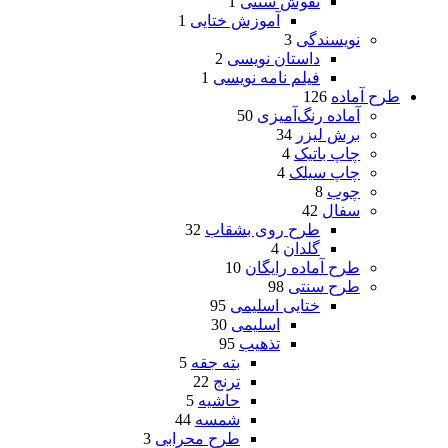
نقوش سنتی
1
آموزش ختایی
1
نویسندگی
3
داستان نویسی
2
فیلم نامه نویسی
1
طرح آماده
126
آماده رنگ‌آمیزی
50
برش لیزر
34
چاپ باتیک
4
چاپ سیلک
4
چوب
8
سفال
42
طرح روی بشقاب
32
گلدان
4
طرح آماده رایگان
10
طرح سنتی
98
ختایی اسلیمی
95
اسلیمی
30
تذهیب
95
بته جقه
5
ترنج
22
حاشیه
5
شمسه
44
طرح محرابی
3