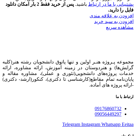
پشتیبانی با ما در ارتباط
باشید.
پس از خرید فقط 2 بار امکان دانلود
فایل را دارید.
افزودن به علاقه مندی
افزودن به سبد خرید
مشاهده سریع
مجموعه پـروژه‌ هنـر اولین و تنها پاتوق دانشجویان رشته هنر(کلیه
گرایش‌ها) و هنردوستان در زمینه آموزش، ارائه‌ مشاوره‌، ارائه
خدمات پروژه‌های‌ دانشجویی(تئوری و عملی)، مشاوره مقاله و
پایان‌نامه تمام مقاطع(کارشناسی تا دکتری)، کنکور(ارشد- دکتری)
-ارائه پروژه های آماده.
ارتباط با ما
09176860732
09056449297
Telegram
Instagram
Whatsapp
Eeitaa