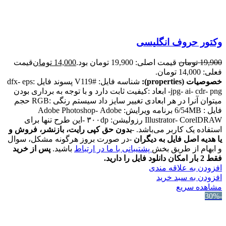
وکتور حروف انگلیسی
19,900
تومان
قیمت اصلی: 19,900 تومان بود.
14,000
تومان
قیمت
فعلی: 14,000 تومان.
خصوصیات (properties):
شناسه فایل: #V119 پسوند فایل :dfx- eps
-jpg- ai- cdr- png ابعاد :کیفیت ثابت دارد و با توجه به برداری بودن
میتوان آنرا در هر ابعادی تغییر سایز داد سیستم رنگی :RGB حجم
فایل : 6/54MB برنامه ویرایش: Adobe Photoshop- Adobe
Illustrator- CorelDRAW رزولیشن: ۳۰۰dp -این طرح تنها برای
استفاده یک کاربر می‌باشد. -
بدون حق کپی رایت، بازنشر، فروش و
یا هدیه اصل فایل به دیگران
-در صورت بروز هرگونه مشکل، سوال
و ابهام از طریق بخش
پشتیبانی با ما در ارتباط
باشید.
پس از خرید
فقط 2 بار امکان دانلود فایل را دارید.
افزودن به علاقه مندی
افزودن به سبد خرید
مشاهده سریع
-30%