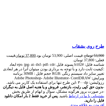
طرح روی بشقاب
53,900
تومان
قیمت اصلی: 53,900 تومان بود.
37,800
تومان
قیمت
فعلی: 37,800 تومان.
شناسه فایل: #b102 پسوند فایل :eps- jpg- ai- dxf- pdf- cdr ابعاد
:کیفیت ثابت دارد و با توجه به برداری بودن میتوان آنرا در هر ابعادی
تغییر سایز داد سیستم رنگی :RGB حجم فایل : 30MB برنامه
ویرایش: Adobe Photoshop- Adobe Illustrator- CorelDRAW
رزولیشن: ۳۰۰dp -این طرح تنها برای استفاده یک کاربر می باشد.
-
بدون حق کپی رایت، بازنشر، فروش و یا هدیه اصل فایل به دیگران
-در صورت بروز هرگونه مشکل، سوال و ابهام از طریق بخش
پشتیبانی با ما در ارتباط
باشید.
پس از خرید فقط 2 بار امکان دانلود
فایل را دارید.
افزودن به علاقه مندی