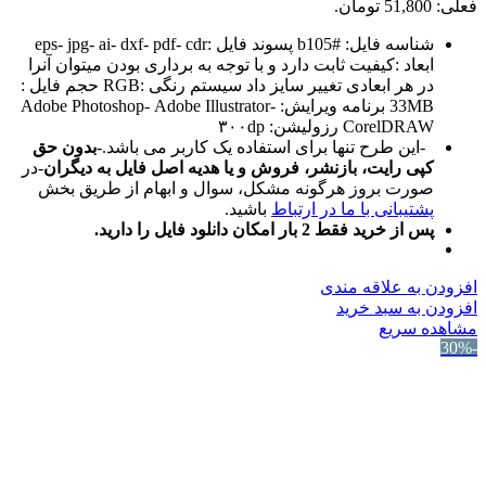
فعلی: 51,800 تومان.
شناسه فایل: #b105 پسوند فایل :eps- jpg- ai- dxf- pdf- cdr
ابعاد :کیفیت ثابت دارد و با توجه به برداری بودن میتوان آنرا
در هر ابعادی تغییر سایز داد سیستم رنگی :RGB حجم فایل :
33MB برنامه ویرایش: Adobe Photoshop- Adobe Illustrator-
CorelDRAW رزولیشن: ۳۰۰dp
-این طرح تنها برای استفاده یک کاربر می باشد.-
بدون حق
کپی رایت، بازنشر، فروش و یا هدیه اصل فایل به دیگران
-در
صورت بروز هرگونه مشکل، سوال و ابهام از طریق بخش
پشتیبانی با ما در ارتباط
باشید.
پس از خرید فقط 2 بار امکان دانلود فایل را دارید.
افزودن به علاقه مندی
افزودن به سبد خرید
مشاهده سریع
-30%