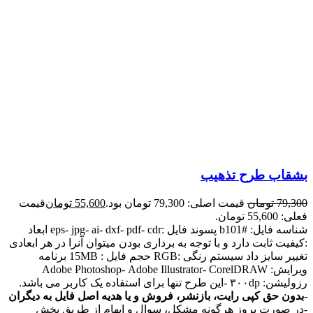
بشقاب طرح تذهیب
79,300
تومان
قیمت اصلی: 79,300 تومان بود.
55,600
تومان
قیمت
فعلی: 55,600 تومان.
شناسه فایل: #b101 پسوند فایل :eps- jpg- ai- dxf- pdf- cdr ابعاد
:کیفیت ثابت دارد و با توجه به برداری بودن میتوان آنرا در هر ابعادی
تغییر سایز داد سیستم رنگی :RGB حجم فایل : 15MB برنامه
ویرایش: Adobe Photoshop- Adobe Illustrator- CorelDRAW
رزولیشن: ۳۰۰dp -این طرح تنها برای استفاده یک کاربر می باشد.
-
بدون حق کپی رایت، بازنشر، فروش و یا هدیه اصل فایل به دیگران
-در صورت بروز هرگونه مشکل، سوال و ابهام از طریق بخش