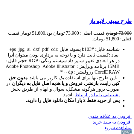
طرح سینی لایه باز
73,900
تومان
قیمت اصلی: 73,900 تومان بود.
51,800
تومان
قیمت
فعلی: 51,800 تومان.
شناسه فایل: #b103 پسوند فایل :eps- jpg- ai- dxf- pdf- cdr
ابعاد :کیفیت ثابت دارد و با توجه به برداری بودن میتوان آنرا
در هر ابعادی تغییر سایز داد سیستم رنگی :RGB حجم فایل :
15MB برنامه ویرایش: Adobe Photoshop- Adobe Illustrator-
CorelDRAW رزولیشن: ۳۰۰dp
-این طرح تنها برای استفاده یک کاربر می باشد.-
بدون حق
کپی رایت، بازنشر، فروش و یا هدیه اصل فایل به دیگران
-در
صورت بروز هرگونه مشکل، سوال و ابهام از طریق بخش
پشتیبانی با ما در ارتباط
باشید.
پس از خرید فقط 2 بار امکان دانلود فایل را دارید.
افزودن به علاقه مندی
افزودن به سبد خرید
مشاهده سریع
-30%