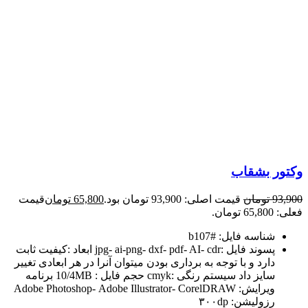
وکتور بشقاب
93,900
تومان
قیمت اصلی: 93,900 تومان بود.
65,800
تومان
قیمت
فعلی: 65,800 تومان.
شناسه فایل: #b107
پسوند فایل :jpg- ai-png- dxf- pdf- AI- cdr ابعاد :کیفیت ثابت
دارد و با توجه به برداری بودن میتوان آنرا در هر ابعادی تغییر
سایز داد سیستم رنگی :cmyk حجم فایل : 10/4MB برنامه
ویرایش: Adobe Photoshop- Adobe Illustrator- CorelDRAW
رزولیشن: ۳۰۰dp