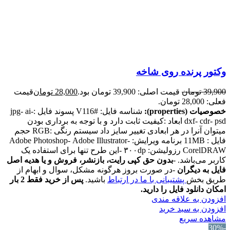
وکتور پرنده روی شاخه
39,900
تومان
قیمت اصلی: 39,900 تومان بود.
28,000
تومان
قیمت
فعلی: 28,000 تومان.
خصوصیات (properties):
شناسه فایل: #V116 پسوند فایل :jpg- ai-
dxf- cdr- psd ابعاد :کیفیت ثابت دارد و با توجه به برداری بودن
میتوان آنرا در هر ابعادی تغییر سایز داد سیستم رنگی :RGB حجم
فایل : 11MB برنامه ویرایش: Adobe Photoshop- Adobe Illustrator-
CorelDRAW رزولیشن: ۳۰۰dp -این طرح تنها برای استفاده یک
کاربر می‌باشد. -
بدون حق کپی رایت، بازنشر، فروش و یا هدیه اصل
فایل به دیگران
-در صورت بروز هرگونه مشکل، سوال و ابهام از
طریق بخش
پشتیبانی با ما در ارتباط
باشید.
پس از خرید فقط 2 بار
امکان دانلود فایل را دارید.
افزودن به علاقه مندی
افزودن به سبد خرید
مشاهده سریع
-30%