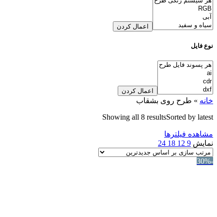
اعمال کردن
نوع فایل
اعمال کردن
خانه
»
طرح روی بشقاب
Showing all 8 results
Sorted by latest
مشاهده فیلترها
نمایش
9
12
18
24
-30%