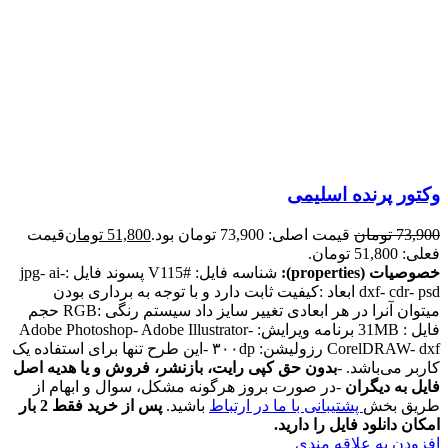
وکتور پرنده اسلیمی
73,900
تومان
قیمت اصلی: 73,900 تومان بود.
51,800
تومان
قیمت
فعلی: 51,800 تومان.
خصوصیات (properties):
شناسه فایل: #V115 پسوند فایل :jpg- ai-
dxf- cdr- psd ابعاد :کیفیت ثابت دارد و با توجه به برداری بودن
میتوان آنرا در هر ابعادی تغییر سایز داد سیستم رنگی :RGB حجم
فایل : 31MB برنامه ویرایش: Adobe Photoshop- Adobe Illustrator-
CorelDRAW- dxf رزولیشن: ۳۰۰dp -این طرح تنها برای استفاده یک
کاربر می‌باشد. -
بدون حق کپی رایت، بازنشر، فروش و یا هدیه اصل
فایل به دیگران
-در صورت بروز هرگونه مشکل، سوال و ابهام از
طریق بخش
پشتیبانی با ما در ارتباط
باشید.
پس از خرید فقط 2 بار
امکان دانلود فایل را دارید.
افزودن به علاقه مندی