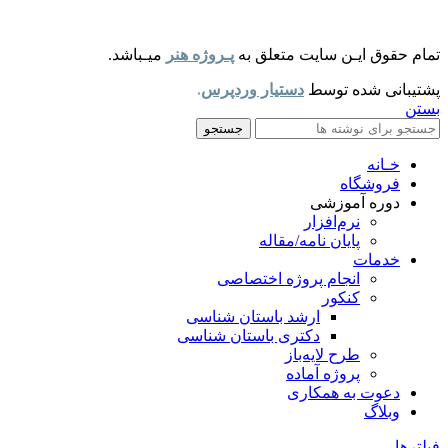
تمام حقوق ایـن سایت متعلق به
پـروژه هنر
میـباشد.
پشتیبانی شده توسط
دستیار وردپرس
.
بستن
جستجو
خـانه
فروشگاه
دوره آموزشی
نرم‌افزار
پایان نامه/مقاله
خدمات
انجام پروژه اختصاصی
کنکور
ارشد باستان شناسی
دکتری باستان شناسی
طرح لایه‌باز
پروژه آماده
دعوت به همکاری
وبلاگ
فیلترها