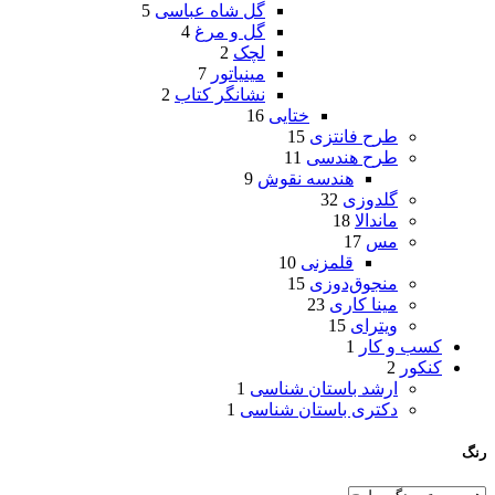
گل شاه عباسی
5
گل و مرغ
4
لچک
2
مینیاتور
7
نشانگر کتاب
2
ختایی
16
طرح فانتزی
15
طرح هندسی
11
هندسه نقوش
9
گلدوزی
32
ماندالا
18
مس
17
قلمزنی
10
منجوق‌دوزی
15
مینا کاری
23
ویترای
15
کسب و کار
1
کنکور
2
ارشد باستان شناسی
1
دکتری باستان شناسی
1
رنگ