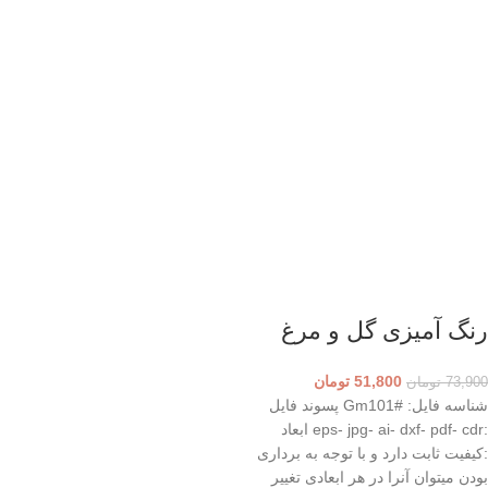
رنگ آمیزی گل و مرغ
51,800
تومان
73,900
تومان
شناسه فایل: #Gm101 پسوند فایل
:eps- jpg- ai- dxf- pdf- cdr ابعاد
:کیفیت ثابت دارد و با توجه به برداری
بودن میتوان آنرا در هر ابعادی تغییر