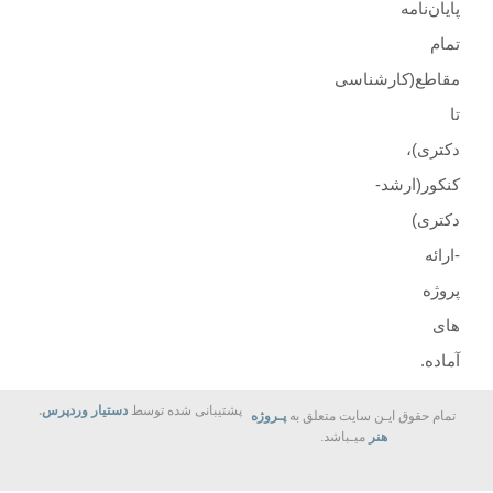
پایان‌نامه
تمام
مقاطع(کارشناسی
تا
دکتری)،
کنکور(ارشد-
دکتری)
-ارائه
پروژه
های
آماده.
پشتیبانی شده توسط
دستیار وردپرس
.
تمام حقوق ایـن سایت متعلق به
پـروژه
هنر
میـباشد.