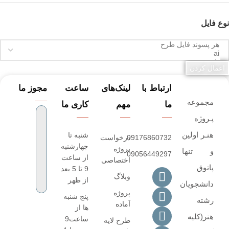
نوع فایل
اعمال کردن
ارتباط با
لینک‌های
ساعت
مجوز ما
مجموعه
ما
مهم
کاری ما
پـروژه‌
هنـر اولین
شنبه تا
09176860732
درخواست
چهارشنبه
پروژه
و تنها
09056449297
از ساعت
اختصاصی
پاتوق
9 تا 5 بعد
وبلاگ
از ظهر
دانشجویان
پروژه
پنج شنبه
رشته
آماده
ها از
هنر(کلیه
ساعت9
طرح لایه