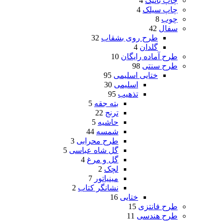
چاپ باتیک
4
چاپ سیلک
4
چوب
8
سفال
42
طرح روی بشقاب
32
گلدان
4
طرح آماده رایگان
10
طرح سنتی
98
ختایی اسلیمی
95
اسلیمی
30
تذهیب
95
بته جقه
5
ترنج
22
حاشیه
5
شمسه
44
طرح محرابی
3
گل شاه عباسی
5
گل و مرغ
4
لچک
2
مینیاتور
7
نشانگر کتاب
2
ختایی
16
طرح فانتزی
15
طرح هندسی
11