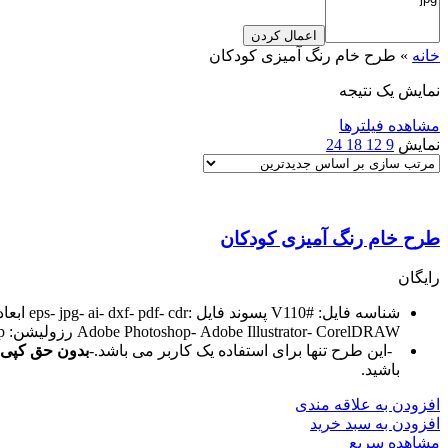
اعمال کردن
خانه
»
طرح خام رنگ آمیزی کودکان
نمایش یک نتیجه
مشاهده فیلترها
نمایش
9
12
18
24
طرح خام رنگ آمیزی کودکان
رایگان
Adobe Photoshop- Adobe Illustrator- CorelDRAW رزولیشن: ۳۰۰dp
-این طرح تنها برای استفاده یک کاربر می باشد.-
بدون حق کپی ر
باشید.
افزودن به علاقه مندی
افزودن به سبد خرید
مشاهده سریع