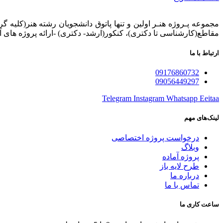
مجموعه پـروژه‌ هنـر اولین و تنها پاتوق دانشجویان رشته هنر(کلیه گر
مقاطع(کارشناسی تا دکتری)، کنکور(ارشد- دکتری) -ارائه پروژه های آ
ارتباط با ما
09176860732
09056449297
Telegram
Instagram
Whatsapp
Eeitaa
لینک‌های مهم
درخواست پروژه اختصاصی
وبلاگ
پروژه آماده
طرح لایه باز
درباره ما
تماس با ما
ساعت کاری ما