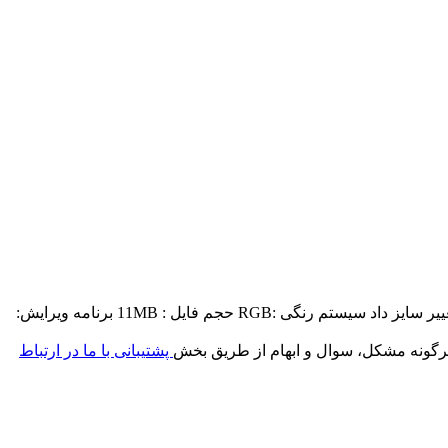
شناسه فایل: #V110 پسوند فایل :eps- jpg- ai- dxf- pdf- cdr ابعاد :کیفیت ثابت دارد و با توجه به برداری بودن میتوان آنرا در هر ابعادی تغییر سایز داد سیستم رنگی :RGB حجم فایل : 11MB برنامه ویرایش:
رگونه مشکل، سوال و ابهام از طریق بخش
پشتیبانی با ما در ارتباط