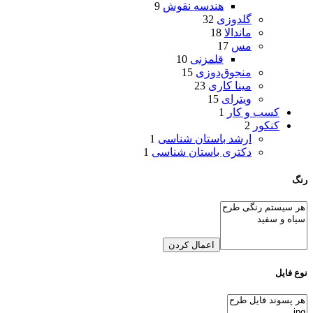
هندسه نقوش
9
گلدوزی
32
ماندالا
18
مس
17
قلمزنی
10
منجوق‌دوزی
15
مینا کاری
23
ویترای
15
کسب و کار
1
کنکور
2
ارشد باستان شناسی
1
دکتری باستان شناسی
1
رنگ
اعمال کردن
نوع فایل