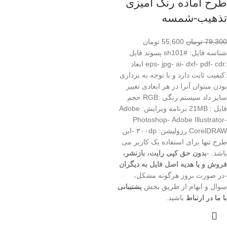
طرح آماده رنگ آمیزی
تذهیب-شمسه
79,300
تومان
55,600
تومان
شناسه فایل: #sh101 پسوند فایل
:eps- jpg- ai- dxf- pdf- cdr ابعاد
:کیفیت ثابت دارد و با توجه به برداری
بودن میتوان آنرا در هر ابعادی تغییر
سایز داد سیستم رنگی :RGB حجم
فایل : 21MB برنامه ویرایش: Adobe
Photoshop- Adobe Illustrator-
CorelDRAW رزولیشن: ۳۰۰dp -این
طرح تنها برای استفاده یک کاربر می
باشد. -
بدون حق کپی رایت، بازنشر،
فروش و یا هدیه اصل فایل به دیگران
-در صورت بروز هرگونه مشکل،
سوال و ابهام از طریق بخش
پشتیبانی
با ما در ارتباط
باشید.