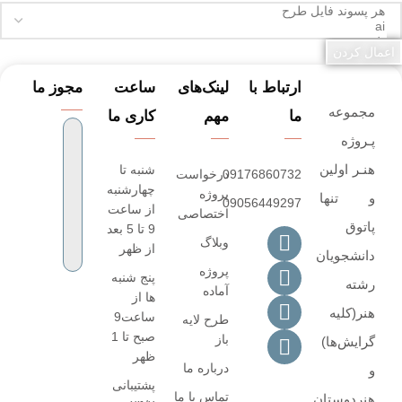
اعمال کردن
ارتباط با
لینک‌های
ساعت
مجوز ما
مجموعه
ما
مهم
کاری ما
پـروژه‌
هنـر اولین
شنبه تا
09176860732
درخواست
چهارشنبه
پروژه
و تنها
09056449297
از ساعت
اختصاصی
پاتوق
9 تا 5 بعد
وبلاگ
از ظهر
دانشجویان
پروژه
پنج شنبه
رشته
آماده
ها از
هنر(کلیه
ساعت9
طرح لایه
صبح تا 1
باز
گرایش‌ها)
ظهر
درباره ما
و
پشتیبانی
تماس با ما
هنردوستان