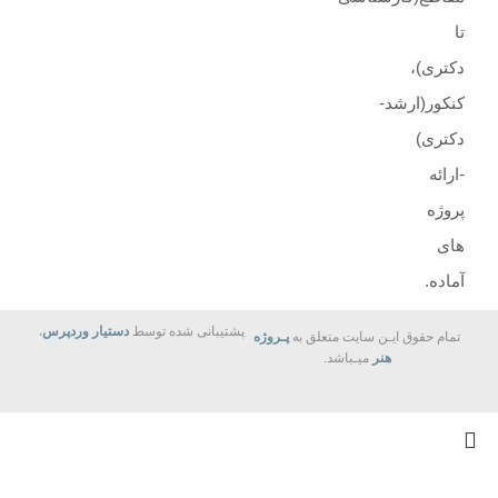
تا
دکتری)،
کنکور(ارشد-
دکتری)
-ارائه
پروژه
های
آماده.
پشتیبانی شده توسط
دستیار وردپرس
.
تمام حقوق ایـن سایت متعلق به
پـروژه
هنر
میـباشد.