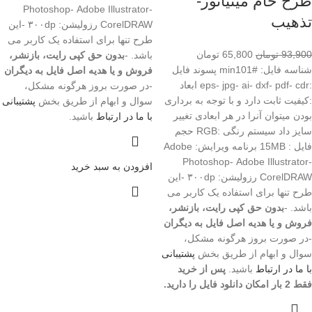
طرح خام مینیاتور-
Photoshop- Adobe Illustrator-
تذهیب
CorelDRAW رزولیشن: ۳۰۰dp -این
طرح تنها برای استفاده یک کاربر می
93,900
تومان
65,800
تومان
باشد. -
بدون حق کپی رایت، بازنشر،
شناسه فایل: #min101 پسوند فایل
فروش و یا هدیه اصل فایل به دیگران
:eps- jpg- ai- dxf- pdf- cdr ابعاد
-در صورت بروز هرگونه مشکل،
:کیفیت ثابت دارد و با توجه به برداری
سوال و ابهام از طریق بخش
پشتیبانی
بودن میتوان آنرا در هر ابعادی تغییر
با ما در ارتباط
باشید.
سایز داد سیستم رنگی :RGB حجم
فایل : 15MB برنامه ویرایش: Adobe
Photoshop- Adobe Illustrator-
افزودن به سبد خرید
CorelDRAW رزولیشن: ۳۰۰dp -این
طرح تنها برای استفاده یک کاربر می
باشد. -
بدون حق کپی رایت، بازنشر،
فروش و یا هدیه اصل فایل به دیگران
-در صورت بروز هرگونه مشکل،
سوال و ابهام از طریق بخش
پشتیبانی
با ما در ارتباط
باشید.
پس از خرید
فقط 2 بار امکان دانلود فایل را دارید.