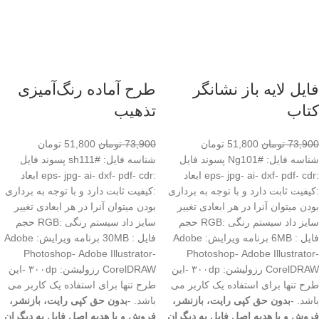
فایل لایه باز نشانگر
طرح آماده رنگ‌آمیزی
کتاب
تذهیب
73,900
تومان
51,800
تومان
73,900
تومان
51,800
تومان
شناسه فایل: #Ng101 پسوند فایل
شناسه فایل: #sh111 پسوند فایل
:eps- jpg- ai- dxf- pdf- cdr ابعاد
:eps- jpg- ai- dxf- pdf- cdr ابعاد
:کیفیت ثابت دارد و با توجه به برداری
:کیفیت ثابت دارد و با توجه به برداری
بودن میتوان آنرا در هر ابعادی تغییر
بودن میتوان آنرا در هر ابعادی تغییر
سایز داد سیستم رنگی :RGB حجم
سایز داد سیستم رنگی :RGB حجم
فایل : 6MB برنامه ویرایش: Adobe
فایل : 30MB برنامه ویرایش: Adobe
Photoshop- Adobe Illustrator-
Photoshop- Adobe Illustrator-
CorelDRAW رزولیشن: ۳۰۰dp -این
CorelDRAW رزولیشن: ۳۰۰dp -این
طرح تنها برای استفاده یک کاربر می
طرح تنها برای استفاده یک کاربر می
باشد. -
بدون حق کپی رایت، بازنشر،
باشد. -
بدون حق کپی رایت، بازنشر،
فروش و یا هدیه اصل فایل به دیگران
فروش و یا هدیه اصل فایل به دیگران