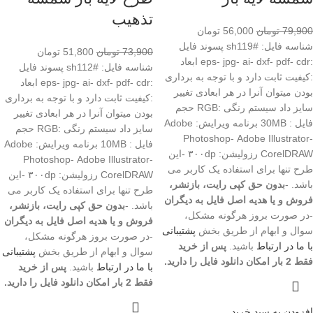
تذهیب
79,900
تومان
56,000
تومان
شناسه فایل: #sh119 پسوند فایل
73,900
تومان
51,800
تومان
:eps- jpg- ai- dxf- pdf- cdr ابعاد
شناسه فایل: #sh112 پسوند فایل
:کیفیت ثابت دارد و با توجه به برداری
:eps- jpg- ai- dxf- pdf- cdr ابعاد
بودن میتوان آنرا در هر ابعادی تغییر
:کیفیت ثابت دارد و با توجه به برداری
سایز داد سیستم رنگی :RGB حجم
بودن میتوان آنرا در هر ابعادی تغییر
فایل : 30MB برنامه ویرایش: Adobe
سایز داد سیستم رنگی :RGB حجم
Photoshop- Adobe Illustrator-
فایل : 10MB برنامه ویرایش: Adobe
CorelDRAW رزولیشن: ۳۰۰dp -این
Photoshop- Adobe Illustrator-
طرح تنها برای استفاده یک کاربر می
CorelDRAW رزولیشن: ۳۰۰dp -این
باشد. -
بدون حق کپی رایت، بازنشر،
طرح تنها برای استفاده یک کاربر می
فروش و یا هدیه اصل فایل به دیگران
باشد. -
بدون حق کپی رایت، بازنشر،
-در صورت بروز هرگونه مشکل،
فروش و یا هدیه اصل فایل به دیگران
سوال و ابهام از طریق بخش
پشتیبانی
-در صورت بروز هرگونه مشکل،
با ما در ارتباط
باشید.
پس از خرید
سوال و ابهام از طریق بخش
پشتیبانی
فقط 2 بار امکان دانلود فایل را دارید.
با ما در ارتباط
باشید.
پس از خرید
فقط 2 بار امکان دانلود فایل را دارید.
افزودن به سبد خرید