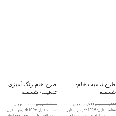
طرح تذهیب خام-
طرح خام رنگ آمیزی
شمسه
تذهیب- شمسه
79,300
تومان
55,600
تومان
79,300
تومان
55,600
تومان
شناسه فایل: #sh103 پسوند فایل
شناسه فایل: #sh102 پسوند فایل
:eps- jpg- ai- dxf- pdf- cdr ابعاد
:eps- jpg- ai- dxf- pdf- cdr ابعاد