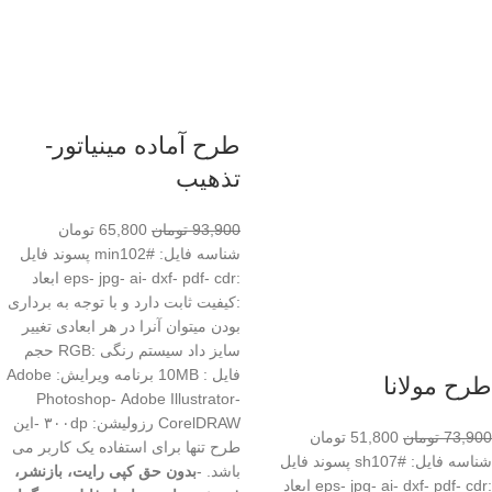
طرح آماده مینیاتور-
تذهیب
93,900
تومان
65,800
تومان
شناسه فایل: #min102 پسوند فایل
:eps- jpg- ai- dxf- pdf- cdr ابعاد
:کیفیت ثابت دارد و با توجه به برداری
بودن میتوان آنرا در هر ابعادی تغییر
سایز داد سیستم رنگی :RGB حجم
فایل : 10MB برنامه ویرایش: Adobe
طرح مولانا
Photoshop- Adobe Illustrator-
CorelDRAW رزولیشن: ۳۰۰dp -این
73,900
تومان
51,800
تومان
طرح تنها برای استفاده یک کاربر می
شناسه فایل: #sh107 پسوند فایل
باشد. -
بدون حق کپی رایت، بازنشر،
:eps- jpg- ai- dxf- pdf- cdr ابعاد