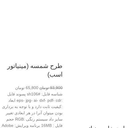
طرح شمسه (مینیاتور
اسب)
93,900
تومان
65,800
تومان
شناسه فایل: #sh106 پسوند فایل
:eps- jpg- ai- dxf- pdf- cdr ابعاد
:کیفیت ثابت دارد و با توجه به برداری
بودن میتوان آنرا در هر ابعادی تغییر
سایز داد سیستم رنگی :RGB حجم
فایل : 16MB برنامه ویرایش: Adobe