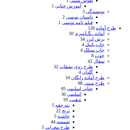
نقوش سنتی
1
آموزش ختایی
1
نویسندگی
3
داستان نویسی
2
فیلم نامه نویسی
1
طرح آماده
126
آماده رنگ‌آمیزی
50
برش لیزر
34
چاپ باتیک
4
چاپ سیلک
4
چوب
8
سفال
42
طرح روی بشقاب
32
گلدان
4
طرح آماده رایگان
10
طرح سنتی
98
ختایی اسلیمی
95
اسلیمی
30
تذهیب
95
بته جقه
5
ترنج
22
حاشیه
5
شمسه
44
طرح محرابی
3