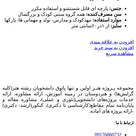
جنس:
پارچه ای قابل شستشو و استفاده مکرر
سن مصرف‌کننده:
همه گروه سنتی کودک و بزرگسال
موارد استفاده:
مهدکودک و مدارس- تولد و مهمانی ها- پارکها
سایز:
از ۱در۶۰سانتی متر
افزودن به علاقه مندی
افزودن به سبد خرید
مشاهده سریع
مجموعه پـروژه‌ هنـر اولین و تنها پاتوق دانشجویان رشته هنر(کلیه
گرایش‌ها) و هنردوستان در زمینه آموزش، ارائه‌ مشاوره‌، ارائه
خدمات پروژه‌های‌ دانشجویی(تئوری و عملی)، مشاوره مقاله و
پایان‌نامه تمام مقاطع(کارشناسی تا دکتری)، کنکور(ارشد- دکتری)
-ارائه پروژه های آماده.
ارتباط با ما
09176860732