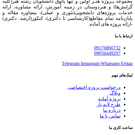
مجموعه پـروژه‌ هنـر اولین و تنها پاتوق دانشجویان رشته هنر(کلیه
گرایش‌ها) و هنردوستان در زمینه آموزش، ارائه‌ مشاوره‌، ارائه
خدمات پروژه‌های‌ دانشجویی(تئوری و عملی)، مشاوره مقاله و
پایان‌نامه تمام مقاطع(کارشناسی تا دکتری)، کنکور(ارشد- دکتری)
-ارائه پروژه های آماده.
ارتباط با ما
09176860732
09056449297
Telegram
Instagram
Whatsapp
Eeitaa
لینک‌های مهم
درخواست پروژه اختصاصی
وبلاگ
پروژه آماده
طرح لایه باز
درباره ما
تماس با ما
ساعت کاری ما