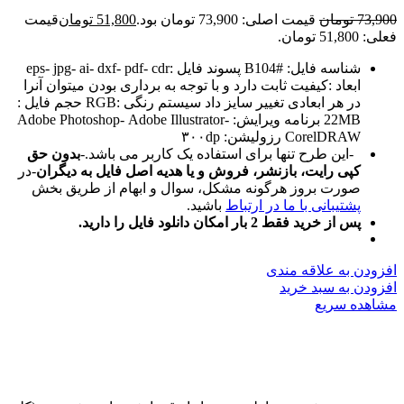
73,900
تومان
قیمت اصلی: 73,900 تومان بود.
51,800
تومان
قیمت
فعلی: 51,800 تومان.
شناسه فایل: #B104 پسوند فایل :eps- jpg- ai- dxf- pdf- cdr
ابعاد :کیفیت ثابت دارد و با توجه به برداری بودن میتوان آنرا
در هر ابعادی تغییر سایز داد سیستم رنگی :RGB حجم فایل :
22MB برنامه ویرایش: Adobe Photoshop- Adobe Illustrator-
CorelDRAW رزولیشن: ۳۰۰dp
-این طرح تنها برای استفاده یک کاربر می باشد.-
بدون حق
کپی رایت، بازنشر، فروش و یا هدیه اصل فایل به دیگران
-در
صورت بروز هرگونه مشکل، سوال و ابهام از طریق بخش
پشتیبانی با ما در ارتباط
باشید.
پس از خرید فقط 2 بار امکان دانلود فایل را دارید.
افزودن به علاقه مندی
افزودن به سبد خرید
مشاهده سریع