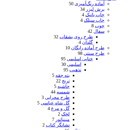
آماده رنگ‌آمیزی
50
برش لیزر
34
چاپ باتیک
4
چاپ سیلک
4
چوب
8
سفال
42
طرح روی بشقاب
32
گلدان
4
طرح آماده رایگان
10
طرح سنتی
98
ختایی اسلیمی
95
اسلیمی
30
تذهیب
95
بته جقه
5
ترنج
22
حاشیه
5
شمسه
44
طرح محرابی
3
گل شاه عباسی
5
گل و مرغ
4
لچک
2
مینیاتور
7
نشانگر کتاب
2