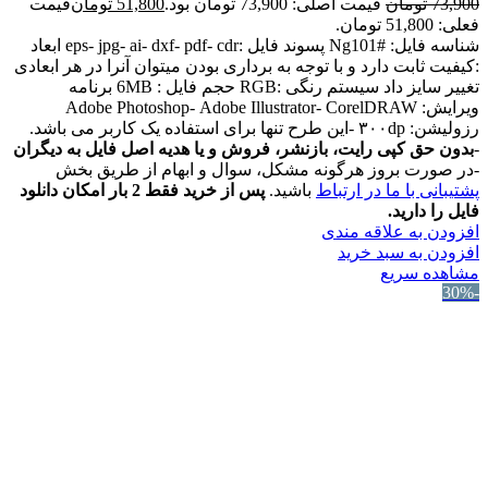
73,900
تومان
قیمت اصلی: 73,900 تومان بود.
51,800
تومان
قیمت
فعلی: 51,800 تومان.
شناسه فایل: #Ng101 پسوند فایل :eps- jpg- ai- dxf- pdf- cdr ابعاد
:کیفیت ثابت دارد و با توجه به برداری بودن میتوان آنرا در هر ابعادی
تغییر سایز داد سیستم رنگی :RGB حجم فایل : 6MB برنامه
ویرایش: Adobe Photoshop- Adobe Illustrator- CorelDRAW
رزولیشن: ۳۰۰dp -این طرح تنها برای استفاده یک کاربر می باشد.
-
بدون حق کپی رایت، بازنشر، فروش و یا هدیه اصل فایل به دیگران
-در صورت بروز هرگونه مشکل، سوال و ابهام از طریق بخش
پشتیبانی با ما در ارتباط
باشید.
پس از خرید فقط 2 بار امکان دانلود
فایل را دارید.
افزودن به علاقه مندی
افزودن به سبد خرید
مشاهده سریع
-30%