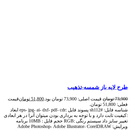
طرح لایه باز شمسه-تذهیب
73,900
تومان
قیمت اصلی: 73,900 تومان بود.
51,800
تومان
قیمت
فعلی: 51,800 تومان.
شناسه فایل: #sh112 پسوند فایل :eps- jpg- ai- dxf- pdf- cdr ابعاد
:کیفیت ثابت دارد و با توجه به برداری بودن میتوان آنرا در هر ابعادی
تغییر سایز داد سیستم رنگی :RGB حجم فایل : 10MB برنامه
ویرایش: Adobe Photoshop- Adobe Illustrator- CorelDRAW