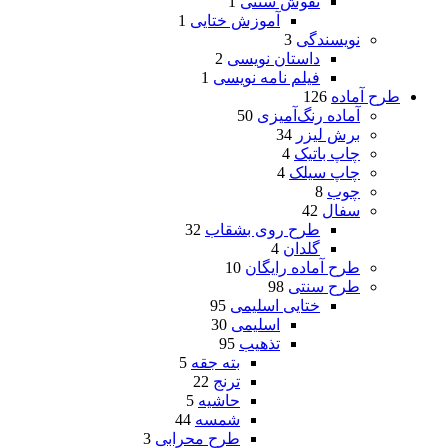
نقوش سنتی
1
آموزش ختایی
1
نویسندگی
3
داستان نویسی
2
فیلم نامه نویسی
1
طرح آماده
126
آماده رنگ‌آمیزی
50
برش لیزر
34
چاپ باتیک
4
چاپ سیلک
4
چوب
8
سفال
42
طرح روی بشقاب
32
گلدان
4
طرح آماده رایگان
10
طرح سنتی
98
ختایی اسلیمی
95
اسلیمی
30
تذهیب
95
بته جقه
5
ترنج
22
حاشیه
5
شمسه
44
طرح محرابی
3