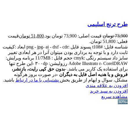
طرح ترنج اسلیمی
73,900
تومان
قیمت اصلی: 73,900 تومان بود.
51,800
تومان
قیمت
فعلی: 51,800 تومان.
شناسه فایل: #t108 پسوند فایل :png - jpg- ai - dxf - cdr ابعاد :کیفیت
ثابت دارد و با توجه به برداری بودن میتوان آنرا در هر ابعادی تغییر
سایز داد سیستم رنگی :cmyk حجم فایل : 11/7MB برنامه ویرایش:
Adobe Illustrato r- CorelDRAW رزولیشن: ۳۰۰dp -این طرح تنها
برای استفاده یک کاربر می باشد. -
بدون حق کپی رایت، بازنشر،
فروش و یا هدیه اصل فایل به دیگران
-در صورت بروز هرگونه
مشکل، سوال و ابهام از طریق بخش
پشتیبانی با ما در ارتباط
باشید.
افزودن به علاقه مندی
افزودن به سبد خرید
مشاهده سریع
-30%