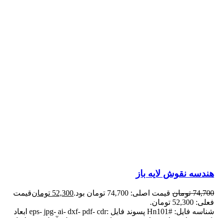
هندسه نقوش لایه باز
74,700
تومان
قیمت اصلی: 74,700 تومان بود.
52,300
تومان
قیمت
فعلی: 52,300 تومان.
شناسه فایل: #Hn101 پسوند فایل :eps- jpg- ai- dxf- pdf- cdr ابعاد