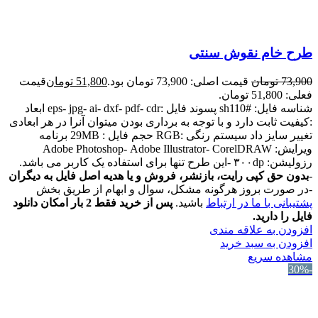
طرح خام نقوش سنتی
73,900
تومان
قیمت اصلی: 73,900 تومان بود.
51,800
تومان
قیمت
فعلی: 51,800 تومان.
شناسه فایل: #sh110 پسوند فایل :eps- jpg- ai- dxf- pdf- cdr ابعاد
:کیفیت ثابت دارد و با توجه به برداری بودن میتوان آنرا در هر ابعادی
تغییر سایز داد سیستم رنگی :RGB حجم فایل : 29MB برنامه
ویرایش: Adobe Photoshop- Adobe Illustrator- CorelDRAW
رزولیشن: ۳۰۰dp -این طرح تنها برای استفاده یک کاربر می باشد.
-
بدون حق کپی رایت، بازنشر، فروش و یا هدیه اصل فایل به دیگران
-در صورت بروز هرگونه مشکل، سوال و ابهام از طریق بخش
پشتیبانی با ما در ارتباط
باشید.
پس از خرید فقط 2 بار امکان دانلود
فایل را دارید.
افزودن به علاقه مندی
افزودن به سبد خرید
مشاهده سریع
-30%