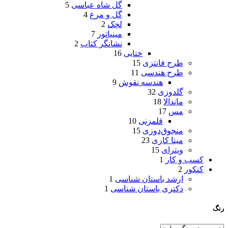
گل شاه عباسی
5
گل و مرغ
4
لچک
2
مینیاتور
7
نشانگر کتاب
2
ختایی
16
طرح فانتزی
15
طرح هندسی
11
هندسه نقوش
9
گلدوزی
32
ماندالا
18
مس
17
قلمزنی
10
منجوق‌دوزی
15
مینا کاری
23
ویترای
15
کسب و کار
1
کنکور
2
ارشد باستان شناسی
1
دکتری باستان شناسی
1
رنگ