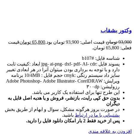
وکتور بشقاب
93,900
تومان
قیمت اصلی: 93,900 تومان بود.
65,800
تومان
قیمت
فعلی: 65,800 تومان.
شناسه فایل: #b107
پسوند فایل :jpg- ai-png- dxf- pdf- AI- cdr ابعاد :کیفیت ثابت
دارد و با توجه به برداری بودن میتوان آنرا در هر ابعادی تغییر
سایز داد سیستم رنگی :cmyk حجم فایل : 10/4MB برنامه
ویرایش: Adobe Photoshop- Adobe Illustrator- CorelDRAW
رزولیشن: ۳۰۰dp
این طرح تنها برای استفاده یک کاربر می باشد.
بدون حق کپی رایت، بازنشر، فروش و یا هدیه اصل فایل به
دیگران
در صورت بروز هرگونه مشکل، سوال و ابهام از طریق بخش
پشتیبانی با ما در ارتباط
باشید.
پس از خرید فقط 2 بار امکان دانلود فایل را دارید.
افزودن به علاقه مندی