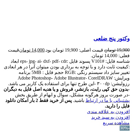
وکتور پنج ضلعی
19,900
تومان
قیمت اصلی: 19,900 تومان بود.
14,000
تومان
قیمت
فعلی: 14,000 تومان.
شناسه فایل: #V101 پسوند فایل :eps- jpg- ai- dxf- pdf- cdr ابعاد
:کیفیت ثابت دارد و با توجه به برداری بودن میتوان آنرا در هر ابعادی
تغییر سایز داد سیستم رنگی :RGB حجم فایل : 5MB برنامه
ویرایش: Adobe Photoshop- Adobe Illustrator- CorelDRAW
رزولیشن: ۳۰۰dp -این طرح تنها برای استفاده یک کاربر می باشد.
-
بدون حق کپی رایت، بازنشر، فروش و یا هدیه اصل فایل به دیگران
-در صورت بروز هرگونه مشکل، سوال و ابهام از طریق بخش
پشتیبانی با ما در ارتباط
باشید.
پس از خرید فقط 2 بار امکان دانلود
فایل را دارید.
افزودن به علاقه مندی
افزودن به سبد خرید
مشاهده سریع
-30%