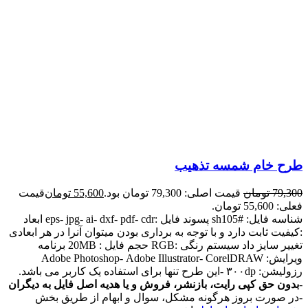
طرح خام شمسه تذهیب
79,300
تومان
قیمت اصلی: 79,300 تومان بود.
55,600
تومان
قیمت
فعلی: 55,600 تومان.
شناسه فایل: #sh105 پسوند فایل :eps- jpg- ai- dxf- pdf- cdr ابعاد
:کیفیت ثابت دارد و با توجه به برداری بودن میتوان آنرا در هر ابعادی
تغییر سایز داد سیستم رنگی :RGB حجم فایل : 20MB برنامه
ویرایش: Adobe Photoshop- Adobe Illustrator- CorelDRAW
رزولیشن: ۳۰۰dp -این طرح تنها برای استفاده یک کاربر می باشد.
-
بدون حق کپی رایت، بازنشر، فروش و یا هدیه اصل فایل به دیگران
-در صورت بروز هرگونه مشکل، سوال و ابهام از طریق بخش