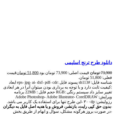
دانلود طرح ترنج اسلیمی
73,900
تومان
قیمت اصلی: 73,900 تومان بود.
51,800
تومان
قیمت
فعلی: 51,800 تومان.
شناسه فایل: #sh113 پسوند فایل :eps- jpg- ai- dxf- pdf- cdr ابعاد
:کیفیت ثابت دارد و با توجه به برداری بودن میتوان آنرا در هر ابعادی
تغییر سایز داد سیستم رنگی :RGB حجم فایل : 22MB برنامه
ویرایش: Adobe Photoshop- Adobe Illustrator- CorelDRAW
رزولیشن: ۳۰۰dp -این طرح تنها برای استفاده یک کاربر می باشد.
-
بدون حق کپی رایت، بازنشر، فروش و یا هدیه اصل فایل به دیگران
-در صورت بروز هرگونه مشکل، سوال و ابهام از طریق بخش