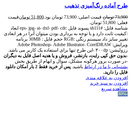
طرح آماده رنگ‌آمیزی تذهیب
73,900
تومان
قیمت اصلی: 73,900 تومان بود.
51,800
تومان
قیمت
فعلی: 51,800 تومان.
شناسه فایل: #sh111 پسوند فایل :eps- jpg- ai- dxf- pdf- cdr ابعاد
:کیفیت ثابت دارد و با توجه به برداری بودن میتوان آنرا در هر ابعادی
تغییر سایز داد سیستم رنگی :RGB حجم فایل : 30MB برنامه
ویرایش: Adobe Photoshop- Adobe Illustrator- CorelDRAW
رزولیشن: ۳۰۰dp -این طرح تنها برای استفاده یک کاربر می باشد.
-
بدون حق کپی رایت، بازنشر، فروش و یا هدیه اصل فایل به دیگران
-در صورت بروز هرگونه مشکل، سوال و ابهام از طریق بخش
پشتیبانی با ما در ارتباط
باشید.
پس از خرید فقط 2 بار امکان دانلود
فایل را دارید.
افزودن به علاقه مندی
افزودن به سبد خرید
مشاهده سریع
-30%