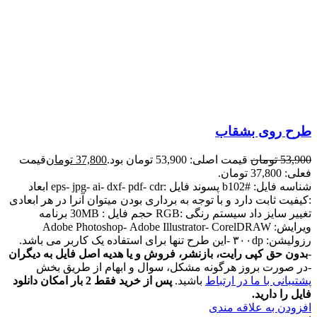
طرح روی بشقاب
53,900
تومان
قیمت اصلی: 53,900 تومان بود.
37,800
تومان
قیمت
فعلی: 37,800 تومان.
شناسه فایل: #b102 پسوند فایل :eps- jpg- ai- dxf- pdf- cdr ابعاد
:کیفیت ثابت دارد و با توجه به برداری بودن میتوان آنرا در هر ابعادی
تغییر سایز داد سیستم رنگی :RGB حجم فایل : 30MB برنامه
ویرایش: Adobe Photoshop- Adobe Illustrator- CorelDRAW
رزولیشن: ۳۰۰dp -این طرح تنها برای استفاده یک کاربر می باشد.
-
بدون حق کپی رایت، بازنشر، فروش و یا هدیه اصل فایل به دیگران
-در صورت بروز هرگونه مشکل، سوال و ابهام از طریق بخش
پشتیبانی با ما در ارتباط
باشید.
پس از خرید فقط 2 بار امکان دانلود
فایل را دارید.
افزودن به علاقه مندی