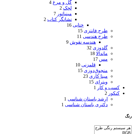
گل و مرغ
4
لچک
2
مینیاتور
7
نشانگر کتاب
2
ختایی
16
طرح فانتزی
15
طرح هندسی
11
هندسه نقوش
9
گلدوزی
32
ماندالا
18
مس
17
قلمزنی
10
منجوق‌دوزی
15
مینا کاری
23
ویترای
15
کسب و کار
1
کنکور
2
ارشد باستان شناسی
1
دکتری باستان شناسی
1
رنگ