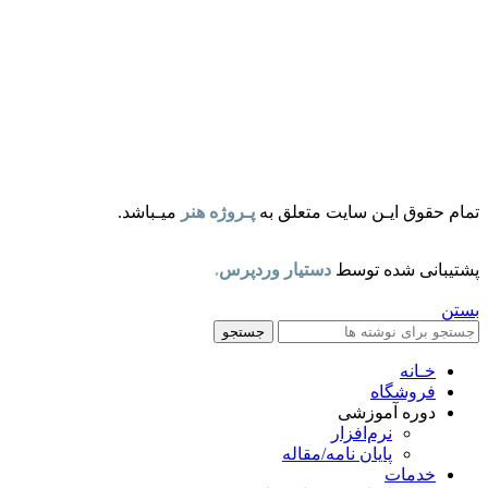
تمام حقوق ایـن سایت متعلق به
پـروژه هنر
میـباشد.
پشتیبانی شده توسط
دستیار وردپرس
.
بستن
جستجو
خـانه
فروشگاه
دوره آموزشی
نرم‌افزار
پایان نامه/مقاله
خدمات