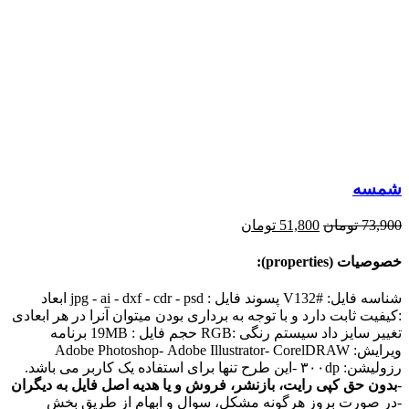
شمسه
73,900
تومان
51,800
تومان
خصوصیات (properties):
شناسه فایل: #V132 پسوند فایل : jpg - ai - dxf - cdr - psd ابعاد
:کیفیت ثابت دارد و با توجه به برداری بودن میتوان آنرا در هر ابعادی
تغییر سایز داد سیستم رنگی :RGB حجم فایل : 19MB برنامه
ویرایش: Adobe Photoshop- Adobe Illustrator- CorelDRAW
رزولیشن: ۳۰۰dp -این طرح تنها برای استفاده یک کاربر می باشد.
-
بدون حق کپی رایت، بازنشر، فروش و یا هدیه اصل فایل به دیگران
-در صورت بروز هرگونه مشکل، سوال و ابهام از طریق بخش