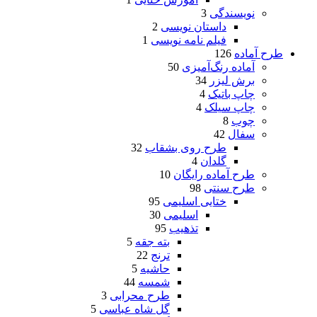
نویسندگی
3
داستان نویسی
2
فیلم نامه نویسی
1
طرح آماده
126
آماده رنگ‌آمیزی
50
برش لیزر
34
چاپ باتیک
4
چاپ سیلک
4
چوب
8
سفال
42
طرح روی بشقاب
32
گلدان
4
طرح آماده رایگان
10
طرح سنتی
98
ختایی اسلیمی
95
اسلیمی
30
تذهیب
95
بته جقه
5
ترنج
22
حاشیه
5
شمسه
44
طرح محرابی
3
گل شاه عباسی
5