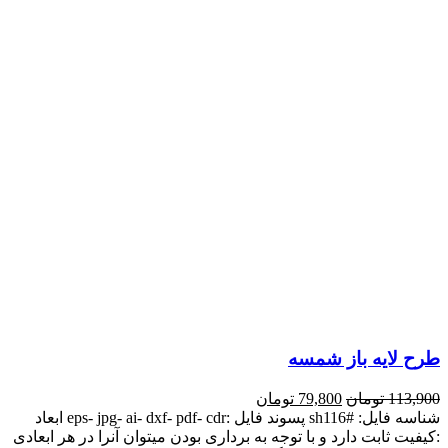
طرح لایه باز شمسه
113,900
تومان
79,800
تومان
شناسه فایل: #sh116 پسوند فایل :eps- jpg- ai- dxf- pdf- cdr ابعاد
:کیفیت ثابت دارد و با توجه به برداری بودن میتوان آنرا در هر ابعادی