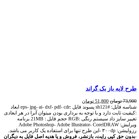
طرح لایه باز بک گراند
73,900
تومان
51,800
تومان
شناسه فایل: #sh121 پسوند فایل :eps- jpg- ai- dxf- pdf- cdr ابعاد
:کیفیت ثابت دارد و با توجه به برداری بودن میتوان آنرا در هر ابعادی
تغییر سایز داد سیستم رنگی :RGB حجم فایل : 21MB برنامه
ویرایش: Adobe Photoshop- Adobe Illustrator- CorelDRAW
رزولیشن: ۳۰۰dp -این طرح تنها برای استفاده یک کاربر می باشد.
-
بدون حق کپی رایت، بازنشر، فروش و یا هدیه اصل فایل به دیگران