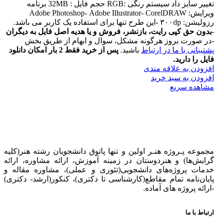
تغییر سایز داد سیستم رنگی :RGB حجم فایل : 32MB برنامه
ویرایش: Adobe Photoshop- Adobe Illustrator- CorelDRAW
رزولیشن: ۳۰۰dp -این طرح تنها برای استفاده یک کاربر می باشد.
-
بدون حق کپی رایت، بازنشر، فروش و یا هدیه اصل فایل به دیگران
-در صورت بروز هرگونه مشکل، سوال و ابهام از طریق بخش
پشتیبانی با ما در ارتباط
باشید.
پس از خرید فقط 2 بار امکان دانلود
فایل را دارید.
افزودن به علاقه مندی
افزودن به سبد خرید
مشاهده سریع
مجموعه پـروژه‌ هنـر اولین و تنها پاتوق دانشجویان رشته هنر(کلیه
گرایش‌ها) و هنردوستان در زمینه آموزش، ارائه‌ مشاوره‌، ارائه
خدمات پروژه‌های‌ دانشجویی(تئوری و عملی)، مشاوره مقاله و
پایان‌نامه تمام مقاطع(کارشناسی تا دکتری)، کنکور(ارشد- دکتری)
-ارائه پروژه های آماده.
ارتباط با ما