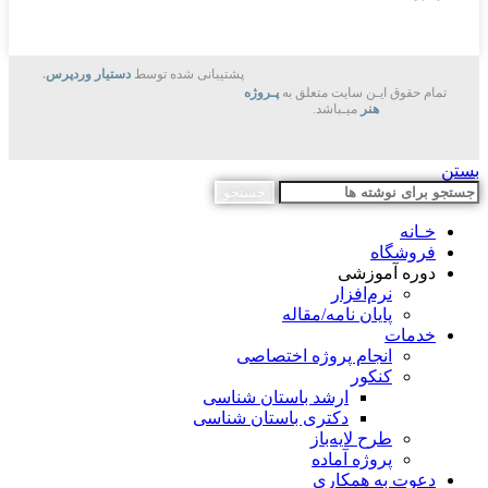
پشتیبانی شده توسط
دستیار وردپرس
.
تمام حقوق ایـن سایت متعلق به
پـروژه
هنر
میـباشد.
بستن
جستجو
خـانه
فروشگاه
دوره آموزشی
نرم‌افزار
پایان نامه/مقاله
خدمات
انجام پروژه اختصاصی
کنکور
ارشد باستان شناسی
دکتری باستان شناسی
طرح لایه‌باز
پروژه آماده
دعوت به همکاری