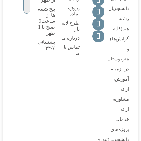
پروژه
دانشجویان
پنج شنبه
آماده
ها از
رشته
ساعت9
طرح لایه
صبح تا 1
هنر(کلیه
باز
ظهر
درباره ما
گرایش‌ها)
پشتیبانی
تماس با
۲۴/۷
و
ما
هنردوستان
در زمینه
آموزش،
ارائه‌
مشاوره‌،
ارائه
خدمات
پروژه‌های‌
دانشجویی(تئوری