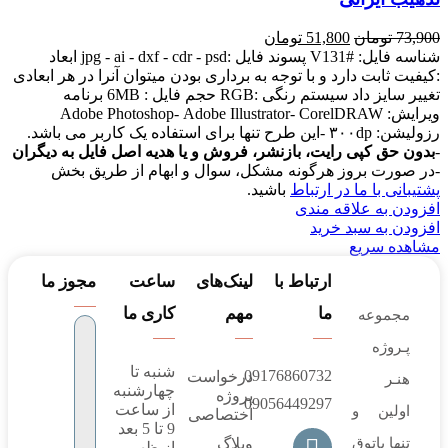
73,900
تومان
51,800
تومان
شناسه فایل: #V131 پسوند فایل :jpg - ai - dxf - cdr - psd ابعاد
:کیفیت ثابت دارد و با توجه به برداری بودن میتوان آنرا در هر ابعادی
تغییر سایز داد سیستم رنگی :RGB حجم فایل : 6MB برنامه
ویرایش: Adobe Photoshop- Adobe Illustrator- CorelDRAW
رزولیشن: ۳۰۰dp -این طرح تنها برای استفاده یک کاربر می باشد.
-
بدون حق کپی رایت، بازنشر، فروش و یا هدیه اصل فایل به دیگران
-در صورت بروز هرگونه مشکل، سوال و ابهام از طریق بخش
پشتیبانی با ما در ارتباط
باشید.
افزودن به علاقه مندی
افزودن به سبد خرید
مشاهده سریع
ارتباط با
لینک‌های
ساعت
مجوز ما
ما
مهم
کاری ما
مجموعه
پـروژه‌
شنبه تا
09176860732
درخواست
هنـر
چهارشنبه
پروژه
09056449297
از ساعت
اولین و
اختصاصی
9 تا 5 بعد
تنها پاتوق
وبلاگ
از ظهر