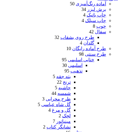
آماده رنگ‌آمیزی
50
برش لیزر
34
چاپ باتیک
4
چاپ سیلک
4
چوب
8
سفال
42
طرح روی بشقاب
32
گلدان
4
طرح آماده رایگان
10
طرح سنتی
98
ختایی اسلیمی
95
اسلیمی
30
تذهیب
95
بته جقه
5
ترنج
22
حاشیه
5
شمسه
44
طرح محرابی
3
گل شاه عباسی
5
گل و مرغ
4
لچک
2
مینیاتور
7
نشانگر کتاب
2