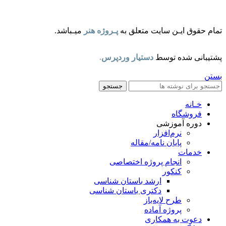
تمام حقوق ایـن سایت متعلق به
پـروژه هنر
میـباشد.
پشتیبانی شده توسط
دستیار وردپرس
.
بستن
جستجو
خـانه
فروشگاه
دوره آموزشی
نرم‌افزار
پایان نامه/مقاله
خدمات
انجام پروژه اختصاصی
کنکور
ارشد باستان شناسی
دکتری باستان شناسی
طرح لایه‌باز
پروژه آماده
دعوت به همکاری