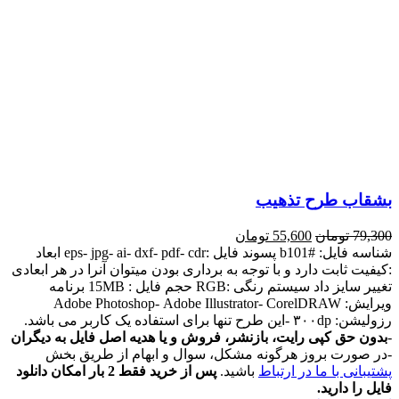
بشقاب طرح تذهیب
79,300
تومان
55,600
تومان
شناسه فایل: #b101 پسوند فایل :eps- jpg- ai- dxf- pdf- cdr ابعاد
:کیفیت ثابت دارد و با توجه به برداری بودن میتوان آنرا در هر ابعادی
تغییر سایز داد سیستم رنگی :RGB حجم فایل : 15MB برنامه
ویرایش: Adobe Photoshop- Adobe Illustrator- CorelDRAW
رزولیشن: ۳۰۰dp -این طرح تنها برای استفاده یک کاربر می باشد.
-
بدون حق کپی رایت، بازنشر، فروش و یا هدیه اصل فایل به دیگران
-در صورت بروز هرگونه مشکل، سوال و ابهام از طریق بخش
پشتیبانی با ما در ارتباط
باشید.
پس از خرید فقط 2 بار امکان دانلود
فایل را دارید.