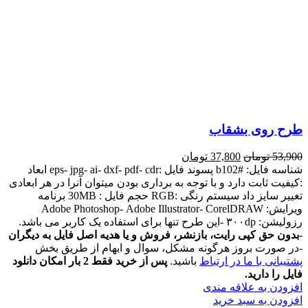
طرح روی بشقاب
53,900
تومان
37,800
تومان
شناسه فایل: #b102 پسوند فایل :eps- jpg- ai- dxf- pdf- cdr ابعاد
:کیفیت ثابت دارد و با توجه به برداری بودن میتوان آنرا در هر ابعادی
تغییر سایز داد سیستم رنگی :RGB حجم فایل : 30MB برنامه
ویرایش: Adobe Photoshop- Adobe Illustrator- CorelDRAW
رزولیشن: ۳۰۰dp -این طرح تنها برای استفاده یک کاربر می باشد.
-
بدون حق کپی رایت، بازنشر، فروش و یا هدیه اصل فایل به دیگران
-در صورت بروز هرگونه مشکل، سوال و ابهام از طریق بخش
پشتیبانی با ما در ارتباط
باشید.
پس از خرید فقط 2 بار امکان دانلود
فایل را دارید.
افزودن به علاقه مندی
افزودن به سبد خرید