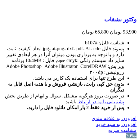
وکتور بشقاب
93,900
تومان
65,800
تومان
شناسه فایل: #b107
پسوند فایل :jpg- ai-png- dxf- pdf- AI- cdr ابعاد :کیفیت ثابت
دارد و با توجه به برداری بودن میتوان آنرا در هر ابعادی تغییر
سایز داد سیستم رنگی :cmyk حجم فایل : 10/4MB برنامه
ویرایش: Adobe Photoshop- Adobe Illustrator- CorelDRAW
رزولیشن: ۳۰۰dp
این طرح تنها برای استفاده یک کاربر می باشد.
بدون حق کپی رایت، بازنشر، فروش و یا هدیه اصل فایل به
دیگران
در صورت بروز هرگونه مشکل، سوال و ابهام از طریق بخش
پشتیبانی با ما در ارتباط
باشید.
پس از خرید فقط 2 بار امکان دانلود فایل را دارید.
افزودن به علاقه مندی
افزودن به سبد خرید
مشاهده سریع
-30%