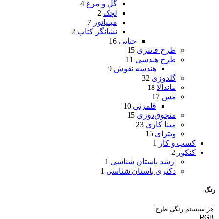
گل و مرغ
4
لچک
2
مینیاتور
7
نشانگر کتاب
2
ختایی
16
طرح فانتزی
15
طرح هندسی
11
هندسه نقوش
9
گلدوزی
32
ماندالا
18
مس
17
قلمزنی
10
منجوق‌دوزی
15
مینا کاری
23
ویترای
15
کسب و کار
1
کنکور
2
ارشد باستان شناسی
1
دکتری باستان شناسی
1
رنگ