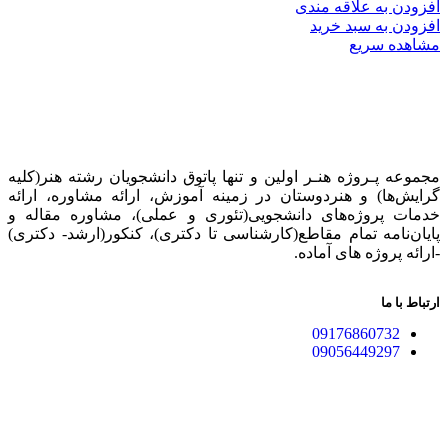
افزودن به علاقه مندی
افزودن به سبد خرید
مشاهده سریع
مجموعه پـروژه‌ هنـر اولین و تنها پاتوق دانشجویان رشته هنر(کلیه
گرایش‌ها) و هنردوستان در زمینه آموزش، ارائه‌ مشاوره‌، ارائه
خدمات پروژه‌های‌ دانشجویی(تئوری و عملی)، مشاوره مقاله و
پایان‌نامه تمام مقاطع(کارشناسی تا دکتری)، کنکور(ارشد- دکتری)
-ارائه پروژه های آماده.
ارتباط با ما
09176860732
09056449297