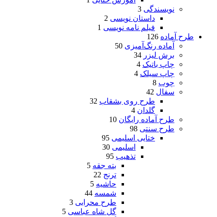
نویسندگی
3
داستان نویسی
2
فیلم نامه نویسی
1
طرح آماده
126
آماده رنگ‌آمیزی
50
برش لیزر
34
چاپ باتیک
4
چاپ سیلک
4
چوب
8
سفال
42
طرح روی بشقاب
32
گلدان
4
طرح آماده رایگان
10
طرح سنتی
98
ختایی اسلیمی
95
اسلیمی
30
تذهیب
95
بته جقه
5
ترنج
22
حاشیه
5
شمسه
44
طرح محرابی
3
گل شاه عباسی
5