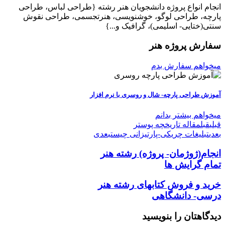
انجام انواع پروژه دانشجویان هنر رشته {طراحی لباس، طراحی
پارچه، طراحی لوگو، خوشنویسی، هنرتجسمی، طراحی نقوش
سنتی(ختایی- اسلیمی)، گرافیک و...}
سفارش پروژه هنر
میخواهم سفارش بدم
آموزش طراحی پارچه- شال و روسری با نرم افزار
میخواهم بیشتر بدانم
قبلی
قبل
مقاله تاریخچه پوستر
بعدی
تبلیغات چریکی-پارتیزانی چیست
بعدی
انجام(ژوژمان- پروژه)
رشته هنر
تمام گرایش ها
خرید و فروش کتابهای
رشته هنر
درسی- دانشگاهی
دیدگاهتان را بنویسید