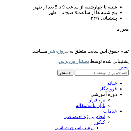
شنبه تا چهارشنبه از ساعت 9 تا 5 بعد از ظهر
پنج شنبه ها از ساعت9 صبح تا 1 ظهر
پشتیبانی ۲۴/۷
مجوز ما
تمام حقوق ایـن سایت متعلق به
پـروژه هنر
میـباشد.
پشتیبانی شده توسط
دستیار وردپرس
.
بستن
جستجو
خـانه
فروشگاه
دوره آموزشی
نرم‌افزار
پایان نامه/مقاله
خدمات
انجام پروژه اختصاصی
کنکور
ارشد باستان شناسی