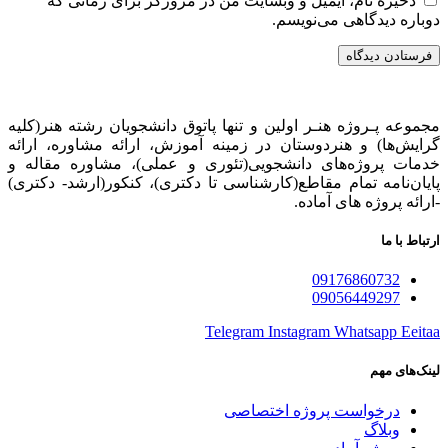
ذخیره نام، ایمیل و وبسایت من در مرورگر برای زمانی که
دوباره دیدگاهی می‌نویسم.
مجموعه پـروژه‌ هنـر اولین و تنها پاتوق دانشجویان رشته هنر(کلیه
گرایش‌ها) و هنردوستان در زمینه آموزش، ارائه‌ مشاوره‌، ارائه
خدمات پروژه‌های‌ دانشجویی(تئوری و عملی)، مشاوره مقاله و
پایان‌نامه تمام مقاطع(کارشناسی تا دکتری)، کنکور(ارشد- دکتری)
-ارائه پروژه های آماده.
ارتباط با ما
09176860732
09056449297
Telegram
Instagram
Whatsapp
Eeitaa
لینک‌های مهم
درخواست پروژه اختصاصی
وبلاگ