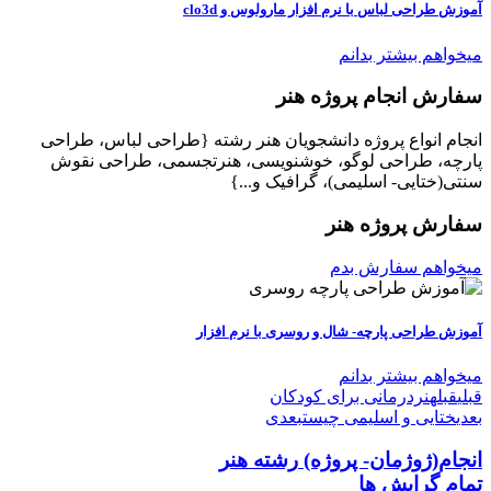
آموزش طراحی لباس با نرم افزار مارولوس و clo3d
میخواهم بیشتر بدانم
سفارش انجام پروژه هنر
انجام انواع پروژه دانشجویان هنر رشته {طراحی لباس، طراحی
پارچه، طراحی لوگو، خوشنویسی، هنرتجسمی، طراحی نقوش
سنتی(ختایی- اسلیمی)، گرافیک و...}
سفارش پروژه هنر
میخواهم سفارش بدم
آموزش طراحی پارچه- شال و روسری با نرم افزار
میخواهم بیشتر بدانم
قبلی
قبل
هنردرمانی برای کودکان
بعدی
ختایی و اسلیمی چیست
بعدی
انجام(ژوژمان- پروژه)
رشته هنر
تمام گرایش ها