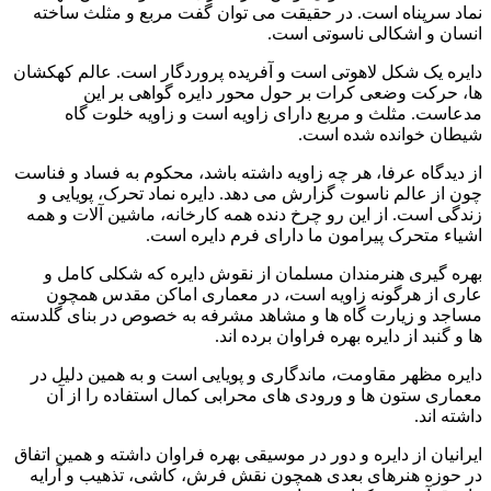
نماد سرپناه است. در حقیقت می توان گفت مربع و مثلث ساخته
انسان و اشکالی ناسوتی است.
دایره یک شکل لاهوتی است و آفریده پروردگار است. عالم کهکشان
ها، حرکت وضعی کرات بر حول محور دایره گواهی بر این
مدعاست. مثلث و مربع دارای زاویه است و زاویه خلوت گاه
شیطان خوانده شده است.
از دیدگاه عرفا، هر چه زاویه داشته باشد، محکوم به فساد و فناست
چون از عالم ناسوت گزارش می دهد. دایره نماد تحرک، پویایی و
زندگی است. از این رو چرخ دنده همه کارخانه، ماشین آلات و همه
اشیاء متحرک پیرامون ما دارای فرم دایره است.
بهره گیری هنرمندان مسلمان از نقوش دایره که شکلی کامل و
عاری از هرگونه زاویه است، در معماری اماکن مقدس همچون
مساجد و زیارت گاه ها و مشاهد مشرفه به خصوص در بنای گلدسته
ها و گنبد از دایره بهره فراوان برده اند.
دایره مظهر مقاومت، ماندگاری و پویایی است و به همین دلیل در
معماری ستون ها و ورودی های محرابی کمال استفاده را از آن
داشته اند.
ایرانیان از دایره و دور در موسیقی بهره فراوان داشته و همین اتفاق
در حوزه هنرهای بعدی همچون نقش فرش، کاشی، تذهیب و آرایه