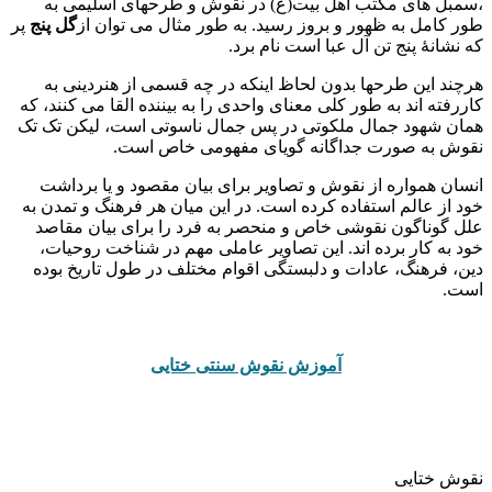
،سمبل های مکتب اهل بیت(ع) در نقوش و طرحهای اسلیمی به
طور کامل به ظهور و بروز رسید. به طور مثال می توان از
گل پنج
پر
که نشانۀ پنج تن آل عبا است نام برد.
هرچند این طرحها بدون لحاظ اینکه در چه قسمی از هنردینی به
کاررفته اند به طور کلی معنای واحدی را به بیننده القا می کنند، که
همان شهود جمال ملکوتی در پس جمال ناسوتی است، لیکن تک تک
نقوش به صورت جداگانه گویای مفهومی خاص است.
انسان همواره از نقوش و تصاویر برای بیان مقصود و یا برداشت
خود از عالم استفاده کرده است. در این میان هر فرهنگ و تمدن به
علل گوناگون نقوشی خاص و منحصر به فرد را برای بیان مقاصد
خود به کار برده اند.
این تصاویر عاملی مهم در شناخت روحیات،
دین، فرهنگ، عادات و دلبستگی اقوام مختلف در طول تاریخ بوده
است.
آموزش نقوش سنتی ختایی
نقوش ختایی