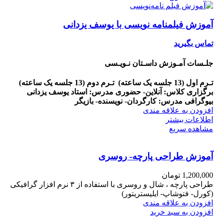
آموزش فیلمنامه نویسی با یوسف یزدانی
تماس بگیرید
جلـسات آمـوزش داسـتان نـویـسی
تـرم اول (13 جلسه یک ساعته)
تـرم دوم (13 جلسه یک ساعته)
برگزاری کلاس: آنلاین- حضوری
مدرس: استاد یوسف یزدانی
بیوگرافی مدرس: کارگردان- نویسنده- بازیگر
افزودن به علاقه مندی
اطلاعات بیشتر
مشاهده سریع
آموزش طراحی پارچه- روسری
1,200,000
تومان
طراحی پارچه ، شال و روسری با استفاده از ۳ نرم افزار گرافیکی
(کورل- فتوشاپ- ایلیستریتور)
افزودن به علاقه مندی
افزودن به سبد خرید