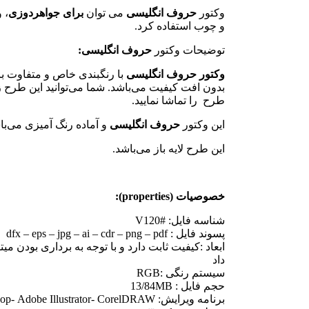
وکتور
حروف انگلیسی
می توان
برای جواهردوزی
، 
و چوب استفاده کرد.
توضیحات وکتور
حروف انگلیسی:
وکتور حروف انگلیسی
با رنگبندی خاص و متفاوت با
بدون افت کیفیت می‌باشد. شما می‌توانید این طرح زیب
طرح را تماشا نمایید.
این وکتور
حروف انگلیسی
و آماده رنگ آمیزی می‌با
این طرح لایه باز می‌باشد.
خصوصیات (properties):
شناسه فایل: #V120
پسوند فایل : dfx – eps – jpg – ai – cdr – png – pdf
ابعاد :کیفیت ثابت دارد و با توجه به برداری بودن میتو
داد
سیستم رنگی :RGB
حجم فایل : 13/84MB
برنامه ویرایش: Adobe Photoshop- Adobe Illustrator- CorelDRAW