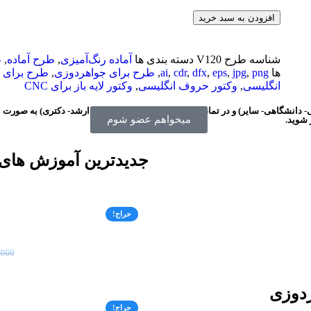
افزودن به سبد خرید
شناسه طرح
V120
دسته بندی ها
آماده رنگ‌آمیزی
,
طرح آماده
,
ط
ها
png
,
jpg
,
eps
,
dfx
,
cdr
,
ai
,
طرح برای جواهردوزی
,
طرح برای 
انگلیسی
,
وکتور حروف انگلیسی
,
وکتور لایه باز برای CNC
- دانشگاهی- سایر) و در تمام مقاطع (هنرستان- کارشناسی- ارشد- دکتری) به صورت ن
میخواهم عضو شوم
 شوید.
جدیدترین آموزش های 
حراج!
,000
ردوزی
حراج!