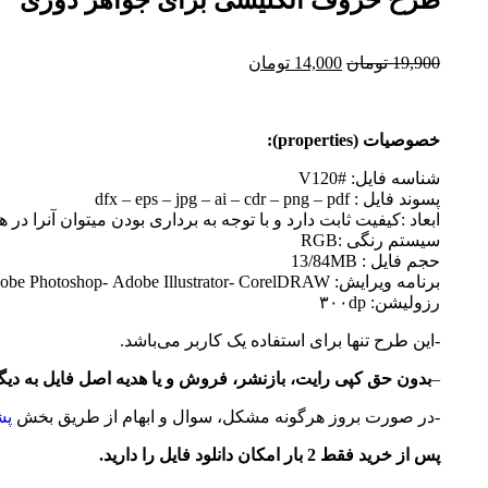
طرح حروف انگلیسی برای جواهر دوزی
19,900
تومان
14,000
تومان
خصوصیات (properties):
شناسه فایل: #V120
پسوند فایل : dfx – eps – jpg – ai – cdr – png – pdf
ابعاد :کیفیت ثابت دارد و با توجه به برداری بودن میتوان آنرا در ه
سیستم رنگی :RGB
حجم فایل : 13/84MB
برنامه ویرایش: Adobe Photoshop- Adobe Illustrator- CorelDRAW
رزولیشن: ۳۰۰dp
-این طرح تنها برای استفاده یک کاربر می‌باشد.
–
بدون حق کپی رایت، بازنشر، فروش و یا هدیه اصل فایل به دیگ
-در صورت بروز هرگونه مشکل، سوال و ابهام از طریق بخش
پشت
پس از خرید فقط 2 بار امکان دانلود فایل را دارید.