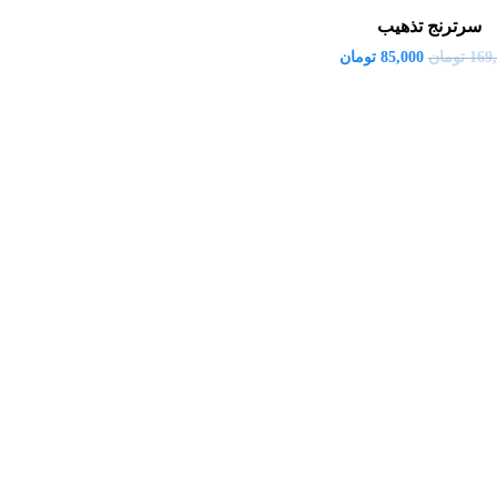
سرترنج تذهیب
169
تومان
85,000
تومان