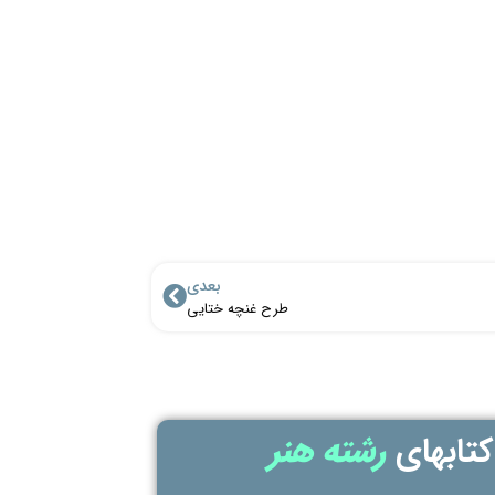
بعدی
طرح غنچه ختایی
تابهای
رشته هنر