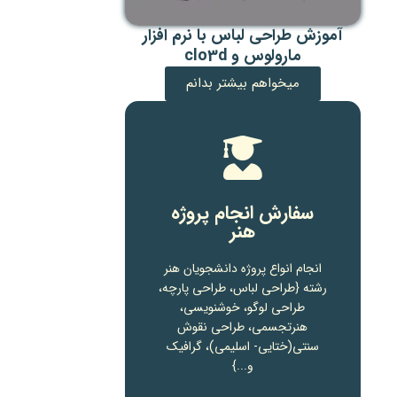
آموزش طراحی لباس با نرم افزار
مارولوس و clo3d
میخواهم بیشتر بدانم
سفارش انجام پروژه
هنر
انجام انواع پروژه دانشجویان هنر
رشته {طراحی لباس، طراحی پارچه،
طراحی لوگو، خوشنویسی،
هنرتجسمی، طراحی نقوش
سنتی(ختایی- اسلیمی)، گرافیک
و...}