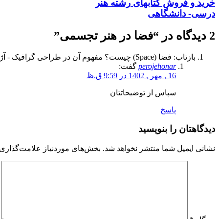
خرید و فروش کتابهای
رشته هنر
درسی- دانشگاهی
2 دیدگاه در “
فضا در هنر تجسمی
”
بازتاب: فضا (Space) چیست؟ مفهوم آن در طراحی گرافیک - آژانس طراحی جاسینا
perojehonar
گفت:
16 , مهر , 1402 در 9:59 ق.ظ
سپاس از توضیحاتتان
پاسخ
دیدگاهتان را بنویسید
نشانی ایمیل شما منتشر نخواهد شد.
بخش‌های موردنیاز علامت‌گذاری 