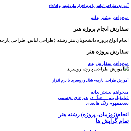
آموزش طراحی لباس با نرم افزار مارولوس و clo3d
میخواهم بیشتر بدانم
سفارش انجام پروژه هنر
انجام انواع پروژه دانشجویان هنر رشته {طراحی لباس، طراحی پارچ
سفارش پروژه هنر
میخواهم سفارش بدم
آموزش طراحی پارچه- شال و روسری با نرم افزار
میخواهم بیشتر بدانم
قبلی
قبل
ریتم – آهنگ در هنرهای تجسمی
بعدی
مفهوم رنگ ها
بعدی
انجام(ژوژمان- پروژه)
رشته هنر
تمام گرایش ها