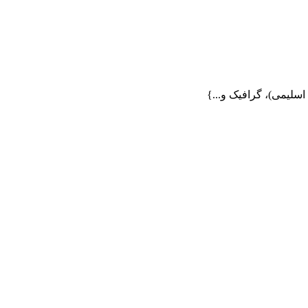
لیمی)، گرافیک و...}