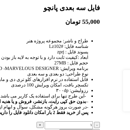
فایل سه بعدی پانچو
55,000
تومان
طراح و ناشر: مجموعه پروژه هنر
شناسه فایل: #Lz102
پسوند فایل : zprj
ابعاد :کیفیت ثابت دارد و با توجه به لایه باز بودن 
حجم فایل : 27MB
برنامه ویرایش: CLO3D -MARVELOUS DESIGNER
نوع طراحی: دو بعدی و سه بعدی
قابل استفاده در نرم افزارهای کلو تری دی و مار
تکسچر بافت، امکان ویرایش 100 درصدی
رزولیشن: ۳۰۰dp
-این طرح تنها برای استفاده یک کاربر می باشد.
–
بدون حق کپی رایت، بازنشر، فروش و یا هدیه ا
-در صورت بروز هرگونه مشکل، سوال و ابهام 
پس از خرید فقط 2 بار امکان دانلود فایل را دارید.