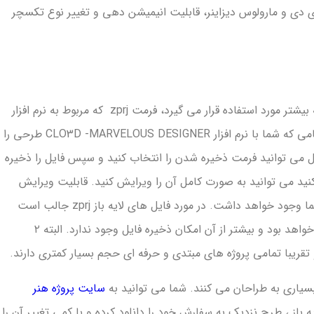
تری دی و مارولوس دیزاینر، قابلیت انیمیشن دهی و تغییر نوع تکسچر
در مورد فایل لایه باز، فرمت‌هایی که بیشتر مورد استفاده قرار می گیرد، فرمت zprj که مربوط به نرم افزار
مارولوس و کلوتریدی می‌باشد. هنگامی که شما با نرم افزار CLO3D -MARVELOUS DESIGNER طرحی را
یل می توانید فرمت ذخیره شدن را انتخاب کنید و سپس فایل را ذخیره
از کنید می توانید به صورت کامل آن را ویرایش کنید. قابلیت ویرایش
تمامی المان های موجود در طرح شما وجود خواهد داشت. در مورد فایل های لایه باز zprj جالب است
بدانید حداکثر حجم آن ۲ گیگابایت خواهد بود و بیشتر از آن امکان ذخیره فایل وجود ندارد. البته ۲
قریبا تمامی پروژه های مبتدی و حرفه ای حجم بسیار کمتری دارند.
یاری به طراحان می کنند. شما می توانید به
سایت پروژه هنر
ه باز ، طرح نزدیک به سفارش خود را دانلود کرده و با کمی تغییر آن را