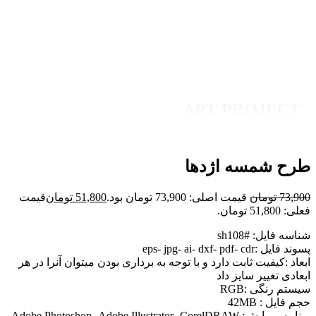
ART PROJECT
طرح شمسه اژدها
73,900
تومان
قیمت اصلی: 73,900 تومان بود.
51,800
تومان
قیمت
فعلی: 51,800 تومان.
شناسه فایل: #sh108
پسوند فایل :eps- jpg- ai- dxf- pdf- cdr
ابعاد :کیفیت ثابت دارد و با توجه به برداری بودن میتوان آنرا در هر
ابعادی تغییر سایز داد
سیستم رنگی :RGB
حجم فایل : 42MB
برنامه ویرایش: Adobe Photoshop- Adobe Illustrator- CorelDRAW