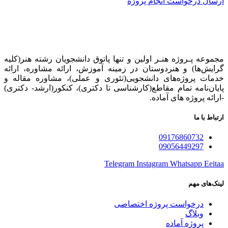
ارسال درخواست انجام پروژه
مجموعه پـروژه‌ هنـر اولین و تنها پاتوق دانشجویان رشته هنر(کلیه
گرایش‌ها) و هنردوستان در زمینه آموزش، ارائه‌ مشاوره‌، ارائه
خدمات پروژه‌های‌ دانشجویی(تئوری و عملی)، مشاوره مقاله و
پایان‌نامه تمام مقاطع(کارشناسی تا دکتری)، کنکور(ارشد- دکتری)
-ارائه پروژه های آماده.
ارتباط با ما
09176860732
09056449297
Telegram
Instagram
Whatsapp
Eeitaa
لینک‌های مهم
درخواست پروژه اختصاصی
وبلاگ
پروژه آماده