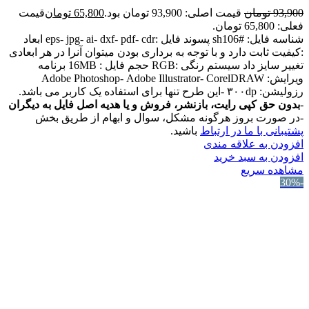
93,900
تومان
قیمت اصلی: 93,900 تومان بود.
65,800
تومان
قیمت
فعلی: 65,800 تومان.
شناسه فایل: #sh106 پسوند فایل :eps- jpg- ai- dxf- pdf- cdr ابعاد
:کیفیت ثابت دارد و با توجه به برداری بودن میتوان آنرا در هر ابعادی
تغییر سایز داد سیستم رنگی :RGB حجم فایل : 16MB برنامه
ویرایش: Adobe Photoshop- Adobe Illustrator- CorelDRAW
رزولیشن: ۳۰۰dp -این طرح تنها برای استفاده یک کاربر می باشد.
-
بدون حق کپی رایت، بازنشر، فروش و یا هدیه اصل فایل به دیگران
-در صورت بروز هرگونه مشکل، سوال و ابهام از طریق بخش
پشتیبانی با ما در ارتباط
باشید.
افزودن به علاقه مندی
افزودن به سبد خرید
مشاهده سریع
-30%