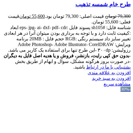
طرح خام شمسه تذهیب
79,300
تومان
قیمت اصلی: 79,300 تومان بود.
55,600
تومان
قیمت
فعلی: 55,600 تومان.
شناسه فایل: #sh105 پسوند فایل :eps- jpg- ai- dxf- pdf- cdr ابعاد
:کیفیت ثابت دارد و با توجه به برداری بودن میتوان آنرا در هر ابعادی
تغییر سایز داد سیستم رنگی :RGB حجم فایل : 20MB برنامه
ویرایش: Adobe Photoshop- Adobe Illustrator- CorelDRAW
رزولیشن: ۳۰۰dp -این طرح تنها برای استفاده یک کاربر می باشد.
-
بدون حق کپی رایت، بازنشر، فروش و یا هدیه اصل فایل به دیگران
-در صورت بروز هرگونه مشکل، سوال و ابهام از طریق بخش
پشتیبانی با ما در ارتباط
باشید.
افزودن به علاقه مندی
افزودن به سبد خرید
مشاهده سریع
-30%