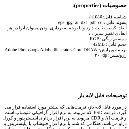
خصوصیات (properties):
شناسه فایل: #sh108
پسوند فایل :eps- jpg- ai- dxf- pdf- cdr
ابعاد :کیفیت ثابت دارد و با توجه به برداری بودن میتوان آنرا در هر
ابعادی تغییر سایز داد
سیستم رنگی :RGB
حجم فایل : 42MB
برنامه ویرایش: Adobe Photoshop- Adobe Illustrator- CorelDRAW
رزولیشن: ۳۰۰dp
توضیحات فایل لایه باز
در مورد فایل لایه باز، فرمت‌هایی که بیشتر مورد استفاده قرار می
گیرد، فرمت PSD که مربوط به نرم افزار گرافیکی فتوشاپ است
و فرمت AI و CDR مربوط به نرم افزار برداری ایلیستریتور و کورل
دراو می‌باشد. هنگامی که شما با نرم افزار فتوشاپ یا ایلیستریتور یا
کورل دراو طرحی را ایجاد می کنید، در هنگام ذخیره فایل می توانید