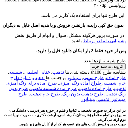
رزولیشن: ۳۰۰dp
-این طرح تنها برای استفاده یک کاربر می باشد.
–
بدون حق کپی رایت، بازنشر، فروش و یا هدیه اصل فایل به دیگران
-در صورت بروز هرگونه مشکل، سوال و ابهام از طریق بخش
پشتیبانی با ما در ارتباط
باشید.
پس از خرید فقط 2 بار امکان دانلود فایل را دارید.
طرح شمسه اژدها عدد
افزودن به سبد خرید
شناسه طرح
sh108
دسته بندی ها
تذهیب
,
ختایی اسلیمی
,
شمسه
,
طرح آماده
,
طرح سنتی
,
مینیاتور
برچسب ها
تذهیب
,
دانلود طرح
خام
,
شمسه
,
طراح آماده رنگ آمیزی
,
طرح آماده برای رنگ آمیزی
تذهیب
,
طرح آماده تذهیب
,
طرح آماده شمسه تذهیب
,
طرح بدون
رنگ تذهیب
,
طرح تذهیب بدون رنگ
,
طرح خام تذهیب
,
طرح
مینیاتور- تذهیب
,
مینیاتور
در این مرکز به صورت تخصصی، کتابها و فیلم در حوزه هنر (درسی- دانشگاهی-
سایر) و در تمام مقاطع (هنرستان- کارشناسی- ارشد- دکتری) به صورت نو یا دست
دوم ارئه می گردد.
جهت خرید و فروش کتاب های هنر عضو هر کدام از کانال های زیر شوید.