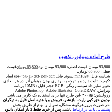
طرح آماده مینیاتور- تذهیب
93,900
تومان
قیمت اصلی: 93,900 تومان بود.
65,800
تومان
قیمت
فعلی: 65,800 تومان.
شناسه فایل: #min102 پسوند فایل :eps- jpg- ai- dxf- pdf- cdr ابعاد
:کیفیت ثابت دارد و با توجه به برداری بودن میتوان آنرا در هر ابعادی
تغییر سایز داد سیستم رنگی :RGB حجم فایل : 10MB برنامه
ویرایش: Adobe Photoshop- Adobe Illustrator- CorelDRAW
رزولیشن: ۳۰۰dp -این طرح تنها برای استفاده یک کاربر می باشد.
-
بدون حق کپی رایت، بازنشر، فروش و یا هدیه اصل فایل به دیگران
-در صورت بروز هرگونه مشکل، سوال و ابهام از طریق بخش
پشتیبانی با ما در ارتباط
باشید.
پس از خرید فقط 2 بار امکان دانلود