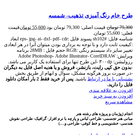
طرح خام رنگ آمیزی تذهیب- شمسه
79,300
تومان
قیمت اصلی: 79,300 تومان بود.
55,600
تومان
قیمت
فعلی: 55,600 تومان.
شناسه فایل: #sh102 پسوند فایل :eps- jpg- ai- dxf- pdf- cdr ابعاد
:کیفیت ثابت دارد و با توجه به برداری بودن میتوان آنرا در هر ابعادی
تغییر سایز داد سیستم رنگی :RGB حجم فایل : 28MB برنامه
ویرایش: Adobe Photoshop- Adobe Illustrator- CorelDRAW
رزولیشن: ۳۰۰dp -این طرح تنها برای استفاده یک کاربر می باشد.
-
بدون حق کپی رایت، بازنشر، فروش و یا هدیه اصل فایل به دیگران
-در صورت بروز هرگونه مشکل، سوال و ابهام از طریق بخش
پشتیبانی با ما در ارتباط
باشید.
پس از خرید فقط 2 بار امکان دانلود
فایل را دارید.
افزودن به علاقه مندی
افزودن به سبد خرید
مشاهده سریع
انجام ژوژمان و پروژه های رشته هنر
مبانی هنر تجسمی- طراحی لباس و پارچه با نرم افزار- گرافیک- طراحی نقوش
هندسی- خشنویسی و خط کوفی- طراحی و….)