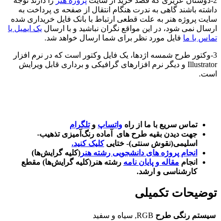
2-دوستان عزیزی که قصد خرید از سایت
پروژه هنر
را دارند توجه
داشته باشند گاهی به ندرت هنگام انتقال از صفحه ی پرداخت به
سایت پروژه هنر به علت قطعی ارتباط با بانک فایل خریداری شده
ارسال نمی شود، در این مواقع نگران نباشید و با ارسال
یک ایمیل یا
تماس با ما
فایل مورد نظر برای شما ارسال خواهد شد.
3-وکتور طرح شمسه اژدها، یک فایل وکتور است که در نرم افزار
Illustrator و دیگر نرم افزارهای گرافیکی و برداری قابل ویرایش
است.
تماس سریع با ما از راه
واتساپ
و
تلگرام
جهت دیدن بقیه طرح های آماده رنگ‌آمیزی تذهیب-
اسلیمی(نقوش سنتی)- ختایی
کلیک کنید.
انجام پروژه های دانشجویی رشته هنر
(کلیه گرایش‌ها)
انجام
مقاله و پایان نامه
رشته هنر(کلیه گرایش‌ها) مقطع
کارشناسی و ارشد.
توضیحات تکمیلی
سیستم رنگی طرح
RGB
,
سیاه و سفید