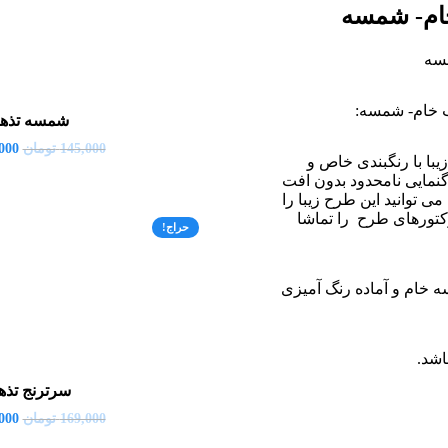
ام- شمسه
سه
 خام- شمسه:
شمسه تذه
145,000
تومان
000
با با رنگبندی خاص و
گنمایی نامحدود بدون افت
ی توانید این طرح زیبا را
 وکتورهای طرح را تماشا
حراج!
 خام و آماده رنگ آمیزی
اشد.
سرترنج تذه
169,000
تومان
000