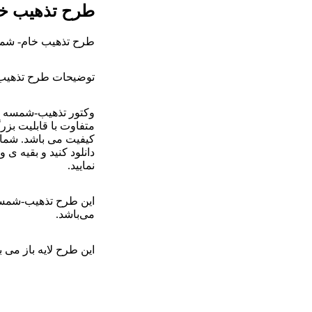
طرح تذهیب خ
طرح تذهیب خام- شم
توضیحات طرح تذهیب
وکتور تذهیب-شمسه زی
متفاوت با قابلیت بزر
کیفیت می باشد. شما م
دانلود کنید و بقیه ی
نمایید.
این طرح تذهیب-شمسه
می‌باشد.
این طرح لایه باز می ب