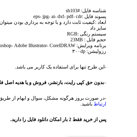
شناسه فایل: #sh103
پسوند فایل :eps- jpg- ai- dxf- pdf- cdr
ابعاد :کیفیت ثابت دارد و با توجه به برداری بودن میتوان 
سایز داد
سیستم رنگی :RGB
حجم فایل : 23MB
برنامه ویرایش: Adobe Photoshop- Adobe Illustrator- CorelDRAW
رزولیشن: ۳۰۰dp
-این طرح تنها برای استفاده یک کاربر می باشد.
–
بدون حق کپی رایت، بازنشر، فروش و یا هدیه اصل فای
-در صورت بروز هرگونه مشکل، سوال و ابهام از طری
ارتباط
باشید.
پس از خرید فقط 2 بار امکان دانلود فایل را دارید.