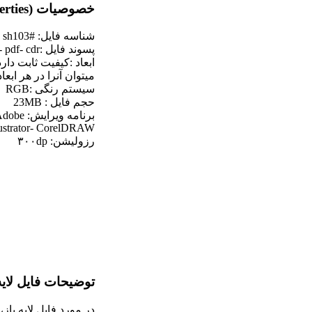
خصوصیات (properties):
شناسه فایل: #sh103
پسوند فایل :eps- jpg- ai- dxf- pdf- cdr
ابعاد :کیفیت ثابت دارد
میتوان آنرا در هر ابعا
سیستم رنگی :RGB
حجم فایل : 23MB
برنامه و
lustrator- CorelDRAW
رزولیشن: ۳۰۰dp
توضیحات فایل لایه
در مورد فایل لایه باز