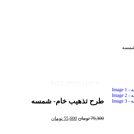
شمسه
ART PROJECT
طرح تذهیب خام- شمسه
79,300
تومان
55,600
تومان