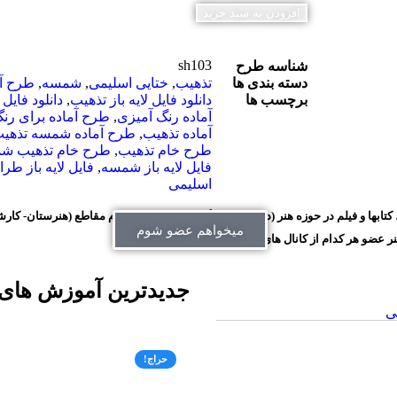
افزودن به سبد خرید
sh103
شناسه طرح
دسته بندی ها
تذهیب
,
ختایی اسلیمی
,
شمسه
,
طرح آم
برچسب ها
دانلود فایل لایه باز تذهیب
,
دانلود فایل
آماده رنگ آمیزی
,
طرح آماده برای رن
آماده تذهیب
,
طرح آماده شمسه تذهی
طرح خام تذهیب
,
طرح خام تذهیب ش
فایل لایه باز شمسه
,
فایل لایه باز طر
اسلیمی
ابها و فیلم در حوزه هنر (درسی- دانشگاهی- سایر) و در تمام مقاطع (هنرستان- کا
میخواهم عضو شوم
عضو هر کدام از کانال های زیر شوید.
جدیدترین آموزش های 
ی
حراج!