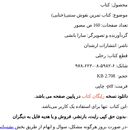
محصول: کتاب
موضوع: کتاب تمرین نقوش سنتی(ختایی)
تعداد صفحات: 160 ص مصور
گردآورنده و تصویرگر: سارا بانشی
ناشر: انتشارات ارشدان
قطع کتاب: رحلی
شابک: ۶-۵۹۸۲-۰۸-۶۲۲-۹۷۸
حجم: KB 2.708
فرمت: pdf- چاپی
دانلود نسخه
رایگان کتاب
در پایین صفحه می باشد.
-این کتاب تنها برای استفاده یک کاربر می‌باشد.
–
بدون حق کپی رایت، بازنشر، فروش و یا هدیه فایل به دیگران
-در صورت بروز هرگونه مشکل، سوال و ابهام از طریق بخش
پشتیبانی