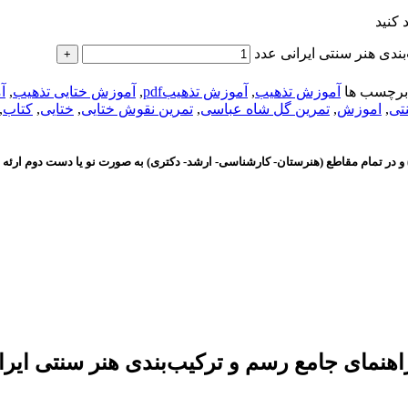
 کنید
دی هنر سنتی ایرانی عدد
برچسب ها
آموزش تذهیب
,
آموزش تذهیبpdf
,
آموزش ختایی تذهیب
,
آ
تی
,
اموزش
,
تمرین گل شاه عباسی
,
تمرین نقوش ختایی
,
ختایی
,
کتاب
,
و در تمام مقاطع (هنرستان- کارشناسی- ارشد- دکتری) به صورت نو یا دست دوم ارئه 
نمای جامع رسم و ترکیب‌بندی هنر سنتی ایرا