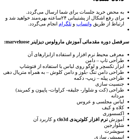
به محض خرید جلسات برای شما ارسال می‌گردد.
برای رفع اشکال از پشتیبانی ۲۴ساعته بهره‌مند خواهید شد و
ارتباط از طریق
واتساپ
و
تلگرام
انجام می‌گردد.
سرفصل دوره مقدماتی آموزش مارولوس دیزاینر marveluose:
معرفی محیط نرم افزار و استفاده ازابزارهای آن
طراحی تاپ – دامن
ابزار تکسچر و لوگو روی لباس با استفاده از فتوشاپ
طراحی دامن تنگ -بلوز و دامن کلوش – به همراه متریال دهی
طراحی پیله – زیپ- دکمه
جنسیت سازی
طراحی (کت و شلوار- جلیقه- کراوات- پاپیون و کمربند)
مردانه
لباس مجلسی و عروس
کلاه و کیف
اکسسوری
آموزش
نرم افزار کلوتریدی clo3d
و کاربرد آن
شلوارجین
سویشرت
انیمیشن سازی