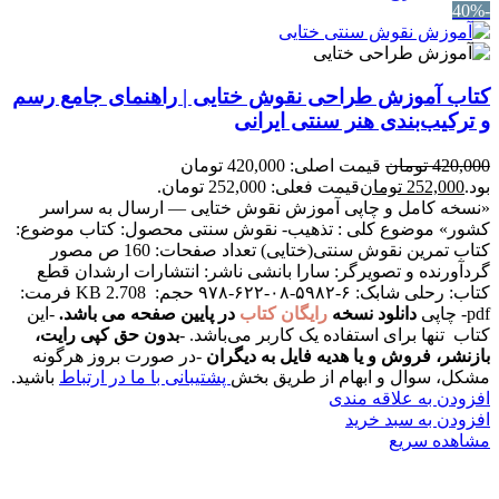
-40%
کتاب آموزش طراحی نقوش ختایی | راهنمای جامع رسم
و ترکیب‌بندی هنر سنتی ایرانی
420,000
تومان
قیمت اصلی: 420,000 تومان
بود.
252,000
تومان
قیمت فعلی: 252,000 تومان.
«نسخه کامل و چاپی آموزش نقوش ختایی — ارسال به سراسر
کشور»
موضوع کلی : تذهیب- نقوش سنتی محصول: کتاب موضوع:
کتاب تمرین نقوش سنتی(ختایی) تعداد صفحات: 160 ص مصور
گردآورنده و تصویرگر: سارا بانشی ناشر: انتشارات ارشدان قطع
کتاب: رحلی شابک: ۶-۵۹۸۲-۰۸-۶۲۲-۹۷۸ حجم: KB 2.708 فرمت:
pdf- چاپی
دانلود نسخه
رایگان کتاب
در پایین صفحه می باشد.
-این
کتاب تنها برای استفاده یک کاربر می‌باشد. -
بدون حق کپی رایت،
بازنشر، فروش و یا هدیه فایل به دیگران
-در صورت بروز هرگونه
مشکل، سوال و ابهام از طریق بخش
پشتیبانی با ما در ارتباط
باشید.
افزودن به علاقه مندی
افزودن به سبد خرید
مشاهده سریع