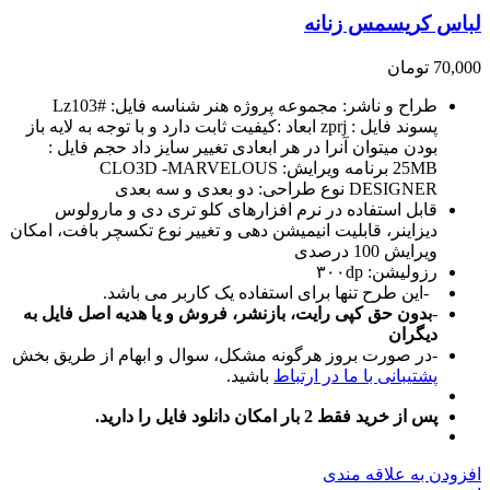
لباس کریسمس زنانه
70,000
تومان
طراح و ناشر: مجموعه پروژه هنر شناسه فایل: #Lz103
پسوند فایل : zprj ابعاد :کیفیت ثابت دارد و با توجه به لایه باز
بودن میتوان آنرا در هر ابعادی تغییر سایز داد حجم فایل :
25MB برنامه ویرایش: CLO3D -MARVELOUS
DESIGNER نوع طراحی: دو بعدی و سه بعدی
قابل استفاده در نرم افزارهای کلو تری دی و مارولوس
دیزاینر، قابلیت انیمیشن دهی و تغییر نوع تکسچر بافت، امکان
ویرایش 100 درصدی
رزولیشن: ۳۰۰dp
-این طرح تنها برای استفاده یک کاربر می باشد.
-
بدون حق کپی رایت، بازنشر، فروش و یا هدیه اصل فایل به
دیگران
-در صورت بروز هرگونه مشکل، سوال و ابهام از طریق بخش
پشتیبانی با ما در ارتباط
باشید.
پس از خرید فقط 2 بار امکان دانلود فایل را دارید.
افزودن به علاقه مندی