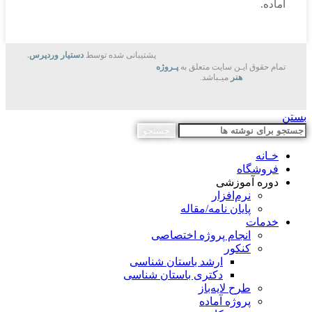
آماده.
پشتیبانی شده توسط
دستیار وردپرس
.
تمام حقوق ایـن سایت متعلق به
پـروژه
هنر
میـباشد.
بستن
جستجو
خـانه
فروشگاه
دوره آموزشی
نرم‌افزار
پایان نامه/مقاله
خدمات
انجام پروژه اختصاصی
کنکور
ارشد باستان شناسی
دکتری باستان شناسی
طرح لایه‌باز
پروژه آماده