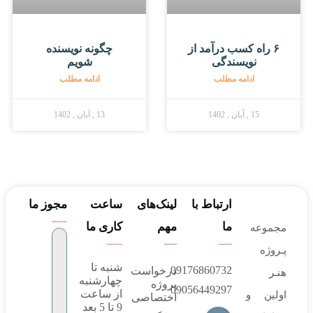
۶ راه کسب درآمد از
چگونه نویسنده
نویسندگی
شویم
ادامه مطلب
ادامه مطلب
15 , آبان , 1402
13 , آبان , 1402
ارتباط با
لینک‌های
ساعت
مجوز ما
ما
مهم
کاری ما
مجموعه
پـروژه‌
شنبه تا
09176860732
درخواست
هنـر
چهارشنبه
پروژه
09056449297
از ساعت
اولین و
اختصاصی
9 تا 5 بعد