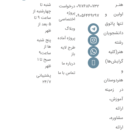
هنـر
شنبه تا
09176860732
درخواست
چهارشنبه از
پروژه
اولین و
09056449297
ساعت 9 تا
اختصاصی
تنها پاتوق
5 بعد از
وبلاگ
ظهر
دانشجویان
پروژه آماده
پنج شنبه
رشته
ها از
طرح لایه
هنر(کلیه
ساعت9
باز
صبح تا 1
گرایش‌ها)
درباره ما
ظهر
و
تماس با ما
پشتیبانی
هنردوستان
۲۴/۷
در زمینه
آموزش،
ارائه‌
مشاوره‌،
ارائه