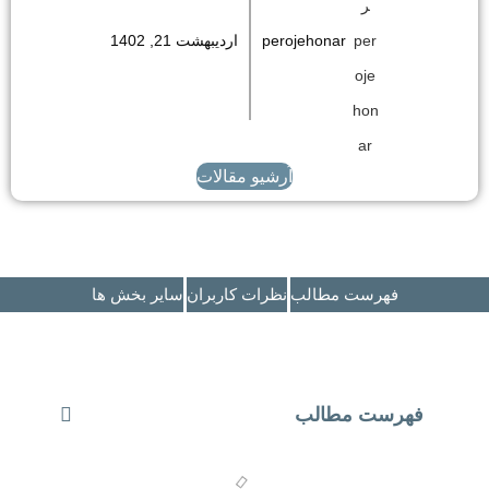
perojehonar
اردیبهشت 21, 1402
آرشیو مقالات
فهرست مطالب
نظرات کاربران
سایر بخش ها
فهرست مطالب