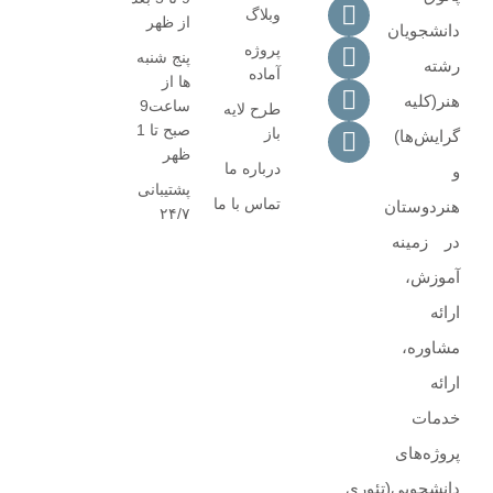
وبلاگ
از ظهر
دانشجویان
پروژه
پنج شنبه
رشته
آماده
ها از
هنر(کلیه
ساعت9
طرح لایه
صبح تا 1
باز
گرایش‌ها)
ظهر
درباره ما
و
پشتیبانی
تماس با ما
هنردوستان
۲۴/۷
در زمینه
آموزش،
ارائه‌
مشاوره‌،
ارائه
خدمات
پروژه‌های‌
دانشجویی(تئوری