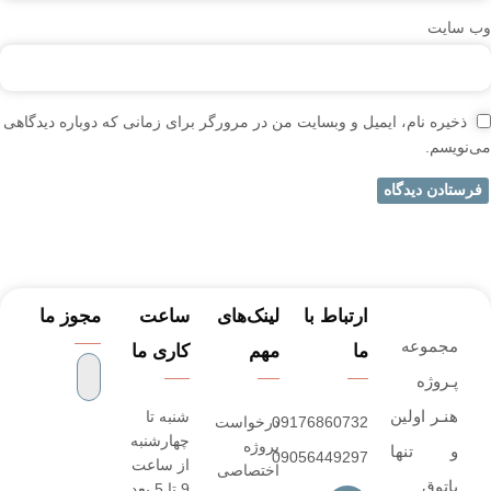
وب‌ سایت
ذخیره نام، ایمیل و وبسایت من در مرورگر برای زمانی که دوباره دیدگاهی
می‌نویسم.
ارتباط با
لینک‌های
ساعت
مجوز ما
مجموعه
ما
مهم
کاری ما
پـروژه‌
هنـر اولین
شنبه تا
09176860732
درخواست
چهارشنبه
پروژه
و تنها
09056449297
از ساعت
اختصاصی
پاتوق
9 تا 5 بعد