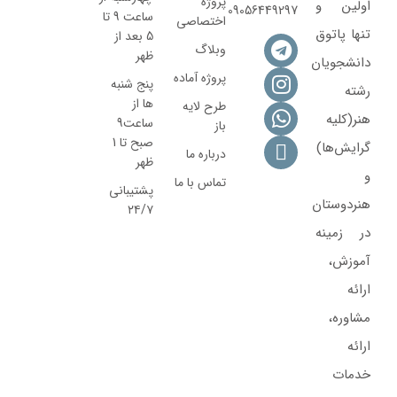
پروژه
اولین و
09056449297
ساعت 9 تا
اختصاصی
تنها پاتوق
5 بعد از
وبلاگ
ظهر
دانشجویان
پروژه آماده
پنج شنبه
رشته
ها از
طرح لایه
هنر(کلیه
ساعت9
باز
صبح تا 1
گرایش‌ها)
درباره ما
ظهر
و
تماس با ما
پشتیبانی
هنردوستان
۲۴/۷
در زمینه
آموزش،
ارائه‌
مشاوره‌،
ارائه
خدمات