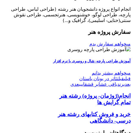
انجام انواع پروژه دانشجویان هنر رشته {طراحی لباس، طراحی
پارچه، طراحی لوگو، خوشنویسی، هنرتجسمی، طراحی نقوش
سنتی(ختایی- اسلیمی)، گرافیک و...}
سفارش پروژه هنر
میخواهم سفارش بدم
آموزش طراحی پارچه- شال و روسری با نرم افزار
میخواهم بیشتر بدانم
قبلی
قبل
تئاتر در یونان باستان
بعدی
رندبافی عشایر قشقایی
بعدی
انجام(ژوژمان- پروژه)
رشته هنر
تمام گرایش ها
خرید و فروش کتابهای
رشته هنر
درسی- دانشگاهی
دیدگاهتان را بنویسید