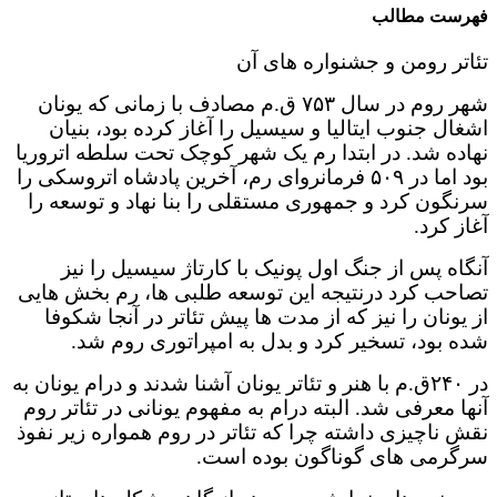
فهرست مطالب
تئاتر رومن و جشنواره های آن
شهر روم در سال ۷۵۳ ق.م مصادف با زمانی که یونان
اشغال جنوب ایتالیا و سیسیل را آغاز کرده بود، بنیان
نهاده شد. در ابتدا رم یک شهر کوچک تحت سلطه اتروریا
بود اما در ۵۰۹ فرمانروای رم، آخرین پادشاه اتروسکی را
سرنگون کرد و جمهوری مستقلی را بنا نهاد و توسعه را
آغاز کرد.
آنگاه پس از جنگ اول پونیک با کارتاژ سیسیل را نیز
تصاحب کرد درنتیجه این توسعه طلبی ها، رم بخش هایی
از یونان را نیز که از مدت ها پیش تئاتر در آنجا شکوفا
شده بود، تسخیر کرد و بدل به امپراتوری روم شد.
در ۲۴۰ق.م با هنر و تئاتر یونان آشنا شدند و درام یونان به
آنها معرفی شد. البته درام به مفهوم یونانی در تئاتر روم
نقش ناچیزی داشته چرا که تئاتر در روم همواره زیر نفوذ
سرگرمی های گوناگون بوده است.