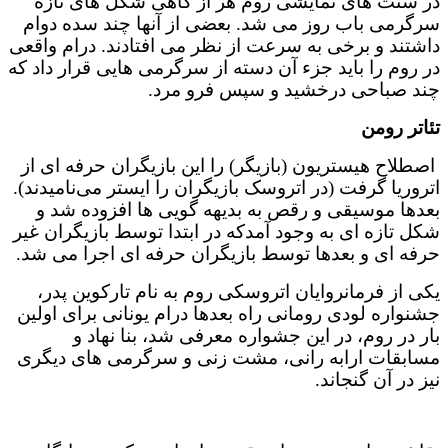
در سنت های نمایشی روم هر از گاهی شکل های تازه
سرگرمی باب روز می شد. بعضی از آنها چند سده دوام
داشتند و برخی به سرعت از نظر می افتادند. درام واقعی
در روم را باید جزء آن دسته از سرگرمی هایی قرار داد که
چند صباحی درخشید و سپس فرو مرد.
تئاتر رومن
اصطلاح هیستریون (بازیگر) را این بازیگران حرفه ای از
اتروریا گرفت (در اتروسک بازیگران را ایستر می‌نامیدند).
بعدها موسیقی و رقص به بدیهه گویی ها افزوده شد و
شکل تازه ای به وجود آمدکه در ابتدا توسط بازیگران غیر
حرفه ای و بعدها توسط بازیگران حرفه ای اجرا می شد.
یکی از فرمانروایان اتروسکی روم به نام تارکوین پدر،
جشنواره لودی رومانی راه بعدها درام یونانی برای اولین
بار در روم، در این جشواره معرفی شد، بنا نهاد و
مسابقات ارابه رانی، مشت زنی و سرگرمی های دیگری
نیز در آن گنجاند.