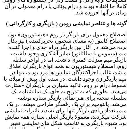
کاملاً جا افتاده بودند و درام یونانی یا درام معمولی در آن
زمان بر آنها افزوده شد.
گونه ها و عناصر نمایشی رومن ( بازیگری و کارگردانی )
اصطلاح معمول برای بازیگر در روم «هیستوریون» بود،
اصطلاح کانتور (به معنای سخنور، تحریرکننده ) نیز بکار
برده می‌شد. در آغاز بین بازیگر درام جدی و اجرا کننده
میم (میموس یا سالتاتور) تمایز آشکاری وجود داشت،
بازیگر میم منزلت کمتری داشت. اما در اواخر سلطه
روم، اصطلاح هپستوریون به همه انواع بازیگران اطلاق
میشد، غالب اجراکنندگان نمایش ها مرد بودند، تنها در
میم بازیگر زن وجود داشت. در سده اول پیش از میلاد، با
سقوط درام در روم، تاکید بسیاری بر بازیگران «ستاره»
می‌شد، بطوری که به تدریج به جای یک نمایشنامه یک
سلسله صحنه برای هنر نمائی بازیگر ستاره نوشته
می‌شد. پانتومیم برای یک رقصگر طراحی میشد، در یک
میم، تعداد زیادی بازیگر تنها برای تشدید تاثیرات نمایشی
شرکت میکردند، معمولا بازیگر اصلی ستاره همه نمایش
بود. شیوه بازیگری به تناسب شکل های نمایشی تغییر