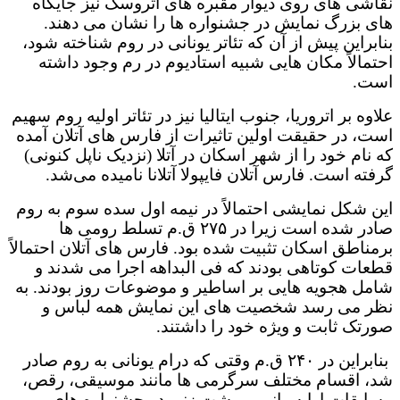
نقاشی های روی دیوار مقبره های اتروسک نیز جایگاه
های بزرگ نمایش در جشنواره ها را نشان می دهند.
بنابراین پیش از آن که تئاتر یونانی در روم شناخته شود،
احتمالاً مکان هایی شبیه استادیوم در رم وجود داشته
است.
علاوه بر اتروریا، جنوب ایتالیا نیز در تئاتر اولیه روم سهیم
است، در حقیقت اولین تاثیرات از فارس های آتلان آمده
که نام خود را از شهر اسکان در آتلا (نزدیک ناپل کنونی)
گرفته است. فارس آتلان فایپولا آتلانا نامیده می‌شد.
این شکل نمایشی احتمالاً در نیمه اول سده سوم به روم
صادر شده است زیرا در ۲۷۵ ق.م تسلط رومی ها
برمناطق اسکان تثبیت شده بود. فارس های آتلان احتمالاً
قطعات کوتاهی بودند که فی البداهه اجرا می شدند و
شامل هجویه هایی بر اساطیر و موضوعات روز بودند. به
نظر می رسد شخصیت های این نمایش همه لباس و
صورتک ثابت و ویژه خود را داشتند.
بنابراین در ۲۴۰ ق.م وقتی که درام یونانی به روم صادر
شد، اقسام مختلف سرگرمی ها مانند موسیقی، رقص،
مسابقات ارابه رانی و مشت زنی در جشنواره های رومی