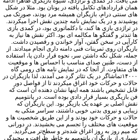
می یافت. در کمدی و تراژدی، شیوه بازیگری ظاهرا ادامه
همان قراردادهای تکامل یافته در یونان بود. مثلا در شکل
های سنتی درام، بازیگران همیشه مرد بودند، صورتک می
پوشیدند و در یک نمایش نامه چندین نقش اجرا میکردند.
در تراژدی بازی ها کند، با دکلماتوری بود، در کمدی بازی
ها تندتر و گفتگو ها مکالمه ای بود. اکثر نقش ها نیاز به
کارآیی در سخن گفتن، آواز خواندن و رقصیدن داشت.
بازیگران روی تمرینات فنی دامنه داری انجام میدادند. از
جمله، شکل نگه داشتن سر، نحوه قرار دادن پا، استفاده
از دست، طنین صدای مناسب با احساس ها و موقعیت
های متفاوت. از آنجا که در نمایش نامه های رومی گاه
۱۴۰۰۰تماشاگر در یک تئاتر گرد می آمدند، لذا بازیگران در
حالات و حرکات خود اغراق میکردند تا از فواصل دور
قابل تشخیص باشند همه اینها نشان دهنده آن است که
فن بازیگری بسیار قرار دادی بوده است. در پانتومیم
نقش اصلی بر عهده یک بازیگر بود. این بازیگران که
زیبایی و نیروی بدنی خوبی داشتند، سراسر متکی به
حالات و حرکات خود بودند و از این طریق شخصیت ها و
موقعیت های مختلف را تجسم می بخشیدند. در دورانی
که میم روز به روز اغراق شده‌تر و سطح‌تر می‌گردید.
بسیاری از بازیگران پانتومیم به خاطر ظرافت و پیچیدگی