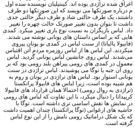
اغراق شده تراژدی بوده اند. کینتیلیان نویسنده سده اول
م درباره صورتکها می نویسد که این صورتکها دو طرف
داشتند، یک طرف حالتی شاد و طرف دیگر حالتی جدی
داشت تا بتوان بدون تغییر صورتک حالت چهره را تغییر
داد. لباس بازیگران به نسبت نوع بازی تغییر میکرد. کمدی
هایی که بر اساس داستان های یونانی نوشته می شدند.
(فابیولا پالیاتا) از سنت لباس در کمدی نو یونان پیروی
میکردند. این لباس ها از لباس روزمره مردم آتن اقتباس
می‌شدند. لباس روی جانشین لباس یونانی گردید. لباس
معمول در کمدی های رومی پیراهن بلند رومی بود که بر
روی آن جبه یا توگا می پوشیدند. لباس تراژدی در سنت
یونانی استوار بود. لباس های تراژدی در یونان و روم به
هم شبیه بوده است، زیرا لباس های فابیولا پراتکستا
(تراژدی به روال رومی) احتمالا همان قرارداد های فابیولا
کرپیداتا را دنبال میکرد، با این تفاوت که لباس های رومی
در نمایش ها نقش اساسی تری داشته است. توگا با
حاشیه های ارغوانی (توگا پراتکستا) چندان اهمیت داشت
که یک شکل دراماتیک رومی نامش را از این نوع لباس
گرفته است.